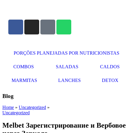
PORÇÕES PLANEJADAS POR NUTRICIONISTAS​
COMBOS
SALADAS
CALDOS
MARMITAS
LANCHES
DETOX
Blog
Home
»
Uncategorized
»
Uncategorized
Melbet Зарегистрирование и Вербовое