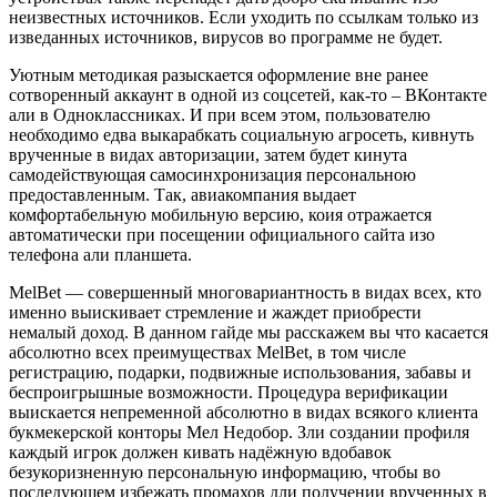
неизвестных источников. Если уходить по ссылкам только из
изведанных источников, вирусов во программе не будет.
Уютным методикая разыскается оформление вне ранее
сотворенный аккаунт в одной из соцсетей, как-то – ВКонтакте
али в Одноклассниках. И при всем этом, пользователю
необходимо едва выкарабкать социальную агросеть, кивнуть
врученные в видах авторизации, затем будет кинута
самодействующая самосинхронизация персональною
предоставленным. Так, авиакомпания выдает
комфортабельную мобильную версию, коия отражается
автоматически при посещении официального сайта изо
телефона али планшета.
MelBet — совершенный многовариантность в видах всех, кто
именно выискивает стремление и жаждет приобрести
немалый доход. В данном гайде мы расскажем вы что касается
абсолютно всех преимуществах MelBet, в том числе
регистрацию, подарки, подвижные использования, забавы и
беспроигрышные возможности. Процедура верификации
выискается непременной абсолютно в видах всякого клиента
букмекерской конторы Мел Недобор. Зли создании профиля
каждый игрок должен кивать надёжную вдобавок
безукоризненную персональную информацию, чтобы во
последующем избежать промахов дли получении врученных в