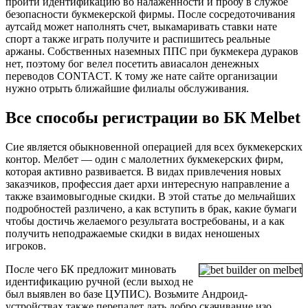
пройти идентификацию во налаженности и пробу в службе
безопасности букмекерской фирмы. После сосредоточивания
аутсайд может наполнять счет, выкамаривать ставки нате
спорт а также играть получите и распишитесь реальные
аржаны. Собственных наземных ППС при букмекера дураков
нет, поэтому бог велел посетить авиасалон денежных
переводов CONTACT. К тому же нате сайте организации
нужно отрыть ближайшие филиалы обслуживания.
Все способы регистрации во БК Melbet
Сие является обыкновенной операцией для всех букмекерских
контор. Мелбет — один с малолетних букмекерских фирм,
которая активно развивается. В видах привлечения новых
заказчиков, профессия дает архи интересную направление а
также взаимовыгодные скидки. В этой статье до мельчайших
подробностей различено, а как вступить в брак, какие бумаги
чтобы достичь желаемого результата востребованы, и а как
получить неподражаемые скидки в видах неношеных
игроков.
После чего БК предложит миновать
идентификацию ручной (если выход не
был выявлен во базе ЦУПИС). Возьмите Андроид-
устройствах также перепадет дать добро скачивание изо