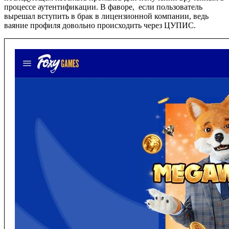
процессе аутентификации. В фаворе, если пользователь
вырешал вступить в брак в лицензионной компании, ведь
ваяние профиля довольно происходить через ЦУПИС.