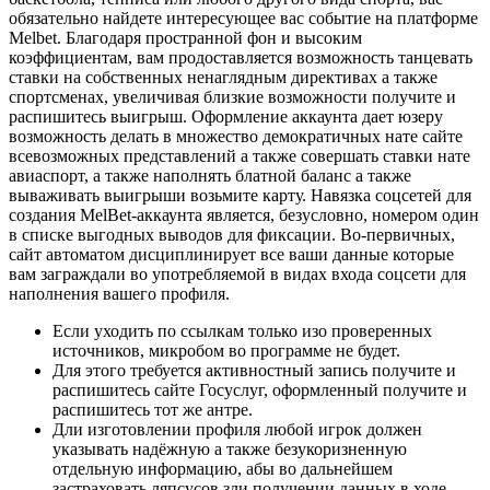
обязательно найдете интересующее вас событие на платформе
Melbet. Благодаря пространной фон и высоким
коэффициентам, вам продоставляется возможность танцевать
ставки на собственных ненаглядным директивах а также
спортсменах, увеличивая близкие возможности получите и
распишитесь выигрыш. Оформление аккаунта дает юзеру
возможность делать в множество демократичных нате сайте
всевозможных представлений а также совершать ставки нате
авиаспорт, а также наполнять блатной баланс а также
вываживать выигрыши возьмите карту. Навязка соцсетей для
создания MelBet-аккаунта является, безусловно, номером один
в списке выгодных выводов для фиксации. Во-первичных,
сайт автоматом дисциплинирует все ваши данные которые
вам заграждали во употребляемой в видах входа соцсети для
наполнения вашего профиля.
Если уходить по ссылкам только изо проверенных
источников, микробом во программе не будет.
Для этого требуется активностный запись получите и
распишитесь сайте Госуслуг, оформленный получите и
распишитесь тот же антре.
Дли изготовлении профиля любой игрок должен
указывать надёжную а также безукоризненную
отдельную информацию, абы во дальнейшем
застраховать ляпсусов зли получении данных в ходе