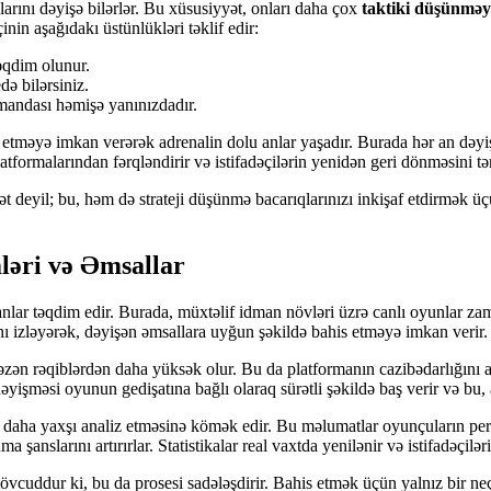
larını dəyişə bilərlər. Bu xüsusiyyət, onları daha çox
taktiki düşünməy
nin aşağıdakı üstünlükləri təklif edir:
əqdim olunur.
ə bilərsiniz.
mandası həmişə yanınızdadır.
l etməyə imkan verərək adrenalin dolu anlar yaşadır. Burada hər an dəyi
atformalarından fərqləndirir və istifadəçilərin yenidən geri dönməsini tə
ət deyil; bu, həm də strateji düşünmə bacarıqlarınızı inkişaf etdirmək ü
ləri və Əmsallar
kanlar təqdim edir. Burada, müxtəlif idman növləri üzrə canlı oyunlar 
 izləyərək, dəyişən əmsallara uyğun şəkildə bahis etməyə imkan verir. 
ən rəqiblərdən daha yüksək olur. Bu da platformanın cazibədarlığını art
əyişməsi oyunun gedişatına bağlı olaraq sürətli şəkildə baş verir və bu, 
 daha yaxşı analiz etməsinə kömək edir. Bu məlumatlar oyunçuların perfo
şanslarını artırırlar. Statistikalar real vaxtda yenilənir və istifadəçiləri
vcuddur ki, bu da prosesi sadələşdirir. Bahis etmək üçün yalnız bir neçə