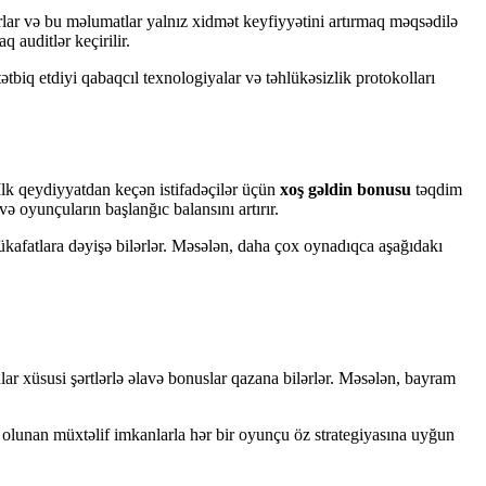
ırlar və bu məlumatlar yalnız xidmət keyfiyyətini artırmaq məqsədilə
 auditlər keçirilir.
tbiq etdiyi qabaqcıl texnologiyalar və təhlükəsizlik protokolları
 İlk qeydiyyatdan keçən istifadəçilər üçün
xoş gəldin bonusu
təqdim
ə oyunçuların başlanğıc balansını artırır.
ükafatlara dəyişə bilərlər. Məsələn, daha çox oynadıqca aşağıdakı
xüsusi şərtlərlə əlavə bonuslar qazana bilərlər. Məsələn, bayram
 olunan müxtəlif imkanlarla hər bir oyunçu öz strategiyasına uyğun