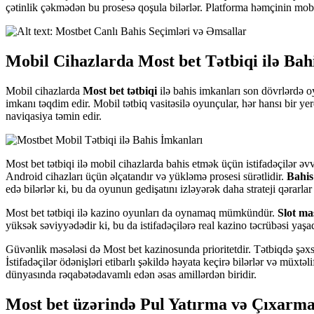
çətinlik çəkmədən bu prosesə qoşula bilərlər. Platforma həmçinin mobi
Mobil Cihazlarda Most bet Tətbiqi ilə Bah
Mobil cihazlarda
Most bet tətbiqi
ilə bahis imkanları son dövrlərdə o
imkanı təqdim edir. Mobil tətbiq vasitəsilə oyunçular, hər hansı bir yer
naviqasiya təmin edir.
Most bet tətbiqi ilə mobil cihazlarda bahis etmək üçün istifadəçilər ə
Android cihazları üçün əlçatandır və yükləmə prosesi sürətlidir.
Bahis
edə bilərlər ki, bu da oyunun gedişatını izləyərək daha strateji qərarl
Most bet tətbiqi ilə kazino oyunları da oynamaq mümkündür.
Slot ma
yüksək səviyyədədir ki, bu da istifadəçilərə real kazino təcrübəsi ya
Güvənlik məsələsi də Most bet kazinosunda prioritetdir. Tətbiqdə şəxs
İstifadəçilər ödənişləri etibarlı şəkildə həyata keçirə bilərlər və müxt
dünyasında rəqabətədavamlı edən əsas amillərdən biridir.
Most bet üzərində Pul Yatırma və Çıxarma