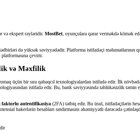
ər və ekspert rəyləridir.
MostBet
, oyunçulara qərar verməkdə kömək edən 
tədbirləri də yüksək səviyyədədir. Platforma istifadəçi məlumatlarının qo
 platformasına çevirir.
lik və Məxfilik
umaq üçün bir sıra qabaqcıl texnologiyalardan istifadə edir. İlk növbədə
ogiyasından istifadə edir. Bu, bank səviyyəsində təhlükəsizlik təmin ed
i faktorlu autentifikasiya
(2FA) tətbiq edir. Bu üsul, istifadəçilərin he
tensial hakerlərin hesabları sındırmasını əhəmiyyətli dərəcədə çətinləşdi
dir