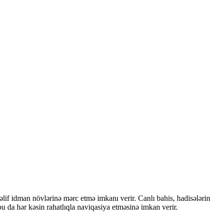
əlif idman növlərinə mərc etmə imkanı verir. Canlı bahis, hadisələrin
 bu da hər kəsin rahatlıqla naviqasiya etməsinə imkan verir.