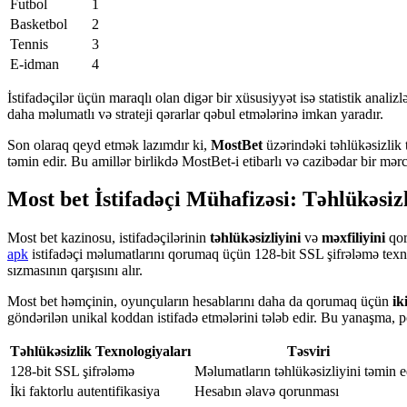
Futbol
1
Basketbol
2
Tennis
3
E-idman
4
İstifadəçilər üçün maraqlı olan digər bir xüsusiyyət isə statistik analizl
daha məlumatlı və strateji qərarlar qəbul etmələrinə imkan yaradır.
Son olaraq qeyd etmək lazımdır ki,
MostBet
üzərindəki təhlükəsizlik 
təmin edir. Bu amillər birlikdə MostBet-i etibarlı və cazibədar bir mərc
Most bet İstifadəçi Mühafizəsi: Təhlükəsiz
Most bet kazinosu, istifadəçilərinin
təhlükəsizliyini
və
məxfiliyini
qor
apk
istifadəçi məlumatlarını qorumaq üçün 128-bit SSL şifrələmə texnol
sızmasının qarşısını alır.
Most bet həmçinin, oyunçuların hesablarını daha da qorumaq üçün
ik
göndərilən unikal koddan istifadə etmələrini tələb edir. Bu yanaşma, po
Təhlükəsizlik Texnologiyaları
Təsviri
128-bit SSL şifrələmə
Məlumatların təhlükəsizliyini təmin e
İki faktorlu autentifikasiya
Hesabın əlavə qorunması