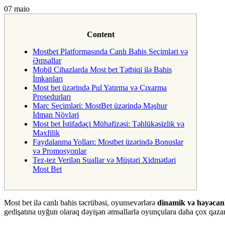
07
maio
Content
Mostbet Platformasında Canlı Bahis Seçimləri və
Əmsallar
Mobil Cihazlarda Most bet Tətbiqi ilə Bahis
İmkanları
Most bet üzərində Pul Yatırma və Çıxarma
Prosedurları
Mərc Seçimləri: MostBet üzərində Məşhur
İdman Növləri
Most bet İstifadəçi Mühafizəsi: Təhlükəsizlik və
Məxfilik
Faydalanma Yolları: Mostbet üzərində Bonuslar
və Promosyonlar
Tez-tez Verilən Suallar və Müştəri Xidmətləri
Most Bet
Most bet ilə canlı bahis təcrübəsi, oyunsevərlərə
dinamik və həyəcanl
gedişatına uyğun olaraq dəyişən əmsallarla oyunçulara daha çox qazan