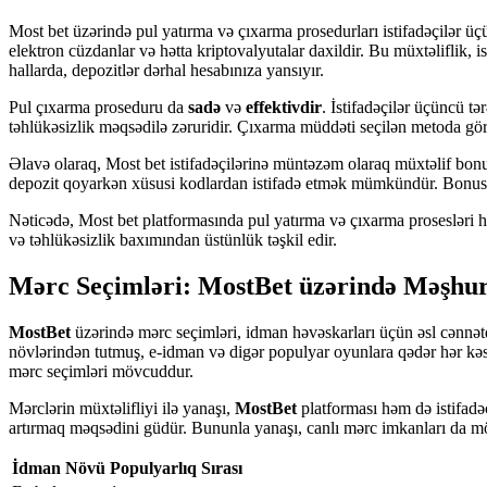
Most bet üzərində pul yatırma və çıxarma prosedurları istifadəçilər ü
elektron cüzdanlar və hətta kriptovalyutalar daxildir. Bu müxtəliflik, 
hallarda, depozitlər dərhal hesabınıza yansıyır.
Pul çıxarma proseduru da
sadə
və
effektivdir
. İstifadəçilər üçüncü t
təhlükəsizlik məqsədilə zəruridir. Çıxarma müddəti seçilən metoda görə
Əlavə olaraq, Most bet istifadəçilərinə müntəzəm olaraq müxtəlif bon
depozit qoyarkən xüsusi kodlardan istifadə etmək mümkündür. Bonuslar
Nəticədə, Most bet platformasında pul yatırma və çıxarma prosesləri həm
və təhlükəsizlik baxımından üstünlük təşkil edir.
Mərc Seçimləri: MostBet üzərində Məşhu
MostBet
üzərində mərc seçimləri, idman həvəskarları üçün əsl cənnətd
növlərindən tutmuş, e-idman və digər populyar oyunlara qədər hər kəs
mərc seçimləri mövcuddur.
Mərclərin müxtəlifliyi ilə yanaşı,
MostBet
platforması həm də istifadəç
artırmaq məqsədini güdür. Bununla yanaşı, canlı mərc imkanları da mö
İdman Növü
Populyarlıq Sırası