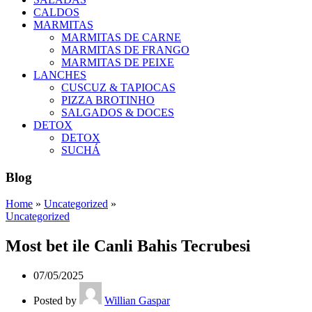
CALDOS
MARMITAS
MARMITAS DE CARNE
MARMITAS DE FRANGO
MARMITAS DE PEIXE
LANCHES
CUSCUZ & TAPIOCAS
PIZZA BROTINHO
SALGADOS & DOCES
DETOX
DETOX
SUCHÁ
Blog
Home
»
Uncategorized
»
Uncategorized
Most bet ile Canli Bahis Tecrubesi
07/05/2025
Posted by
Willian Gaspar