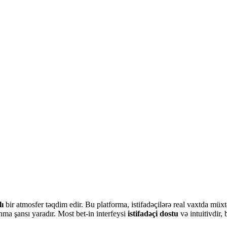
ı
bir atmosfer təqdim edir. Bu platforma, istifadəçilərə real vaxtda müxt
ma şansı yaradır. Most bet-in interfeysi
istifadəçi dostu
və intuitivdir,