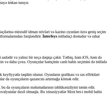
məyə imkan tanıyır.
əçilərinə müxtəlif idman növləri və kazino oyunları üzrə geniş seçim
atformalarından fərqləndirir.
İnterfeys
istifadəçi dostudur və rahat
si sadədir və yalnız bir neçə dəqiqə çəkir. Tətbiq, həm iOS, həm də
is və daha çoxu. Oyunçular həmçinin canlı bahis seçimini də istifadə
 keyfiyyətlə təqdim olunur. Oyunların qrafikası və səs effektləri
nlar da oyunçuların qazancını artırmağa kömək edir.
 bu da oyunçuların məlumatlarının təhlükəsizliyini təmin edir.
iptovalyutalar daxil olmaqla. Bu xüsusiyyətlər Most bet-i mobil bahis