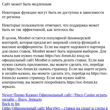
Сайт может быть медленным
Некоторые функции могут быть не доступны в зависимости
от региона
Некоторые пользователи отмечают, что поддержка может
быть не так эффективной, как хотелось бы
В целом, Mostbet остается популярной букмекерской
конторой, которая предлагает широкий спектр функций и
высокие коэффициенты. Если вы ищете надежного партнера
для своих ставок, Mostbet может быть хорошим выбором. Для
начала вам нужно только https://soc-forum.kz вход на
официальный сайт Mostbet и начать делать ставки. Если вам
нужно скачать приложение, вы можете сделать это, перейдя
на https://soc-forum.kz скачать страницу. Если вы ищете играть
в онлайн-казино, вы можете сделать это, перейдя на https://soc-
forum.kz казино страницу. Если вам нужно найти
альтернативу, вы можете попробовать https://soc-forum.kz
зеркало.
Newer
Пинко Казино Официальный сайт | Pinco Casino играть
онлайн – Вход, Зеркало
Back to list
Older
Официальный сайт Мостбет – ставки на спорт и слоты в