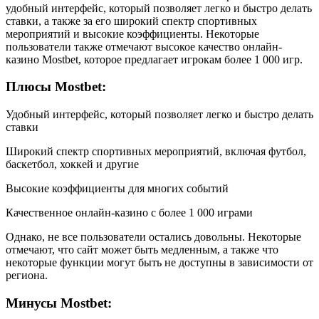
удобный интерфейс, который позволяет легко и быстро делать
ставки, а также за его широкий спектр спортивных
мероприятий и высокие коэффициенты. Некоторые
пользователи также отмечают высокое качество онлайн-
казино Mostbet, которое предлагает игрокам более 1 000 игр.
Плюсы Mostbet:
Удобный интерфейс, который позволяет легко и быстро делать
ставки
Широкий спектр спортивных мероприятий, включая футбол,
баскетбол, хоккей и другие
Высокие коэффициенты для многих событий
Качественное онлайн-казино с более 1 000 играми
Однако, не все пользователи остались довольны. Некоторые
отмечают, что сайт может быть медленным, а также что
некоторые функции могут быть не доступны в зависимости от
региона.
Минусы Mostbet: