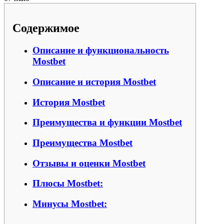
Содержимое
Описание и функциональность
Mostbet
Описание и история Mostbet
История Mostbet
Преимущества и функции Mostbet
Преимущества Mostbet
Отзывы и оценки Mostbet
Плюсы Mostbet:
Минусы Mostbet: