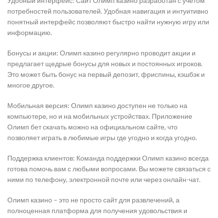
Удобный интерфейс: Сайт Олимп казино разработан с учетом
потребностей пользователей. Удобная навигация и интуитивно
понятный интерфейс позволяют быстро найти нужную игру или
информацию.
Бонусы и акции: Олимп казино регулярно проводит акции и
предлагает щедрые бонусы для новых и постоянных игроков.
Это может быть бонус на первый депозит, фриспины, кэшбэк и
многое другое.
Мобильная версия: Олимп казино доступен не только на
компьютере, но и на мобильных устройствах. Приложение
Олимп бет скачать можно на официальном сайте, что
позволяет играть в любимые игры где угодно и когда угодно.
Поддержка клиентов: Команда поддержки Олимп казино всегда
готова помочь вам с любыми вопросами. Вы можете связаться с
ними по телефону, электронной почте или через онлайн-чат.
Олимп казино – это не просто сайт для развлечений, а
полноценная платформа для получения удовольствия и