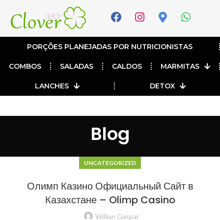
PORÇÕES PLANEJADAS POR NUTRICIONISTAS​
COMBOS
SALADAS
CALDOS
MARMITAS
LANCHES
DETOX
Blog
UNCATEGORIZED
Олимп Казино Официальный Сайт в
Казахстане – Olimp Casino
Willian Gaspar