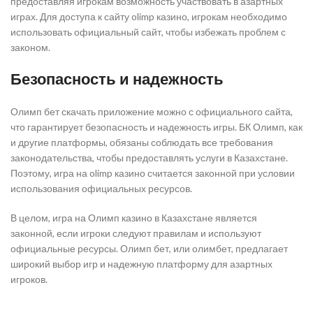
предоставляя игрокам возможность участвовать в азартных
играх. Для доступа к сайту olimp казино, игрокам необходимо
использовать официальный сайт, чтобы избежать проблем с
законом.
Безопасность и надежность
Олимп бет скачать приложение можно с официального сайта,
что гарантирует безопасность и надежность игры. БК Олимп, как
и другие платформы, обязаны соблюдать все требования
законодательства, чтобы предоставлять услуги в Казахстане.
Поэтому, игра на olimp казино считается законной при условии
использования официальных ресурсов.
В целом, игра на Олимп казино в Казахстане является
законной, если игроки следуют правилам и используют
официальные ресурсы. Олимп бет, или олимбет, предлагает
широкий выбор игр и надежную платформу для азартных
игроков.