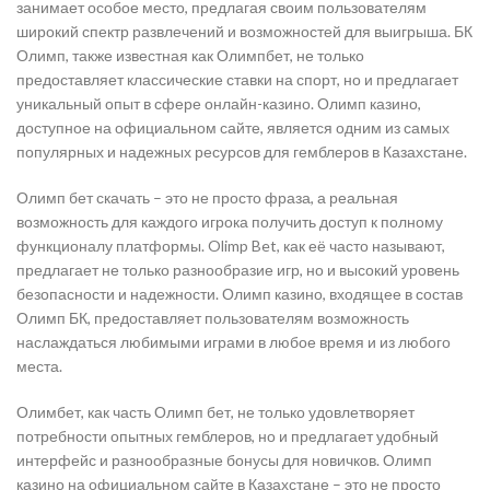
занимает особое место, предлагая своим пользователям
широкий спектр развлечений и возможностей для выигрыша. БК
Олимп, также известная как Олимпбет, не только
предоставляет классические ставки на спорт, но и предлагает
уникальный опыт в сфере онлайн-казино. Олимп казино,
доступное на официальном сайте, является одним из самых
популярных и надежных ресурсов для гемблеров в Казахстане.
Олимп бет скачать – это не просто фраза, а реальная
возможность для каждого игрока получить доступ к полному
функционалу платформы. Olimp Bet, как её часто называют,
предлагает не только разнообразие игр, но и высокий уровень
безопасности и надежности. Олимп казино, входящее в состав
Олимп БК, предоставляет пользователям возможность
наслаждаться любимыми играми в любое время и из любого
места.
Олимбет, как часть Олимп бет, не только удовлетворяет
потребности опытных гемблеров, но и предлагает удобный
интерфейс и разнообразные бонусы для новичков. Олимп
казино на официальном сайте в Казахстане – это не просто