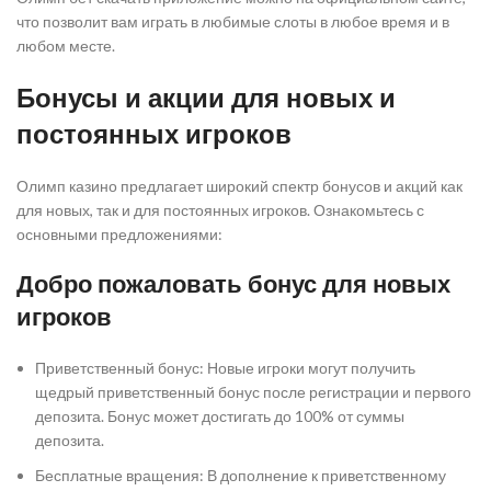
что позволит вам играть в любимые слоты в любое время и в
любом месте.
Бонусы и акции для новых и
постоянных игроков
Олимп казино предлагает широкий спектр бонусов и акций как
для новых, так и для постоянных игроков. Ознакомьтесь с
основными предложениями:
Добро пожаловать бонус для новых
игроков
Приветственный бонус: Новые игроки могут получить
щедрый приветственный бонус после регистрации и первого
депозита. Бонус может достигать до 100% от суммы
депозита.
Бесплатные вращения: В дополнение к приветственному