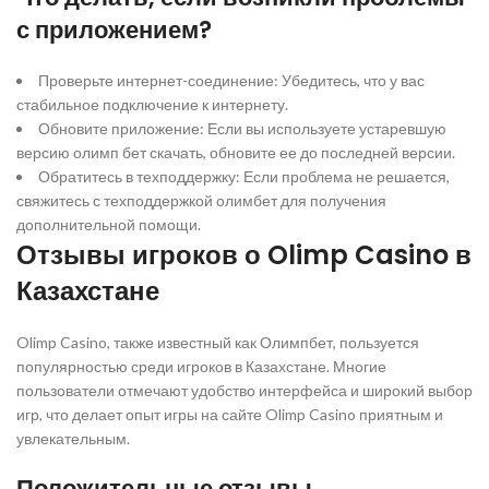
с приложением?
Проверьте интернет-соединение: Убедитесь, что у вас
стабильное подключение к интернету.
Обновите приложение: Если вы используете устаревшую
версию олимп бет скачать, обновите ее до последней версии.
Обратитесь в техподдержку: Если проблема не решается,
свяжитесь с техподдержкой олимбет для получения
дополнительной помощи.
Отзывы игроков о Olimp Casino в
Казахстане
Olimp Casino, также известный как Олимпбет, пользуется
популярностью среди игроков в Казахстане. Многие
пользователи отмечают удобство интерфейса и широкий выбор
игр, что делает опыт игры на сайте Olimp Casino приятным и
увлекательным.
Положительные отзывы