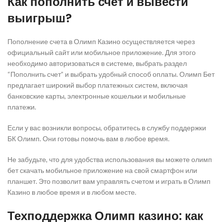
Как пополнить счет и вывести
выигрыш?
Пополнение счета в Олимп Казино осуществляется через
официальный сайт или мобильное приложение. Для этого
необходимо авторизоваться в системе, выбрать раздел
“Пополнить счет” и выбрать удобный способ оплаты. Олимп Бет
предлагает широкий выбор платежных систем, включая
банковские карты, электронные кошельки и мобильные
платежи.
Если у вас возникли вопросы, обратитесь в службу поддержки
БК Олимп. Они готовы помочь вам в любое время.
Не забудьте, что для удобства использования вы можете олимп
бет скачать мобильное приложение на свой смартфон или
планшет. Это позволит вам управлять счетом и играть в Олимп
Казино в любое время и в любом месте.
Техподдержка Олимп казино: как