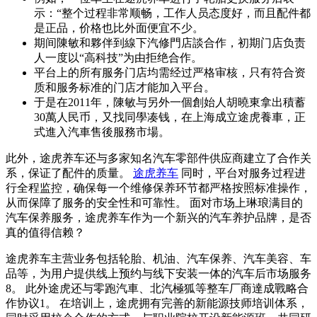
示：“整个过程非常顺畅，工作人员态度好，而且配件都
是正品，价格也比外面便宜不少。
期间陳敏和夥伴到線下汽修門店談合作，初期门店负责
人一度以“高科技”为由拒绝合作。
平台上的所有服务门店均需经过严格审核，只有符合资
质和服务标准的门店才能加入平台。
于是在2011年，陳敏与另外一個創始人胡曉東拿出積蓄
30萬人民币，又找同學凑钱，在上海成立途虎養車，正
式進入汽車售後服務市場。
此外，途虎养车还与多家知名汽车零部件供应商建立了合作关
系，保证了配件的质量。
途虎养车
同时，平台对服务过程进
行全程监控，确保每一个维修保养环节都严格按照标准操作，
从而保障了服务的安全性和可靠性。 面对市场上琳琅满目的
汽车保养服务，途虎养车作为一个新兴的汽车养护品牌，是否
真的值得信赖？
途虎养车主营业务包括轮胎、机油、汽车保养、汽车美容、车
品等，为用户提供线上预约与线下安装一体的汽车后市场服务
8。 此外途虎还与零跑汽車、北汽極狐等整车厂商達成戰略合
作协议1。 在培训上，途虎拥有完善的新能源技师培训体系，