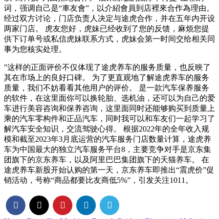
词，强调自己是“車友會”，以介紹會員到店裡來合作為理由。
经过双方讨论，门店负责人决定与途虎合作，并在五年内开设
两家门店。 虎友您好，虎妹已经收到了您的反馈，麻烦您提
供下订单号或私信虎妹联系方式，虎妹会第一时间交给相关同
事为您核实处理。
”这样的正面评价不仅体现了途虎养车的服务质量，也反映了
其在市场上的良好口碑。 为了更直观地了解途虎养车的服务
质量，我们不妨看看其他用户的评价。 是一款汽车保养服务
的软件，在这里面你可以换轮胎、选机油，还可以为自己的爱
车进行美容咨询和保养咨询，这里面同时还能够购买到质量上
乘的汽车零构件和正品汽车，同时我可以和车友们一起学习了
解汽车安全知识，交流驾驶心得。 根据2022年的全年收入规
模和截至2023年3月底运营的汽车服务门店数量计算，途虎养
车为中国最大的独立汽车服务平台8，主要竞争对手是京东集
团旗下的京东养车，以及阿里巴巴集团旗下的天猫养车。 在
途虎养车新股开始认购的第一天，京东养车即推出“震虎价”促
销活动，号称“商品都要比友商低5%”，引发关注1011。