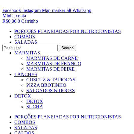
Facebook
Instagram
Map-marker-alt
Whatsapp
Minha conta
R$
0,00
0
Carrinho
PORÇÕES PLANEJADAS POR NUTRICIONISTAS​
COMBOS
SALADAS
CALDOS
Search
MARMITAS
MARMITAS DE CARNE
MARMITAS DE FRANGO
MARMITAS DE PEIXE
LANCHES
CUSCUZ & TAPIOCAS
PIZZA BROTINHO
SALGADOS & DOCES
DETOX
DETOX
SUCHÁ
PORÇÕES PLANEJADAS POR NUTRICIONISTAS​
COMBOS
SALADAS
CALDOS