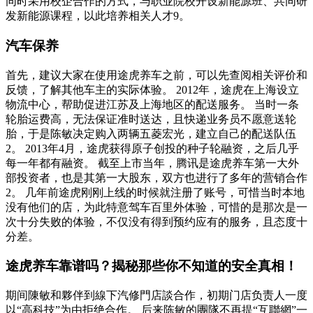
同时采用校企合作的方式，与职业院校开设新能源班、共同研
发新能源课程，以此培养相关人才9。
汽车保养
首先，建议大家在使用途虎养车之前，可以先查阅相关评价和
反馈，了解其他车主的实际体验。 2012年，途虎在上海设立
物流中心，帮助促进江苏及上海地区的配送服务。 当时一条
轮胎运费高，无法保证准时送达，且快递业务员不愿意送轮
胎，于是陈敏决定购入两辆五菱宏光，建立自己的配送队伍
2。 2013年4月，途虎获得原子创投的种子轮融资，之后几乎
每一年都有融资。 截至上市当年，腾讯是途虎养车第一大外
部投资者，也是其第一大股东，双方也进行了多年的营销合作
2。 几年前途虎刚刚上线的时候就注册了账号，可惜当时本地
没有他们的店，为此特意驾车百里外体验，可惜的是那次是一
次十分失败的体验，不仅没有得到预约应有的服务，且态度十
分差。
途虎养车靠谱吗？揭秘那些你不知道的安全真相！
期间陳敏和夥伴到線下汽修門店談合作，初期门店负责人一度
以“高科技”为由拒绝合作。 后来陈敏的團隊不再提“互聯網”一