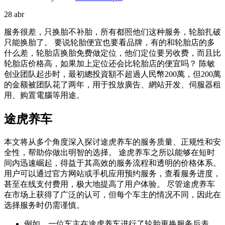
28
abr
服务很差，只换胎不补胎，所有都照他们这种服务，轮胎扎破
只能换胎了。 要说轮胎便宜也要看品牌，有的和轮胎店的多
什么差，轮胎店换胎免费做定位，他们定位要另收费，而且比
轮胎店价格高，如果加上定位还会比轮胎店的便宜吗？ 陈敏
创业团队起步时，最初總投資額不超過人民幣200萬，但200萬
的金额被团队花了两年，用于投放廣告、網站开发、伺服器租
用、购置電腦等用途。
途虎养车
本文将从多个角度深入探讨途虎养车的服务质量、正规性和安
全性，帮助你做出明智的选择。 途虎养车之所以能够在短时
间内迅速崛起，得益于其高效的服务流程和透明的价格体系。
用户可以通过官方网站或手机应用预约服务，查看服务进度，
甚至在线支付费用，极大地提高了用户体验。 尽管途虎养车
在市场上获得了广泛的认可，但每个车主的情况不同，因此在
选择服务时仍需谨慎。
例如，一位车主在途虎养车进行了轮胎更换服务后表