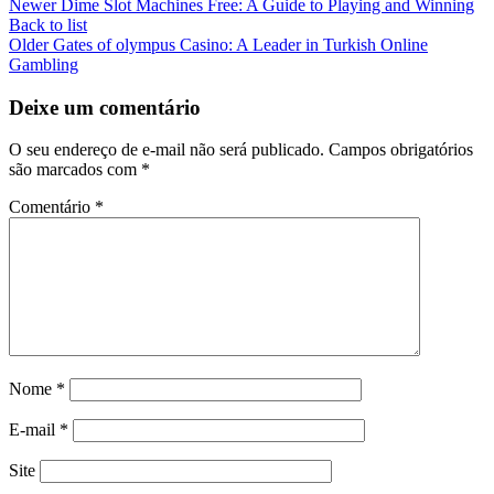
Newer
Dime Slot Machines Free: A Guide to Playing and Winning
Back to list
Older
Gates of olympus Casino: A Leader in Turkish Online
Gambling
Deixe um comentário
O seu endereço de e-mail não será publicado.
Campos obrigatórios
são marcados com
*
Comentário
*
Nome
*
E-mail
*
Site