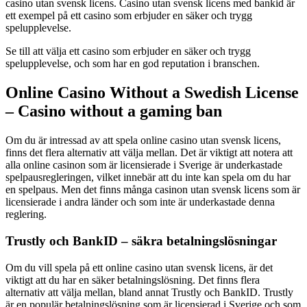
casino utan svensk licens. Casino utan svensk licens med bankid är
ett exempel på ett casino som erbjuder en säker och trygg
spelupplevelse.
Se till att välja ett casino som erbjuder en säker och trygg
spelupplevelse, och som har en god reputation i branschen.
Online Casino Without a Swedish License
– Casino without a gaming ban
Om du är intressad av att spela online casino utan svensk licens,
finns det flera alternativ att välja mellan. Det är viktigt att notera att
alla online casinon som är licensierade i Sverige är underkastade
spelpausregleringen, vilket innebär att du inte kan spela om du har
en spelpaus. Men det finns många casinon utan svensk licens som är
licensierade i andra länder och som inte är underkastade denna
reglering.
Trustly och BankID – säkra betalningslösningar
Om du vill spela på ett online casino utan svensk licens, är det
viktigt att du har en säker betalningslösning. Det finns flera
alternativ att välja mellan, bland annat Trustly och BankID. Trustly
är en populär betalningslösning som är licensierad i Sverige och som