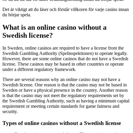
Det är viktigt att du läser och förstår villkoren för varje casino innan
du börjar spela.
What is an online casino without a
Swedish license?
In Sweden, online casinos are required to have a license from the
Swedish Gambling Authority (Spelinspektionen) to operate legally.
However, there are some online casinos that do not have a Swedish
license. These casinos may be based in other countries or operate
under a different regulatory framework.
There are several reasons why an online casino may not have a
Swedish license. One reason is that the casino may not be based in
Sweden or have a physical presence in the country. Another reason
is that the casino may not meet the regulatory requirements set by
the Swedish Gambling Authority, such as having a minimum capital
requirement or meeting certain standards for game fairness and
security.
Types of online casinos without a Swedish license