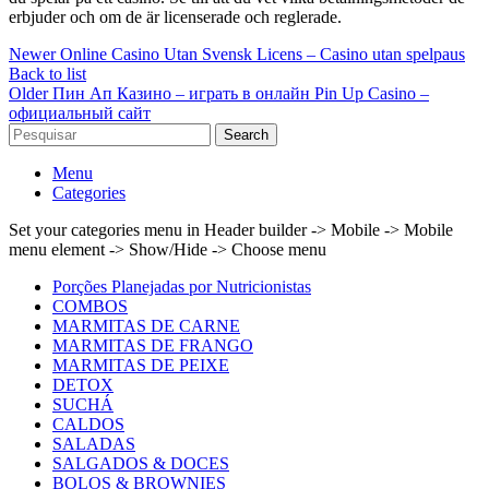
erbjuder och om de är licenserade och reglerade.
Newer
Online Casino Utan Svensk Licens – Casino utan spelpaus
Back to list
Older
Пин Ап Казино – играть в онлайн Pin Up Casino –
официальный сайт
Search
Menu
Categories
Set your categories menu in Header builder -> Mobile -> Mobile
menu element -> Show/Hide -> Choose menu
Porções Planejadas por Nutricionistas
COMBOS
MARMITAS DE CARNE
MARMITAS DE FRANGO
MARMITAS DE PEIXE
DETOX
SUCHÁ
CALDOS
SALADAS
SALGADOS & DOCES
BOLOS & BROWNIES