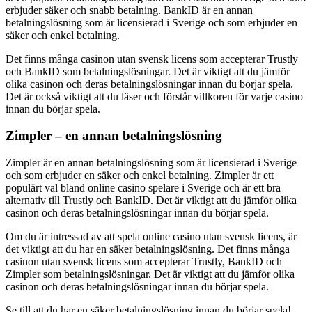
erbjuder säker och snabb betalning. BankID är en annan
betalningslösning som är licensierad i Sverige och som erbjuder en
säker och enkel betalning.
Det finns många casinon utan svensk licens som accepterar Trustly
och BankID som betalningslösningar. Det är viktigt att du jämför
olika casinon och deras betalningslösningar innan du börjar spela.
Det är också viktigt att du läser och förstår villkoren för varje casino
innan du börjar spela.
Zimpler – en annan betalningslösning
Zimpler är en annan betalningslösning som är licensierad i Sverige
och som erbjuder en säker och enkel betalning. Zimpler är ett
populärt val bland online casino spelare i Sverige och är ett bra
alternativ till Trustly och BankID. Det är viktigt att du jämför olika
casinon och deras betalningslösningar innan du börjar spela.
Om du är intressad av att spela online casino utan svensk licens, är
det viktigt att du har en säker betalningslösning. Det finns många
casinon utan svensk licens som accepterar Trustly, BankID och
Zimpler som betalningslösningar. Det är viktigt att du jämför olika
casinon och deras betalningslösningar innan du börjar spela.
Se till att du har en säker betalningslösning innan du börjar spela!