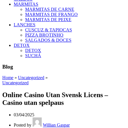
MARMITAS
MARMITAS DE CARNE
MARMITAS DE FRANGO
MARMITAS DE PEIXE
LANCHES
CUSCUZ & TAPIOCAS
PIZZA BROTINHO
SALGADOS & DOCES
DETOX
DETOX
SUCHÁ
Blog
Home
»
Uncategorized
»
Uncategorized
Online Casino Utan Svensk Licens –
Casino utan spelpaus
03/04/2025
Posted by
Willian Gaspar