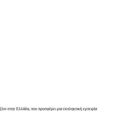
καζίνο στην Ελλάδα, που προσφέρει μια εκπληκτική εμπειρία