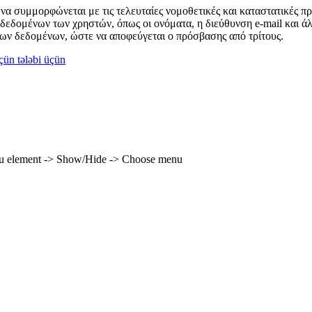
να συμμορφώνεται με τις τελευταίες νομοθετικές και καταστατικές π
 δεδομένων των χρηστών, όπως οι ονόματα, η διεύθυνση e-mail και ά
των δεδομένων, ώστε να αποφεύγεται ο πρόσβασης από τρίτους.
ün tələbi üçün
enu element -> Show/Hide -> Choose menu