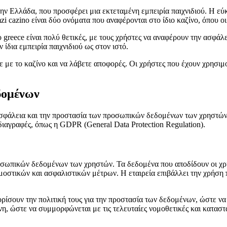
 στην Ελλάδα, που προσφέρει μια εκτεταμένη εμπειρία παιχνιδιού. Η εύ
mzi cazino είναι δύο ονόματα που αναφέρονται στο ίδιο καζίνο, όπου 
o greece είναι πολύ θετικές, με τους χρήστες να αναφέρουν την ασφάλ
 ίδια εμπειρία παιχνιδιού ως στον ιστό.
τε με το καζίνο και να λάβετε αποφορές. Οι χρήστες που έχουν χρησι
δομένων
 ασφάλεια και την προστασία των προσωπικών δεδομένων των χρηστών.
διαγραφές, όπως η GDPR (General Data Protection Regulation).
ροσωπικών δεδομένων των χρηστών. Τα δεδομένα που αποδίδουν οι χρ
μοστικών και ασφαλιστικών μέτρων. Η εταιρεία επιβάλλει την χρήση 
ορίσουν την πολιτική τους για την προστασία των δεδομένων, ώστε να
νη, ώστε να συμμορφώνεται με τις τελευταίες νομοθετικές και κατασ