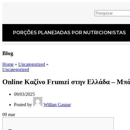
PORÇÕES PLANEJADAS POR NUTRICIONISTAS​
Blog
Home
»
Uncategorized
»
Uncategorized
Online Καζίνο Frumzi στην Ελλάδα – Μπό
09/03/2025
Posted by
Willian Gaspar
09
mar