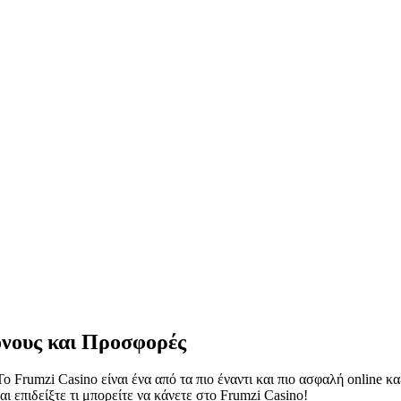
νους και Προσφορές
Το Frumzi Casino είναι ένα από τα πιο έναντι και πιο ασφαλή online 
αι επιδείξτε τι μπορείτε να κάνετε στο Frumzi Casino!