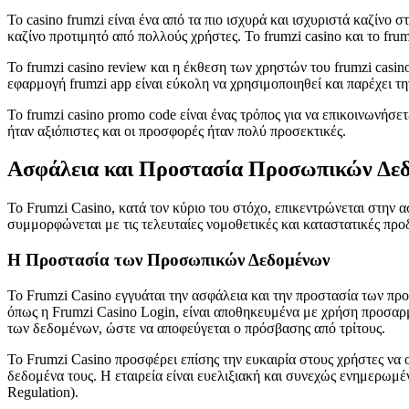
Το casino frumzi είναι ένα από τα πιο ισχυρά και ισχυριστά καζίνο
καζίνο προτιμητό από πολλούς χρήστες. Το frumzi casino και το fru
Το frumzi casino review και η έκθεση των χρηστών του frumzi casin
εφαρμογή frumzi app είναι εύκολη να χρησιμοποιηθεί και παρέχει την
Το frumzi casino promo code είναι ένας τρόπος για να επικοινωνήσε
ήταν αξιόπιστες και οι προσφορές ήταν πολύ προσεκτικές.
Ασφάλεια και Προστασία Προσωπικών Δε
Το Frumzi Casino, κατά τον κύριο του στόχο, επικεντρώνεται στην
συμμορφώνεται με τις τελευταίες νομοθετικές και καταστατικές προ
Η Προστασία των Προσωπικών Δεδομένων
Το Frumzi Casino εγγυάται την ασφάλεια και την προστασία των π
όπως η Frumzi Casino Login, είναι αποθηκευμένα με χρήση προσαρ
των δεδομένων, ώστε να αποφεύγεται ο πρόσβασης από τρίτους.
Το Frumzi Casino προσφέρει επίσης την ευκαιρία στους χρήστες να 
δεδομένα τους. Η εταιρεία είναι ευελιξιακή και συνεχώς ενημερωμέ
Regulation).