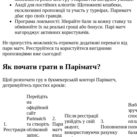
Акції для постійних клієнтів: Щотижневі кешбеки,
ексклюзивні пропозиції та участь у турнірах. Париматч
дбає про своїх гравців.
Програма лояльності: Збирайте бали за кожну ставку та
обмінюйте їх на реальні гроші або бонуси. Парі матч
нагороджує активних користувачів.
Не пропустіть можливість отримати додаткові переваги від
пари матч. Реєструйтеся та користуйтеся вигідними
пропозиціями вже сьогодні!
Як почати грати в Паріматч?
Щоб розпочати гру в букмекерській конторі Паріматч,
дотримуйтесь простих кроків:
Перейдіть
на
Виб
офіційний
зру
сайт
Після реєстрації
спос
Parimatch
2.
увійдіть у свій
3.
опл
1.
та створіть
Пари
акаунт,
Поповнення
поп
Реєстрація
обліковий
матч
використовуючи
рахунку
бал
запис.
вход