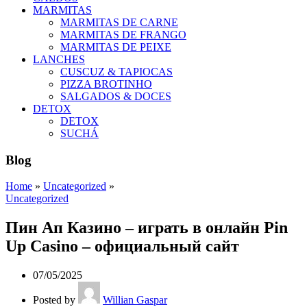
MARMITAS
MARMITAS DE CARNE
MARMITAS DE FRANGO
MARMITAS DE PEIXE
LANCHES
CUSCUZ & TAPIOCAS
PIZZA BROTINHO
SALGADOS & DOCES
DETOX
DETOX
SUCHÁ
Blog
Home
»
Uncategorized
»
Uncategorized
Пин Ап Казино – играть в онлайн Pin
Up Casino – официальный сайт
07/05/2025
Posted by
Willian Gaspar