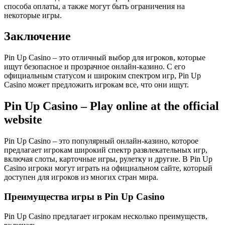
способа оплаты, а также могут быть ограничения на
некоторые игры.
Заключение
Pin Up Casino – это отличный выбор для игроков, которые
ищут безопасное и прозрачное онлайн-казино. С его
официальным статусом и широким спектром игр, Pin Up
Casino может предложить игрокам все, что они ищут.
Pin Up Casino – Play online at the official
website
Pin Up Casino – это популярный онлайн-казино, которое
предлагает игрокам широкий спектр развлекательных игр,
включая слоты, карточные игры, рулетку и другие. В Pin Up
Casino игроки могут играть на официальном сайте, который
доступен для игроков из многих стран мира.
Преимущества игры в Pin Up Casino
Pin Up Casino предлагает игрокам несколько преимуществ,