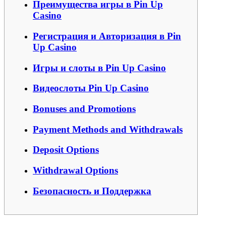
Преимущества игры в Pin Up
Casino
Регистрация и Авторизация в Pin
Up Casino
Игры и слоты в Pin Up Casino
Видеослоты Pin Up Casino
Bonuses and Promotions
Payment Methods and Withdrawals
Deposit Options
Withdrawal Options
Безопасность и Поддержка