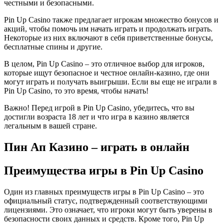
честными и безопасными.
Pin Up Casino также предлагает игрокам множество бонусов и
акций, чтобы помочь им начать играть и продолжать играть.
Некоторые из них включают в себя приветственные бонусы,
бесплатные спины и другие.
В целом, Pin Up Casino – это отличное выбор для игроков,
которые ищут безопасное и честное онлайн-казино, где они
могут играть и получать выигрыши. Если вы еще не играли в
Pin Up Casino, то это время, чтобы начать!
Важно! Перед игрой в Pin Up Casino, убедитесь, что вы
достигли возраста 18 лет и что игра в казино является
легальным в вашей стране.
Пин Ап Казино – играть в онлайн
Преимущества игры в Pin Up Casino
Один из главных преимуществ игры в Pin Up Casino – это
официальный статус, подтвержденный соответствующими
лицензиями. Это означает, что игроки могут быть уверены в
безопасности своих данных и средств. Кроме того, Pin Up