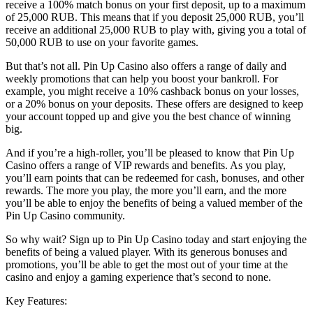
receive a 100% match bonus on your first deposit, up to a maximum
of 25,000 RUB. This means that if you deposit 25,000 RUB, you’ll
receive an additional 25,000 RUB to play with, giving you a total of
50,000 RUB to use on your favorite games.
But that’s not all. Pin Up Casino also offers a range of daily and
weekly promotions that can help you boost your bankroll. For
example, you might receive a 10% cashback bonus on your losses,
or a 20% bonus on your deposits. These offers are designed to keep
your account topped up and give you the best chance of winning
big.
And if you’re a high-roller, you’ll be pleased to know that Pin Up
Casino offers a range of VIP rewards and benefits. As you play,
you’ll earn points that can be redeemed for cash, bonuses, and other
rewards. The more you play, the more you’ll earn, and the more
you’ll be able to enjoy the benefits of being a valued member of the
Pin Up Casino community.
So why wait? Sign up to Pin Up Casino today and start enjoying the
benefits of being a valued player. With its generous bonuses and
promotions, you’ll be able to get the most out of your time at the
casino and enjoy a gaming experience that’s second to none.
Key Features: