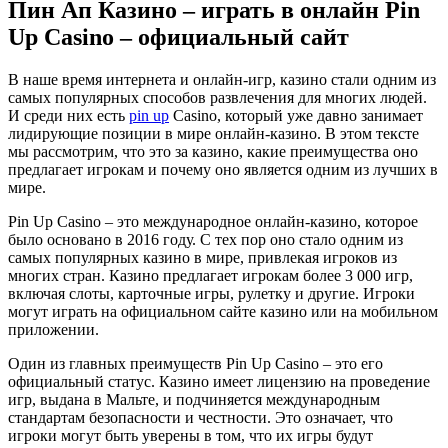
Пин Ап Казино – играть в онлайн Pin
Up Casino – официальный сайт
В наше время интернета и онлайн-игр, казино стали одним из
самых популярных способов развлечения для многих людей.
И среди них есть
pin up
Casino, который уже давно занимает
лидирующие позиции в мире онлайн-казино. В этом тексте
мы рассмотрим, что это за казино, какие преимущества оно
предлагает игрокам и почему оно является одним из лучших в
мире.
Pin Up Casino – это международное онлайн-казино, которое
было основано в 2016 году. С тех пор оно стало одним из
самых популярных казино в мире, привлекая игроков из
многих стран. Казино предлагает игрокам более 3 000 игр,
включая слоты, карточные игры, рулетку и другие. Игроки
могут играть на официальном сайте казино или на мобильном
приложении.
Один из главных преимуществ Pin Up Casino – это его
официальный статус. Казино имеет лицензию на проведение
игр, выдана в Мальте, и подчиняется международным
стандартам безопасности и честности. Это означает, что
игроки могут быть уверены в том, что их игры будут