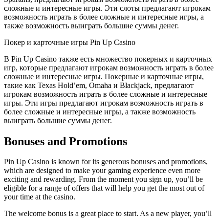
сложные и интересные игры. Эти слоты предлагают игрокам
возможность играть в более сложные и интересные игры, а
также возможность выиграть большие суммы денег.
Покер и карточные игры Pin Up Casino
В Pin Up Casino также есть множество покерных и карточных
игр, которые предлагают игрокам возможность играть в более
сложные и интересные игры. Покерные и карточные игры,
такие как Texas Hold’em, Omaha и Blackjack, предлагают
игрокам возможность играть в более сложные и интересные
игры. Эти игры предлагают игрокам возможность играть в
более сложные и интересные игры, а также возможность
выиграть большие суммы денег.
Bonuses and Promotions
Pin Up Casino is known for its generous bonuses and promotions,
which are designed to make your gaming experience even more
exciting and rewarding. From the moment you sign up, you’ll be
eligible for a range of offers that will help you get the most out of
your time at the casino.
The welcome bonus is a great place to start. As a new player, you’ll