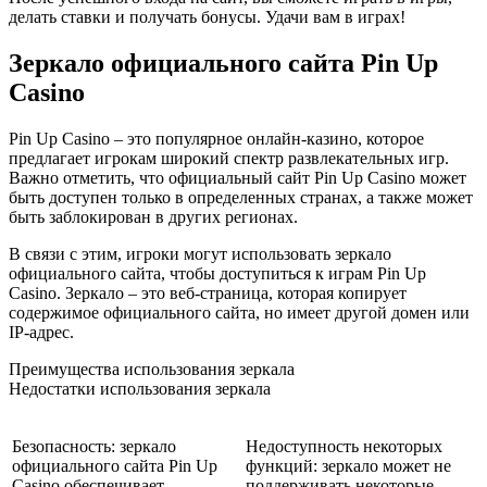
делать ставки и получать бонусы. Удачи вам в играх!
Зеркало официального сайта Pin Up
Casino
Pin Up Casino – это популярное онлайн-казино, которое
предлагает игрокам широкий спектр развлекательных игр.
Важно отметить, что официальный сайт Pin Up Casino может
быть доступен только в определенных странах, а также может
быть заблокирован в других регионах.
В связи с этим, игроки могут использовать зеркало
официального сайта, чтобы доступиться к играм Pin Up
Casino. Зеркало – это веб-страница, которая копирует
содержимое официального сайта, но имеет другой домен или
IP-адрес.
Преимущества использования зеркала
Недостатки использования зеркала
Безопасность: зеркало
Недоступность некоторых
официального сайта Pin Up
функций: зеркало может не
Casino обеспечивает
поддерживать некоторые