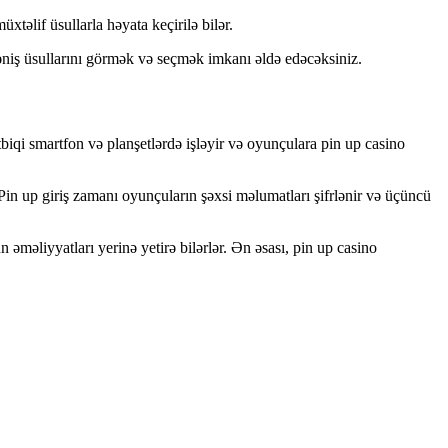
təlif üsullarla həyata keçirilə bilər.
dəniş üsullarını görmək və seçmək imkanı əldə edəcəksiniz.
tbiqi smartfon və planşetlərdə işləyir və oyunçulara pin up casino
in up giriş zamanı oyunçuların şəxsi məlumatları şifrlənir və üçüncü
 əməliyyatları yerinə yetirə bilərlər. Ən əsası, pin up casino