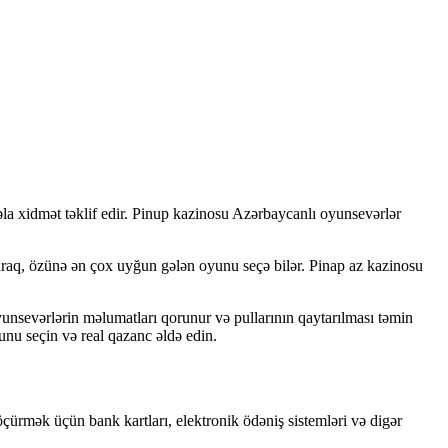
la xidmət təklif edir. Pinup kazinosu Azərbaycanlı oyunsevərlər
laraq, özünə ən çox uyğun gələn oyunu seçə bilər. Pinap az kazinosu
oyunsevərlərin məlumatları qorunur və pullarının qaytarılması təmin
unu seçin və real qazanc əldə edin.
çürmək üçün bank kartları, elektronik ödəniş sistemləri və digər