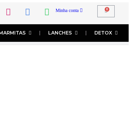
0
Minha conta
MARMITAS
LANCHES
DETOX