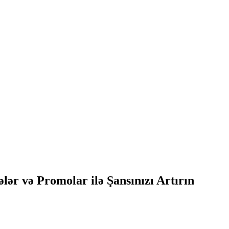
ər və Promolar ilə Şansınızı Artırın