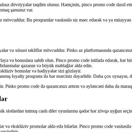
suz dövriyyələr təqdim olunur. Həmçinin, pinco promo code daxil etmə
anmaq şansınız var.
 mövcuddur. Bu proqramlar vasitəsilə siz mərc edərək və ya müəyyən oy
lar və xüsusi təkliflər mövcuddur. Pinko az platformasında qazancınız
əyə və bonuslara sahib olun. Pinco promo code istifadə edərək, hər bir
fırlanmalar qazanın və böyük məbləğlər əldə edin.
sklüziv bonuslar və hədiyyələr sizi gözləyir.
anmış loyalty proqramı ilə hər mərciniz dəyərlidir. Daha çox oynayın, 
r. Pinko promo code ilə qazancınızı artırın və əyləncəni daha da maraql
lər
ssik slotlardan tutmuş canlı diler oyunlarına qədər hər zövqə uyğun se
 və eksklüziv promolar əldə edə bilərlər. Pinco promo code vasitəsilə 
sevindirir.