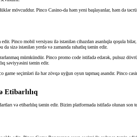
ünlüklər mövcuddur. Pinco Casino-da həm yeni başlayanlar, həm də təcrü
ir. Pinco mobil versiyası ilə istənilən cihazdan asanlıqla qoşula bilər
 da sizə istənilən yerdə və zamanda rahatlıq təmin edir.
ararlanmaq mümkündür. Pinco promo code istifadə edərək, pulsuz dövrüy
lıq səviyyəsini təmin edir.
inco game seçimləri ilə hər zövqə uyğun oyun tapmaq asandır. Pinco casi
 Etibarlılıq
ları və etibarlılıq təmin edir. Bizim platformada istifadə olunan son t