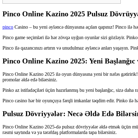
Pinco Online Kazino 2025 Pulsuz Dövrüyyəl
pinco
Casino – bu yeni əyləncə dünyasına açılan qapınız! Pinco ilə hə
Pinco game seçimləri ilə hər zövqə uyğun oyunlar sizi gözləyir. Pinko 
Pinco ilə qazancınızı artırın və unudulmaz əyləncə anları yaşayın. Pin
Pinco Online Kazino 2025: Yeni Başlanğıc 
Pinco Online Kazino 2025 ilə oyun dünyasına yeni bir nəfəs gətiririk!
promolar əldə edə bilərsiniz.
Pinko az istifadəçiləri üçün hazırlanmış bu yeni başlanğıc, sizə daha r
Pinco casino hər bir oyunçuya fərqli imkanlar təqdim edir. Pinko ilə
Pulsuz Dövriyyələr: Necə Əldə Edə Bilərsi
Pinco Online Kazino 2025-də pulsuz dövriyyələr əldə etmək üçün müxtəl
rəsmi saytında və ya tərəfdaş platformalarda tapa bilərsiniz.