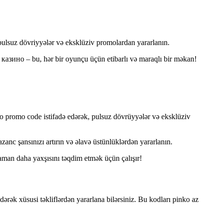
 pulsuz dövriyyələr və eksklüziv promolardan yararlanın.
о казино – bu, hər bir oyunçu üçün etibarlı və maraqlı bir məkan!
co promo code istifadə edərək, pulsuz dövrüyyələr və eksklüziv
zanc şansınızı artırın və əlavə üstünlüklərdən yararlanın.
aman daha yaxşısını təqdim etmək üçün çalışır!
rək xüsusi təkliflərdən yararlana bilərsiniz. Bu kodları pinko az