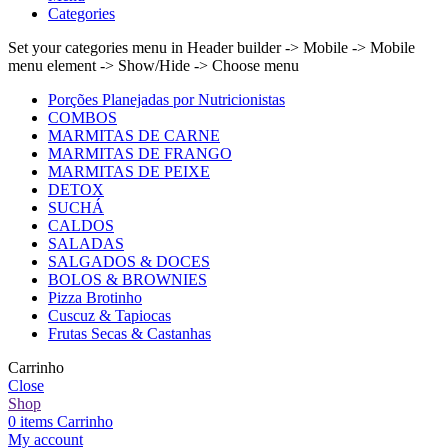
Categories
Set your categories menu in Header builder -> Mobile -> Mobile
menu element -> Show/Hide -> Choose menu
Porções Planejadas por Nutricionistas
COMBOS
MARMITAS DE CARNE
MARMITAS DE FRANGO
MARMITAS DE PEIXE
DETOX
SUCHÁ
CALDOS
SALADAS
SALGADOS & DOCES
BOLOS & BROWNIES
Pizza Brotinho
Cuscuz & Tapiocas
Frutas Secas & Castanhas
Carrinho
Close
Shop
0
items
Carrinho
My account