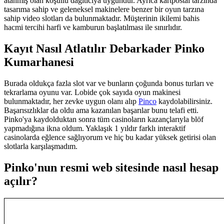
atanmış olan koşullu dağıtıcıya uygundur. Ayrıca kartpostal tarzında
tasarıma sahip ve geleneksel makinelere benzer bir oyun tarzına
sahip video slotları da bulunmaktadır. Müşterinin ikilemi bahis
hacmi tercihi harfi ve kamburun başlatılması ile sınırlıdır.
Kayıt Nasıl Atlatılır Debarkader Pinko
Kumarhanesi
Burada oldukça fazla slot var ve bunların çoğunda bonus turları ve
tekrarlama oyunu var. Lobide çok sayıda oyun makinesi
bulunmaktadır, her zevke uygun olanı alıp
Pinco
kaydolabilirsiniz.
Başarısızlıklar da oldu ama kazanılan başarılar bunu telafi etti.
Pinko'ya kaydolduktan sonra tüm casinoların kazançlarıyla blöf
yapmadığına ikna oldum. Yaklaşık 1 yıldır farklı interaktif
casinolarda eğlence sağlıyorum ve hiç bu kadar yüksek getirisi olan
slotlarla karşılaşmadım.
Pinko'nun resmi web sitesinde nasıl hesap
açılır?