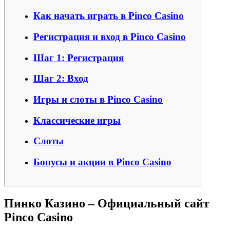
Как начать играть в Pinco Casino
Регистрация и вход в Pinco Casino
Шаг 1: Регистрация
Шаг 2: Вход
Игры и слоты в Pinco Casino
Классические игры
Слоты
Бонусы и акции в Pinco Casino
Пинко Казино – Официальный сайт
Pinco Casino