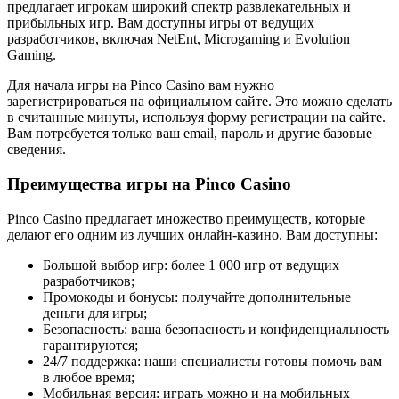
предлагает игрокам широкий спектр развлекательных и
прибыльных игр. Вам доступны игры от ведущих
разработчиков, включая NetEnt, Microgaming и Evolution
Gaming.
Для начала игры на Pinco Casino вам нужно
зарегистрироваться на официальном сайте. Это можно сделать
в считанные минуты, используя форму регистрации на сайте.
Вам потребуется только ваш email, пароль и другие базовые
сведения.
Преимущества игры на Pinco Casino
Pinco Casino предлагает множество преимуществ, которые
делают его одним из лучших онлайн-казино. Вам доступны:
Большой выбор игр: более 1 000 игр от ведущих
разработчиков;
Промокоды и бонусы: получайте дополнительные
деньги для игры;
Безопасность: ваша безопасность и конфиденциальность
гарантируются;
24/7 поддержка: наши специалисты готовы помочь вам
в любое время;
Мобильная версия: играть можно и на мобильных