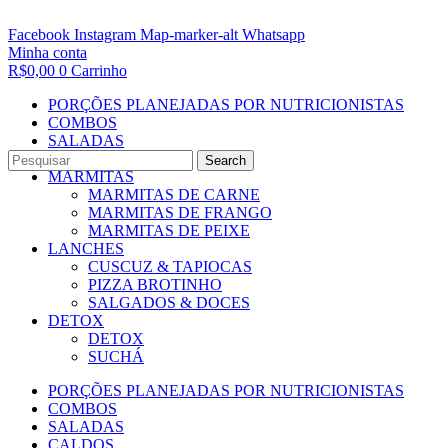
Facebook
Instagram
Map-marker-alt
Whatsapp
Minha conta
R$
0,00
0
Carrinho
PORÇÕES PLANEJADAS POR NUTRICIONISTAS​
COMBOS
SALADAS
CALDOS
Search
MARMITAS
MARMITAS DE CARNE
MARMITAS DE FRANGO
MARMITAS DE PEIXE
LANCHES
CUSCUZ & TAPIOCAS
PIZZA BROTINHO
SALGADOS & DOCES
DETOX
DETOX
SUCHÁ
PORÇÕES PLANEJADAS POR NUTRICIONISTAS​
COMBOS
SALADAS
CALDOS