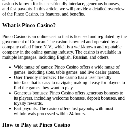
casino is known for its user-friendly interface, generous bonuses,
and fast payouts. In this article, we will provide a detailed overview
of the Pinco Casino, its features, and benefits.
What is Pinco Casino?
Pinco Casino is an online casino that is licensed and regulated by the
government of Curacao. The casino is owned and operated by a
company called Pinco N.V., which is a well-known and reputable
company in the online gaming industry. The casino is available in
multiple languages, including English, Russian, and others.
Wide range of games: Pinco Casino offers a wide range of
games, including slots, table games, and live dealer games.
User-friendly interface: The casino has a user-friendly
interface that is easy to navigate, making it easy for players to
find the games they want to play.
Generous bonuses: Pinco Casino offers generous bonuses to
its players, including welcome bonuses, deposit bonuses, and
loyalty rewards.
Fast payouts: The casino offers fast payouts, with most
withdrawals processed within 24 hours.
How to Play at Pinco Casino