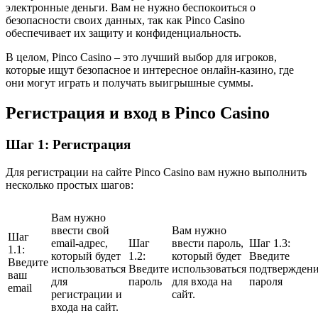
электронные деньги. Вам не нужно беспокоиться о
безопасности своих данных, так как Pinco Casino
обеспечивает их защиту и конфиденциальность.
В целом, Pinco Casino – это лучший выбор для игроков,
которые ищут безопасное и интересное онлайн-казино, где
они могут играть и получать выигрышные суммы.
Регистрация и вход в Pinco Casino
Шаг 1: Регистрация
Для регистрации на сайте Pinco Casino вам нужно выполнить
несколько простых шагов:
Вам нужно
ввести свой
Вам нужно
Шаг
email-адрес,
Шаг
ввести пароль,
Шаг 1.3:
1.1:
который будет
1.2:
который будет
Введите
Введите
использоваться
Введите
использоваться
подтвержден
ваш
для
пароль
для входа на
пароля
email
регистрации и
сайт.
входа на сайт.