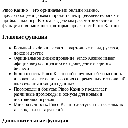
Pinco Казино – это официальный онлайн-казино,
предлагающее игрокам широкий спектр развлекательных и
прибыльных игр. В этом разделе мы рассмотрим основные
функции и возможности, которые предлагает Pinco Казино.
Главные функции
Большой выбор игр: слоты, карточные игры, рулетка,
покер и другие
Официальное лицензирование: Pinco Казино имеет
официальную лицензию на проведение игорного
бизнеса
Безопасность: Pinco Казино обеспечивает безопасность
игроков за счет использования современных технологий
шифрования и защиты данных
Промокоды и бонусы: Pinco Казино предлагает
различные промокоды и бонусы для новых и
постоянных игроков
Многоязычность: Pinco Казино доступен на нескольких
языках, включая русский
Дополнительные функции