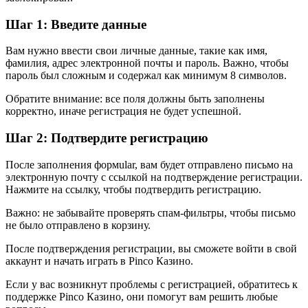
Шаг 1: Введите данные
Вам нужно ввести свои личные данные, такие как имя,
фамилия, адрес электронной почты и пароль. Важно, чтобы
пароль был сложным и содержал как минимум 8 символов.
Обратите внимание: все поля должны быть заполнены
корректно, иначе регистрация не будет успешной.
Шаг 2: Подтвердите регистрацию
После заполнения формular, вам будет отправлено письмо на
электронную почту с ссылкой на подтверждение регистрации.
Нажмите на ссылку, чтобы подтвердить регистрацию.
Важно: не забывайте проверять спам-фильтры, чтобы письмо
не было отправлено в корзину.
После подтверждения регистрации, вы сможете войти в свой
аккаунт и начать играть в Pinco Казино.
Если у вас возникнут проблемы с регистрацией, обратитесь к
поддержке Pinco Казино, они помогут вам решить любые