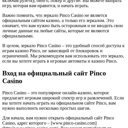
включая рулетку, бинго, покер и другие. Вы можете выбрать
игру, которая вам нравится, и начать играть.
Важно помнить, что зеркало Pinco Casino не является
официальным сайтом казино, а только его зеркалом. Это
означает, что вам нужно быть осторожным и не вводить свои
личные данные на любые сайты, которые не являются
официальными.
В целом, зеркало Pinco Casino – это удобный способ доступа к
играм казино Pinco, не зависящий от блокировок и
ограничений. Мы рекомендуем вам использовать это зеркало,
если вы хотите играть в игровые автоматы и казино Pinco.
Вход на официальный сайт Pinco
Casino
Pinco Casino – это популярное онлайн-казино, которое
предлагает игрокам широкий спектр игр и развлечений. Если
вы хотите начать играть на официальном сайте Pinco, вам
нужно выполнить несколько простых шагов.
Для начала, вам нужно открыть официальный сайт Pinco
Casino, адрес которого – [www.pinco-casino.com]