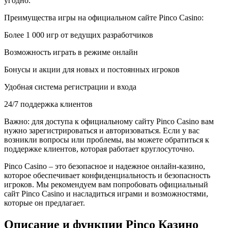
угодно.
Преимущества игры на официальном сайте Pinco Casino:
Более 1 000 игр от ведущих разработчиков
Возможность играть в режиме онлайн
Бонусы и акции для новых и постоянных игроков
Удобная система регистрации и входа
24/7 поддержка клиентов
Важно: для доступа к официальному сайту Pinco Casino вам
нужно зарегистрироваться и авторизоваться. Если у вас
возникли вопросы или проблемы, вы можете обратиться к
поддержке клиентов, которая работает круглосуточно.
Pinco Casino – это безопасное и надежное онлайн-казино,
которое обеспечивает конфиденциальность и безопасность
игроков. Мы рекомендуем вам попробовать официальный
сайт Pinco Casino и насладиться играми и возможностями,
которые он предлагает.
Описание и функции Pinco Казино