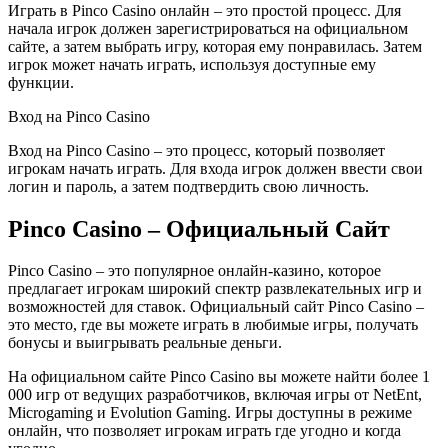
Играть в Pinco Casino онлайн – это простой процесс. Для
начала игрок должен зарегистрироваться на официальном
сайте, а затем выбрать игру, которая ему понравилась. Затем
игрок может начать играть, используя доступные ему
функции.
Вход на Pinco Casino
Вход на Pinco Casino – это процесс, который позволяет
игрокам начать играть. Для входа игрок должен ввести свои
логин и пароль, а затем подтвердить свою личность.
Pinco Casino – Официальный Сайт
Pinco Casino – это популярное онлайн-казино, которое
предлагает игрокам широкий спектр развлекательных игр и
возможностей для ставок. Официальный сайт Pinco Casino –
это место, где вы можете играть в любимые игры, получать
бонусы и выигрывать реальные деньги.
На официальном сайте Pinco Casino вы можете найти более 1
000 игр от ведущих разработчиков, включая игры от NetEnt,
Microgaming и Evolution Gaming. Игры доступны в режиме
онлайн, что позволяет игрокам играть где угодно и когда