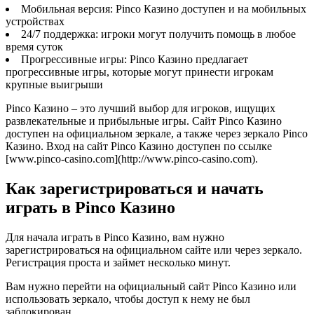
Мобильная версия: Pinco Казино доступен и на мобильных
устройствах
24/7 поддержка: игроки могут получить помощь в любое
время суток
Прогрессивные игры: Pinco Казино предлагает
прогрессивные игры, которые могут принести игрокам
крупные выигрыши
Pinco Казино – это лучший выбор для игроков, ищущих
развлекательные и прибыльные игры. Сайт Pinco Казино
доступен на официальном зеркале, а также через зеркало Pinco
Казино. Вход на сайт Pinco Казино доступен по ссылке
[www.pinco-casino.com](http://www.pinco-casino.com).
Как зарегистрироваться и начать
играть в Pinco Казино
Для начала играть в Pinco Казино, вам нужно
зарегистрироваться на официальном сайте или через зеркало.
Регистрация проста и займет несколько минут.
Вам нужно перейти на официальный сайт Pinco Казино или
использовать зеркало, чтобы доступ к нему не был
заблокирован.