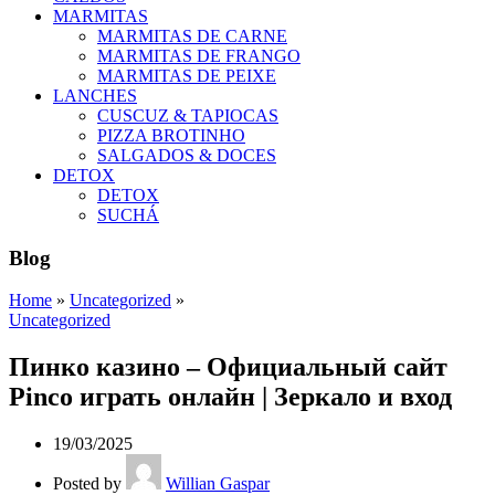
MARMITAS
MARMITAS DE CARNE
MARMITAS DE FRANGO
MARMITAS DE PEIXE
LANCHES
CUSCUZ & TAPIOCAS
PIZZA BROTINHO
SALGADOS & DOCES
DETOX
DETOX
SUCHÁ
Blog
Home
»
Uncategorized
»
Uncategorized
Пинко казино – Официальный сайт
Pinco играть онлайн | Зеркало и вход
19/03/2025
Posted by
Willian Gaspar