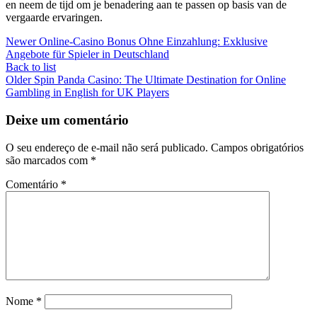
en neem de tijd om je benadering aan te passen op basis van de
vergaarde ervaringen.
Newer
Online-Casino Bonus Ohne Einzahlung: Exklusive
Angebote für Spieler in Deutschland
Back to list
Older
Spin Panda Casino: The Ultimate Destination for Online
Gambling in English for UK Players
Deixe um comentário
O seu endereço de e-mail não será publicado.
Campos obrigatórios
são marcados com
*
Comentário
*
Nome
*