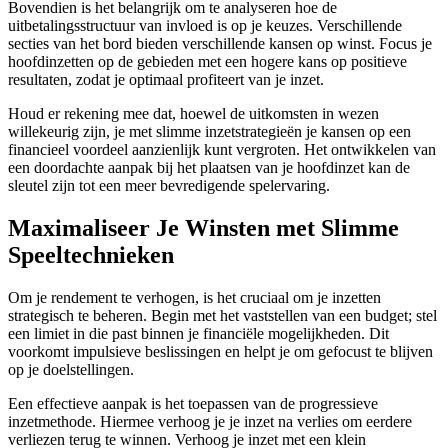
Bovendien is het belangrijk om te analyseren hoe de
uitbetalingsstructuur van invloed is op je keuzes. Verschillende
secties van het bord bieden verschillende kansen op winst. Focus je
hoofdinzetten op de gebieden met een hogere kans op positieve
resultaten, zodat je optimaal profiteert van je inzet.
Houd er rekening mee dat, hoewel de uitkomsten in wezen
willekeurig zijn, je met slimme inzetstrategieën je kansen op een
financieel voordeel aanzienlijk kunt vergroten. Het ontwikkelen van
een doordachte aanpak bij het plaatsen van je hoofdinzet kan de
sleutel zijn tot een meer bevredigende spelervaring.
Maximaliseer Je Winsten met Slimme
Speeltechnieken
Om je rendement te verhogen, is het cruciaal om je inzetten
strategisch te beheren. Begin met het vaststellen van een budget; stel
een limiet in die past binnen je financiële mogelijkheden. Dit
voorkomt impulsieve beslissingen en helpt je om gefocust te blijven
op je doelstellingen.
Een effectieve aanpak is het toepassen van de progressieve
inzetmethode. Hiermee verhoog je je inzet na verlies om eerdere
verliezen terug te winnen. Verhoog je inzet met een klein