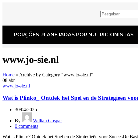
PORÇÕES PLANEJADAS POR NUTRICIONISTAS​
www.jo-sie.nl
Home
»
Archive by Category "www.jo-sie.nl"
08
abr
www.jo-sie.nl
Wat is Plinko_ Ontdek het Spel en de Strategieën voo
30/04/2025
By
Willian Gaspar
0
comments
Wat is Plinko? Ontdek het Spel en de Strategieën voor SuccesDe Basi