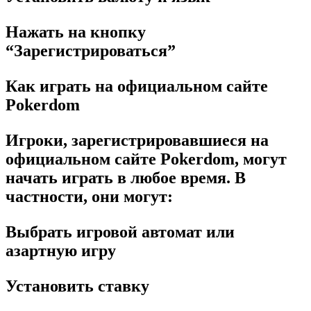
Нажать на кнопку
“Зарегистрироваться”
Как играть на официальном сайте
Pokerdom
Игроки, зарегистрировавшиеся на
официальном сайте Pokerdom, могут
начать играть в любое время. В
частности, они могут:
Выбрать игровой автомат или
азартную игру
Установить ставку