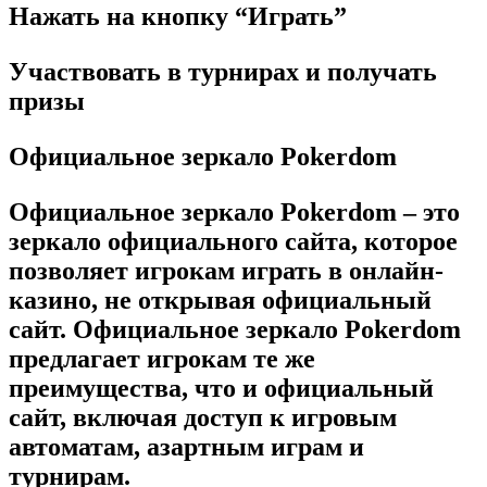
Нажать на кнопку “Играть”
Участвовать в турнирах и получать
призы
Официальное зеркало Pokerdom
Официальное зеркало Pokerdom – это
зеркало официального сайта, которое
позволяет игрокам играть в онлайн-
казино, не открывая официальный
сайт. Официальное зеркало Pokerdom
предлагает игрокам те же
преимущества, что и официальный
сайт, включая доступ к игровым
автоматам, азартным играм и
турнирам.