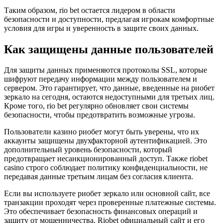
Таким образом, rio bet остается лидером в области
безопасности и доступности, предлагая игрокам комфортные
условия для игры и уверенность в защите своих данных.
Как защищены данные пользователей
Для защиты данных применяются протоколы SSL, которые
шифруют передачу информации между пользователем и
сервером. Это гарантирует, что данные, введенные на риобет
зеркало на сегодня, остаются недоступными для третьих лиц.
Кроме того, rio bet регулярно обновляет свои системы
безопасности, чтобы предотвратить возможные угрозы.
Пользователи казино риобет могут быть уверены, что их
аккаунты защищены двухфакторной аутентификацией. Это
дополнительный уровень безопасности, который
предотвращает несанкционированный доступ. Также riobet
casino строго соблюдает политику конфиденциальности, не
передавая данные третьим лицам без согласия клиента.
Если вы используете риобет зеркало или основной сайт, все
транзакции проходят через проверенные платежные системы.
Это обеспечивает безопасность финансовых операций и
защиту от мошенничества. Riobet официальный сайт и его