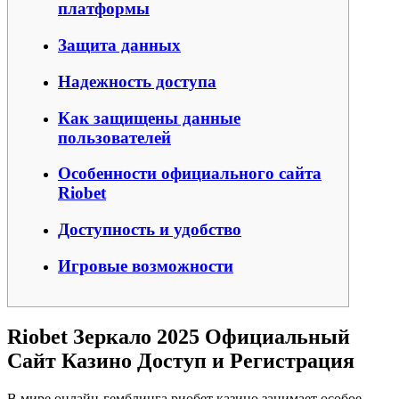
платформы
Защита данных
Надежность доступа
Как защищены данные
пользователей
Особенности официального сайта
Riobet
Доступность и удобство
Игровые возможности
Riobet Зеркало 2025 Официальный
Сайт Казино Доступ и Регистрация
В мире онлайн-гемблинга риобет казино занимает особое