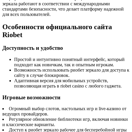
зеркала работают в соответствии с международными
стандартами безопасности, что делает платформу надежной
для всех пользователей.
Особенности официального сайта
Riobet
Доступность и удобство
Простой и интуитивно понятный интерфейс, который
подходит как новичкам, так и опытным игрокам.
Возможность использовать риобет зеркало для доступа к
сайту в случае блокировок.
Адаптивная версия для мобильных устройств,
позволяющая играть в riobet casino с любого гаджета.
Игровые возможности
Огромный выбор слотов, настольных игр и live-казино от
ведущих провайдеров.
Регулярное обновление библиотеки игр, включая новинки
и классические варианты.
Доступ к риобет зеркало рабочее для бесперебойной игры