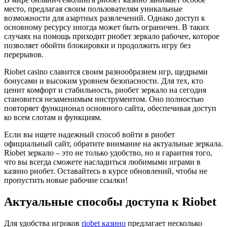
место, предлагая своим пользователям уникальные
возможности для азартных развлечений. Однако доступ к
основному ресурсу иногда может быть ограничен. В таких
случаях на помощь приходит риобет зеркало рабочее, которое
позволяет обойти блокировки и продолжить игру без
перерывов.
Riobet casino славится своим разнообразием игр, щедрыми
бонусами и высоким уровнем безопасности. Для тех, кто
ценит комфорт и стабильность, риобет зеркало на сегодня
становится незаменимым инструментом. Оно полностью
повторяет функционал основного сайта, обеспечивая доступ
ко всем слотам и функциям.
Если вы ищете надежный способ войти в риобет
официальный сайт, обратите внимание на актуальные зеркала.
Riobet зеркало – это не только удобство, но и гарантия того,
что вы всегда сможете насладиться любимыми играми в
казино риобет. Оставайтесь в курсе обновлений, чтобы не
пропустить новые рабочие ссылки!
Актуальные способы доступа к Riobet
Для удобства игроков
riobet казино
предлагает несколько