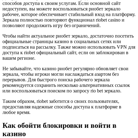
способов доступа к своим услугам. Если основной сайт
недоступен, вы можете воспользоваться риобет зеркало
рабочее, которое обеспечивает стабильный вход на платформу.
Зеркала полностью повторяют функционал riobet casino и
позволяют продолжить игру без ограничений.
Чтобы найти актуальное риобет зеркало, достаточно посетить
официальные страницы казино в социальных сетях или
подписаться на рассылку. Также можно использовать VPN для
доступа к riobet официальный сайт, если он заблокирован в
вашем регионе.
Не забывайте, что казино риобет регулярно обновляет свои
зеркала, чтобы игроки могли наслаждаться азартом без
перерывов. Для быстрого поиска рабочего зеркала
рекомендуется сохранить несколько альтернативных ссылок
или воспользоваться поиском по запросу rio bet зеркало.
Таким образом, riobet заботится о своих пользователях,
предоставляя надежные способы доступа к платформе в
любое время.
Как обойти блокировки и войти в
казино