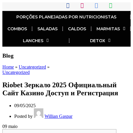
PORÇÕES PLANEJADAS POR NUTRICIONISTAS​
COMBOS
SALADAS
CALDOS
MARMITAS
LANCHES
DETOX
Blog
Home
»
Uncategorized
»
Uncategorized
Riobet Зеркало 2025 Официальный
Сайт Казино Доступ и Регистрация
09/05/2025
Posted by
Willian Gaspar
09
maio