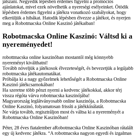
játszani. Negyedik lépésben érdemes figyelni a promóciós
ajánlatokat, mivel ezek növelhetik a nyereségi esélyeinket. Ötödik
lépésben érdemes figyelni a játékra vonatkozó szabályokat, hogy
elkerüljük a hibákat. Hatodik lépésben élvezze a játékot, és nyerjen
meg a Robotmacska Online Kaszinó játékaiban!
Robotmacska Online Kaszinó: Váltsd ki a
nyereményedet!
robottmacska online kaszinóban mostantól még könnyebb
nyereményt kiválthatni!
Tovább növeljük a játékosok élvezeteségét, és bevezetjük a legújabb
robotmacska játékautomatákat.
Próbálja ki a nagy győzelmek lehetőségét a Robotmacska Online
Kaszinó játékcsarnokában!
Ha szeretne több pénzt nyerni a kedvenc játékokkal, akkor térj
vissza régóta várva robotmacska kaszinójába!
Magyarország leglátványosabb online kaszinója, a Robotmacska
Online Kaszinó, folyamatosan frissíti a játékkínálatát.
Ne várja tovább, regisztráljon most és váltsa ki a nyereményét a
Robotmacska Online Kaszinóban!
Péter, 28 éves fiatalember aRobotmacska Online Kaszinóban rátalált
egy új kedvenc játékra. “A robotmacska nagyon egyedi és izgalmas