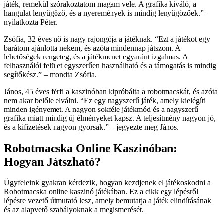
játék, remekül szórakoztatom magam vele. A grafika kiváló, a
hangulat lenyűgöző, és a nyeremények is mindig lenyűgözőek.” –
nyilatkozta Péter.
Zsófia, 32 éves nő is nagy rajongója a játéknak. “Ezt a játékot egy
barátom ajánlotta nekem, és azóta mindennap játszom. A
lehetőségek rengeteg, és a játékmenet egyaránt izgalmas. A
felhasználói felület egyszerűen használható és a támogatás is mindig
segítőkész.” – mondta Zsófia.
János, 45 éves férfi a kaszinóban kipróbálta a robotmacskát, és azóta
nem akar belőle elválni. “Ez egy nagyszerű játék, amely kielégíti
minden igényemet. A nagyon sokféle játékmód és a nagyszerű
grafika miatt mindig új élményeket kapsz. A teljesítmény nagyon jó,
és a kifizetések nagyon gyorsak.” – jegyezte meg János.
Robotmacska Online Kaszinóban:
Hogyan Játszható?
Ügyfeleink gyakran kérdezik, hogyan kezdjenek el játékoskodni a
Robotmacska online kaszinó játékában. Ez a cikk egy lépésről
lépésre vezető útmutató lesz, amely bemutatja a játék elindításának
és az alapvető szabályoknak a megismerését.