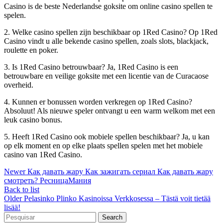
Casino is de beste Nederlandse goksite om online casino spellen te
spelen.
2. Welke casino spellen zijn beschikbaar op 1Red Casino? Op 1Red
Casino vindt u alle bekende casino spellen, zoals slots, blackjack,
roulette en poker.
3. Is 1Red Casino betrouwbaar? Ja, 1Red Casino is een
betrouwbare en veilige goksite met een licentie van de Curacaose
overheid.
4. Kunnen er bonussen worden verkregen op 1Red Casino?
Absoluut! Als nieuwe speler ontvangt u een warm welkom met een
leuk casino bonus.
5. Heeft 1Red Casino ook mobiele spellen beschikbaar? Ja, u kan
op elk moment en op elke plaats spellen spelen met het mobiele
casino van 1Red Casino.
Newer
Как давать жару Как зажигать сериал Как давать жару
смотреть? РесницаМания
Back to list
Older
Pelasinko Plinko Kasinoissa Verkkosessa – Tästä voit tietää
lisää!
Search