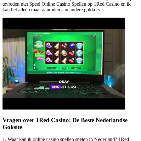
tevreden met Speel Online Casino Spellen op 1Red Casino en ik
kan het alleen maar aanraden aan andere gokkers.
Vragen over 1Red Casino: De Beste Nederlandse
Goksite
1. Waar kan ik online casino spellen spelen in Nederland? 1Red