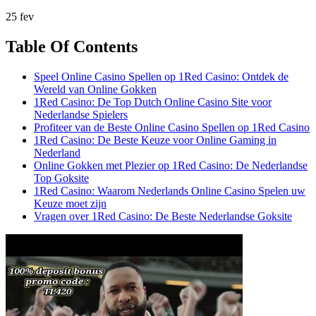
25
fev
Table Of Contents
Speel Online Casino Spellen op 1Red Casino: Ontdek de
Wereld van Online Gokken
1Red Casino: De Top Dutch Online Casino Site voor
Nederlandse Spielers
Profiteer van de Beste Online Casino Spellen op 1Red Casino
1Red Casino: De Beste Keuze voor Online Gaming in
Nederland
Online Gokken met Plezier op 1Red Casino: De Nederlandse
Top Goksite
1Red Casino: Waarom Nederlands Online Casino Spelen uw
Keuze moet zijn
Vragen over 1Red Casino: De Beste Nederlandse Goksite