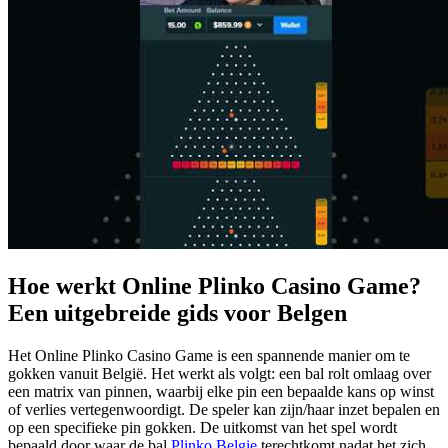
Hoe werkt Online Plinko Casino Game?
Een uitgebreide gids voor Belgen
Het Online Plinko Casino Game is een spannende manier om te
gokken vanuit België. Het werkt als volgt: een bal rolt omlaag over
een matrix van pinnen, waarbij elke pin een bepaalde kans op winst
of verlies vertegenwoordigt. De speler kan zijn/haar inzet bepalen en
op een specifieke pin gokken. De uitkomst van het spel wordt
bepaald door waar de bal
Plinko Belgie
terechtkomt nadat het zich