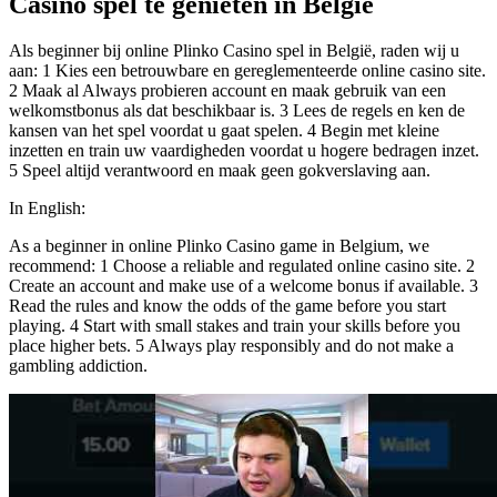
Casino spel te genieten in België
Als beginner bij online Plinko Casino spel in België, raden wij u
aan: 1 Kies een betrouwbare en gereglementeerde online casino site.
2 Maak al Always probieren account en maak gebruik van een
welkomstbonus als dat beschikbaar is. 3 Lees de regels en ken de
kansen van het spel voordat u gaat spelen. 4 Begin met kleine
inzetten en train uw vaardigheden voordat u hogere bedragen inzet.
5 Speel altijd verantwoord en maak geen gokverslaving aan.
In English:
As a beginner in online Plinko Casino game in Belgium, we
recommend: 1 Choose a reliable and regulated online casino site. 2
Create an account and make use of a welcome bonus if available. 3
Read the rules and know the odds of the game before you start
playing. 4 Start with small stakes and train your skills before you
place higher bets. 5 Always play responsibly and do not make a
gambling addiction.