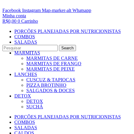
Facebook
Instagram
Map-marker-alt
Whatsapp
Minha conta
R$
0,00
0
Carrinho
PORÇÕES PLANEJADAS POR NUTRICIONISTAS​
COMBOS
SALADAS
CALDOS
Search
MARMITAS
MARMITAS DE CARNE
MARMITAS DE FRANGO
MARMITAS DE PEIXE
LANCHES
CUSCUZ & TAPIOCAS
PIZZA BROTINHO
SALGADOS & DOCES
DETOX
DETOX
SUCHÁ
PORÇÕES PLANEJADAS POR NUTRICIONISTAS​
COMBOS
SALADAS
CALDOS