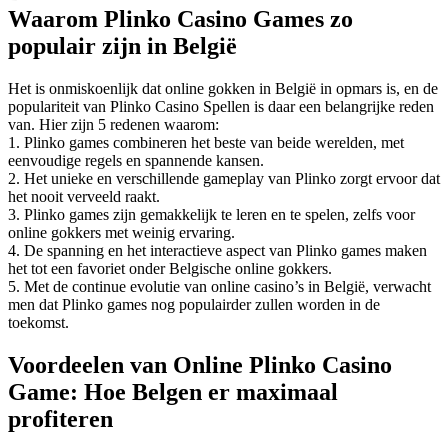
Waarom Plinko Casino Games zo
populair zijn in België
Het is onmiskoenlijk dat online gokken in België in opmars is, en de
populariteit van Plinko Casino Spellen is daar een belangrijke reden
van. Hier zijn 5 redenen waarom:
1. Plinko games combineren het beste van beide werelden, met
eenvoudige regels en spannende kansen.
2. Het unieke en verschillende gameplay van Plinko zorgt ervoor dat
het nooit verveeld raakt.
3. Plinko games zijn gemakkelijk te leren en te spelen, zelfs voor
online gokkers met weinig ervaring.
4. De spanning en het interactieve aspect van Plinko games maken
het tot een favoriet onder Belgische online gokkers.
5. Met de continue evolutie van online casino’s in België, verwacht
men dat Plinko games nog populairder zullen worden in de
toekomst.
Voordeelen van Online Plinko Casino
Game: Hoe Belgen er maximaal
profiteren