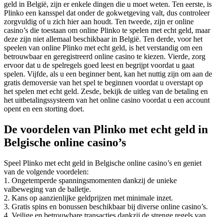
geld in België, zijn er enkele dingen die u moet weten. Ten eerste, is
Plinko een kansspel dat onder de gokwetgeving valt, dus controleer
zorgvuldig of u zich hier aan houdt. Ten tweede, zijn er online
casino’s die toestaan om online Plinko te spelen met echt geld, maar
deze zijn niet allemaal beschikbaar in België. Ten derde, voor het
speelen van online Plinko met echt geld, is het verstandig om een
betrouwbaar en geregistreerd online casino te kiezen. Vierde, zorg
ervoor dat u de spelregels goed leest en begrijpt voordat u gaat
spelen. Vijfde, als u een beginner bent, kan het nuttig zijn om aan de
gratis demoversie van het spel te beginnen voordat u overstapt op
het spelen met echt geld. Zesde, bekijk de uitleg van de betaling en
het uitbetalingssysteem van het online casino voordat u een account
opent en een storting doet.
De voordelen van Plinko met echt geld in
Belgische online casino’s
Speel Plinko met echt geld in Belgische online casino’s en geniet
van de volgende voordelen:
1. Ongetemperde spanningsmomenten dankzij de unieke
valbeweging van de balletje.
2. Kans op aanzienlijke geldprijzen met minimale inzet.
3. Gratis spins en bonussen beschikbaar bij diverse online casino’s.
4. Veilige en betrouwbare transacties dankzij de strenge regels van