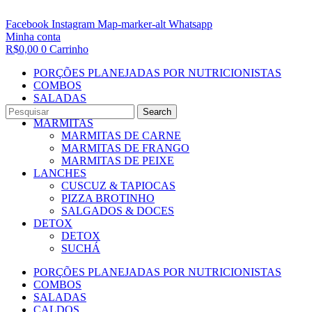
Facebook
Instagram
Map-marker-alt
Whatsapp
Minha conta
R$
0,00
0
Carrinho
PORÇÕES PLANEJADAS POR NUTRICIONISTAS​
COMBOS
SALADAS
CALDOS
Search
MARMITAS
MARMITAS DE CARNE
MARMITAS DE FRANGO
MARMITAS DE PEIXE
LANCHES
CUSCUZ & TAPIOCAS
PIZZA BROTINHO
SALGADOS & DOCES
DETOX
DETOX
SUCHÁ
PORÇÕES PLANEJADAS POR NUTRICIONISTAS​
COMBOS
SALADAS
CALDOS