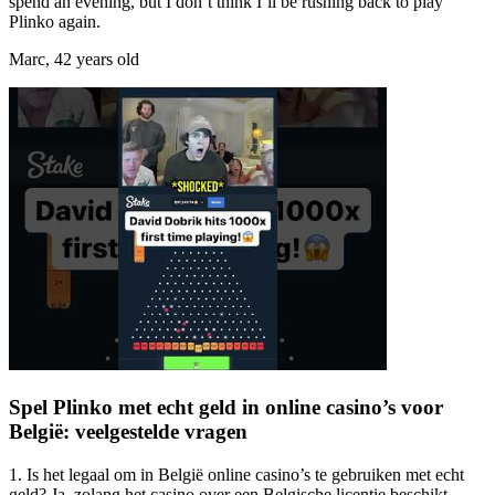
spend an evening, but I don’t think I’ll be rushing back to play
Plinko again.
Marc, 42 years old
Spel Plinko met echt geld in online casino’s voor
België: veelgestelde vragen
1. Is het legaal om in België online casino’s te gebruiken met echt
geld? Ja, zolang het casino over een Belgische licentie beschikt.