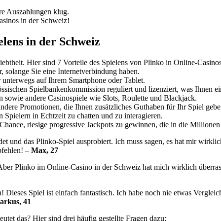
re Auszahlungen klug.
asinos in der Schweiz!
elens in der Schweiz
ebtheit. Hier sind 7 Vorteile des Spielens von Plinko in Online-Casino
r, solange Sie eine Internetverbindung haben.
r unterwegs auf Ihrem Smartphone oder Tablet.
sischen Spielbankenkommission reguliert und lizenziert, was Ihnen ein 
en sowie andere Casinospiele wie Slots, Roulette und Blackjack.
dere Promotionen, die Ihnen zusätzliches Guthaben für Ihr Spiel geb
 Spielern in Echtzeit zu chatten und zu interagieren.
 Chance, riesige progressive Jackpots zu gewinnen, die in die Millione
nd das Plinko-Spiel ausprobiert. Ich muss sagen, es hat mir wirklich g
pfehlen! –
Max, 27
Aber Plinko im Online-Casino in der Schweiz hat mich wirklich überras
Dieses Spiel ist einfach fantastisch. Ich habe noch nie etwas Vergleichb
arkus, 41
tet das? Hier sind drei häufig gestellte Fragen dazu: