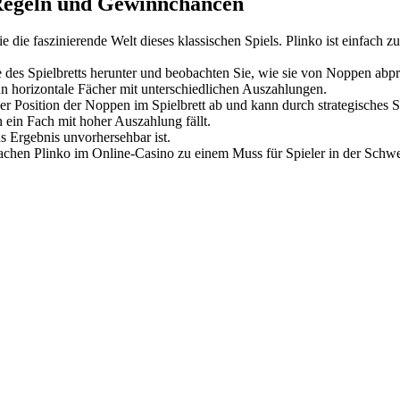
 Regeln und Gewinnchancen
die faszinierende Welt dieses klassischen Spiels. Plinko ist einfach z
es Spielbretts herunter und beobachten Sie, wie sie von Noppen abprall
un horizontale Fächer mit unterschiedlichen Auszahlungen.
er Position der Noppen im Spielbrett ab und kann durch strategisches S
ein Fach mit hoher Auszahlung fällt.
as Ergebnis unvorhersehbar ist.
chen Plinko im Online-Casino zu einem Muss für Spieler in der Schwe