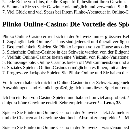
5. Jede Reihe von Pins, die die Kugel trifft, bestimmt Ihren Gewinn.
6. Sammeln Sie so viele Gewinne wie möglich und verwenden Sie Ih
7. Viel Glück und viel Spass bei Ihrem Plinko-Abenteuer in Online-C
Plinko Online-Casino: Die Vorteile des Spi
Plinko Online-Casino erfreut sich in der Schweiz immer grösserer Beli
1. Zugänglichkeit: Online-Casinos sind jederzeit und überall verfügba
2. Bequemlichkeit: Spielen Sie Plinko bequem von zu Hause aus ode
3. Sicherheit: Online-Casinos in der Schweiz werden von der Eidgenös
4. Vielfalt: Online-Casinos bieten eine Vielzahl von Plinko-Variation
5. Bonusangebote: Online-Casinos bieten oft Willkommensboni und an
6. Soziales Spielen: Online-Casinos ermöglichen es Ihnen, mit anderen
7. Progressive Jackpots: Spielen Sie Plinko Online und Sie haben die
Vor kurzem habe ich mich im Online-Casino in der Schweiz angemeldet u
Auszahlungen sind ziemlich großzügig. Ich kann dieses Spiel nur em
Ich bin ein Fan von Casino-Spielen und habe schon viel ausprobiert. 
einige schöne Gewinne erzielt. Sehr empfehlenswert! –
Lena, 33
Spielen Sie Plinko im Online-Casino in der Schweiz – Jetzt Anmelden! 
und die Chancen auf Gewinne sind hoch. Absolut zu empfehlen! –
M
Spielen Sie Plinko im Online-Casino in der Schweiz – was genau bedeu