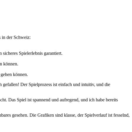
s in der Schweiz:
sicheres Spielerlebnis garantiert.
en können.
n gehen können.
efallen! Der Spielprozess ist einfach und intuitiv, und die
cht. Das Spiel ist spannend und aufregend, und ich habe bereits
ares gesehen. Die Grafiken sind klasse, der Spielverlauf ist fesselnd,