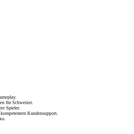
Gameplay.
en für Schweizer.
er Spieler.
nd kompetentem Kundensupport.
ko.