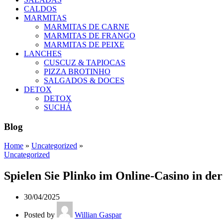
CALDOS
MARMITAS
MARMITAS DE CARNE
MARMITAS DE FRANGO
MARMITAS DE PEIXE
LANCHES
CUSCUZ & TAPIOCAS
PIZZA BROTINHO
SALGADOS & DOCES
DETOX
DETOX
SUCHÁ
Blog
Home
»
Uncategorized
»
Uncategorized
Spielen Sie Plinko im Online-Casino in de
30/04/2025
Posted by
Willian Gaspar