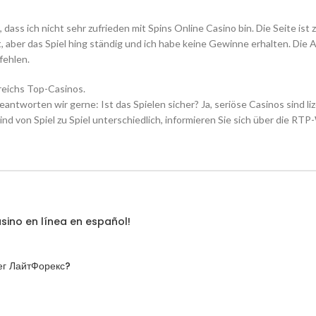
dass ich nicht sehr zufrieden mit Spins Online Casino bin. Die Seite ist z
, aber das Spiel hing ständig und ich habe keine Gewinne erhalten. Die
fehlen.
rreichs Top-Casinos.
ntworten wir gerne: Ist das Spielen sicher? Ja, seriöse Casinos sind lize
 von Spiel zu Spiel unterschiedlich, informieren Sie sich über die RTP
asino en línea en español!
ег ЛайтФорекс?