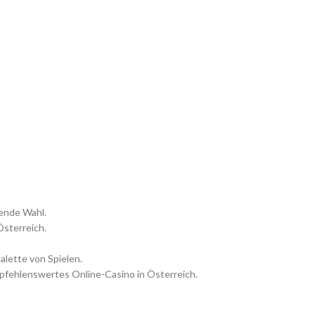
gende Wahl.
Österreich.
alette von Spielen.
pfehlenswertes Online-Casino in Österreich.