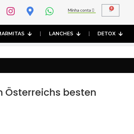
0
Minha conta
MARMITAS
LANCHES
DETOX
n Österreichs besten