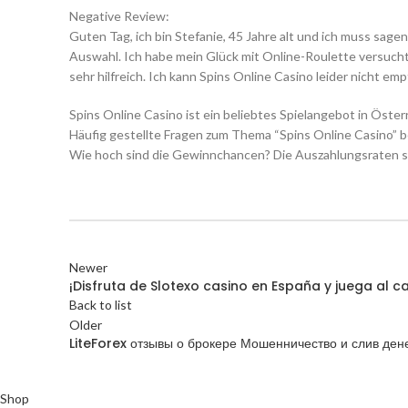
Negative Review:
Guten Tag, ich bin Stefanie, 45 Jahre alt und ich muss sagen, 
Auswahl. Ich habe mein Glück mit Online-Roulette versucht
sehr hilfreich. Ich kann Spins Online Casino leider nicht emp
Spins Online Casino ist ein beliebtes Spielangebot in Öste
Häufig gestellte Fragen zum Thema “Spins Online Casino” bea
Wie hoch sind die Gewinnchancen? Die Auszahlungsraten sind
Newer
¡Disfruta de Slotexo casino en España y juega al c
Back to list
Older
LiteForex отзывы о брокере Мошенничество и слив ден
Shop