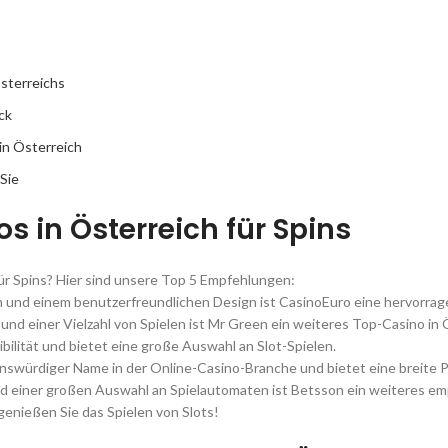
Österreichs
ck
in Österreich
Sie
s in Österreich für Spins
ür Spins? Hier sind unsere Top 5 Empfehlungen:
n und einem benutzerfreundlichen Design ist CasinoEuro eine hervorra
nd einer Vielzahl von Spielen ist Mr Green ein weiteres Top-Casino in 
bilität und bietet eine große Auswahl an Slot-Spielen.
uenswürdiger Name in der Online-Casino-Branche und bietet eine breite P
 einer großen Auswahl an Spielautomaten ist Betsson ein weiteres em
genießen Sie das Spielen von Slots!