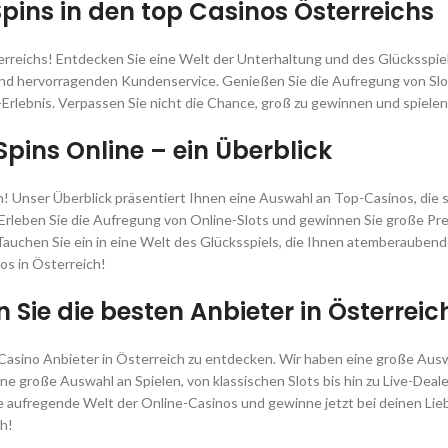
pins in den top Casinos Österreichs
erreichs! Entdecken Sie eine Welt der Unterhaltung und des Glücksspiel
 hervorragenden Kundenservice. Genießen Sie die Aufregung von Slots, 
Erlebnis. Verpassen Sie nicht die Chance, groß zu gewinnen und spielen
Spins Online – ein Überblick
h! Unser Überblick präsentiert Ihnen eine Auswahl an Top-Casinos, die 
leben Sie die Aufregung von Online-Slots und gewinnen Sie große Prei
Tauchen Sie ein in eine Welt des Glücksspiels, die Ihnen atemberauben
os in Österreich!
 Sie die besten Anbieter in Österreic
asino Anbieter in Österreich zu entdecken. Wir haben eine große Auswah
ne große Auswahl an Spielen, von klassischen Slots bis hin zu Live-Deale
aufregende Welt der Online-Casinos und gewinne jetzt bei deinen Lieb
ch!