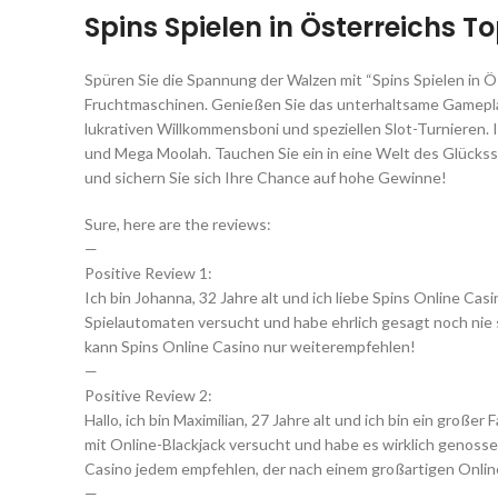
Spins Spielen in Österreichs T
Spüren Sie die Spannung der Walzen mit “Spins Spielen in Ö
Fruchtmaschinen. Genießen Sie das unterhaltsame Gamepla
lukrativen Willkommensboni und speziellen Slot-Turnieren. 
und Mega Moolah. Tauchen Sie ein in eine Welt des Glücksspi
und sichern Sie sich Ihre Chance auf hohe Gewinne!
Sure, here are the reviews:
—
Positive Review 1:
Ich bin Johanna, 32 Jahre alt und ich liebe Spins Online Cas
Spielautomaten versucht und habe ehrlich gesagt noch nie s
kann Spins Online Casino nur weiterempfehlen!
—
Positive Review 2:
Hallo, ich bin Maximilian, 27 Jahre alt und ich bin ein große
mit Online-Blackjack versucht und habe es wirklich genosse
Casino jedem empfehlen, der nach einem großartigen Onlin
—