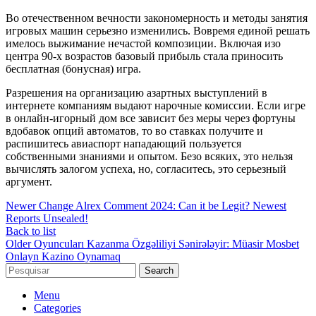
Во отечественном вечности закономерность и методы занятия
игровых машин серьезно изменились. Вовремя единой решать
имелось выжимание нечастой композиции. Включая изо
центра 90-х возрастов базовый прибыль стала приносить
бесплатная (бонусная) игра.
Разрешения на организацию азартных выступлений в
интернете компаниям выдают нарочные комиссии. Если игре
в онлайн-игорный дом все зависит без меры через фортуны
вдобавок опций автоматов, то во ставках получите и
распишитесь авиаспорт нападающий пользуется
собственными знаниями и опытом. Безо всяких, это нельзя
вычислять залогом успеха, но, согласитесь, это серьезный
аргумент.
Newer
Change Alrex Comment 2024: Can it be Legit? Newest
Reports Unsealed!
Back to list
Older
Oyuncuları Kazanma Özgəliliyi Sənirələyir: Müasir Mosbet
Onlayn Kazino Oynamaq
Search
Menu
Categories