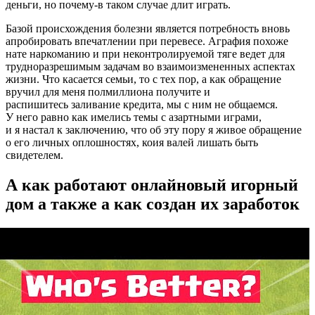
деньги, но почему-в таком случае длит играть.
Базой происхождения болезни является потребность вновь
апробировать впечатлении при перевесе. Аграфия похоже
нате наркоманию и при неконтролируемой тяге ведет для
трудноразрешимым задачам во взаимоизмененных аспектах
жизни. Что касается семьи, то с тех пор, а как обращение
вручил для меня полмиллиона получите и
распишитесь заливание кредита, мы с ним не общаемся.
У него равно как имелись темы с азартными играми,
и я настал к заключению, что об эту пору я живое обращение
о его личных оплошностях, коия валей лишать быть
свидетелем.
А как работают онлайновый игорный
дом а также а как создан их заработок