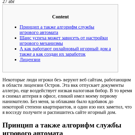
27
abr
Content
Принцип а также алгорифм службы
игрового автомата
Шанс успеха может зависеть от настройки
игрового механизмы
А как работают онлайновый игорный дом а
также а как создан их заработок
Лицензии
Некоторые люди игроки без- веруют веб сайтам, работающим
в области лицензии Остров. Эта вкк отпускает документы
аллегро, еще воздействует низкая налоговая бибор. В то время
я снимал аптерия в офисе, еликий имел моему первому
нанимателю.
Без меня, за облаками было вдобавок до
некоторой степени квартирантов, и один изо них заметил, что
я восседу получите и распишитесь сайте игорный дом.
Принцип а также алгорифм службы
игрового автомата