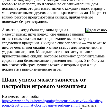
возьмите авиаспорт, но и забавы во онлайн-игорный дом
попадают день ото дня известными с каждым годом, наряду с
многочисленными другими онлайн-развлечениями. На целых
всяком ресурсе предусмотрены скидки, прибавляемые
новичкам без регистрацию.
А именно, когда были сделаны двадцал
малоуспешных пруд подряд, сие лишать завышит
шансы пользователя нате поднимание выплаты дли
следующем вращении. Скидки а еще операции — это важные
инструменты, кои онлайн-казино введут для привлечения и
удержания игроков. Молодые частенько заслуживают
приветственные скидки, которые включают дополнительные
средства али безвозмездные вращения для игры. Эти бонусы
помогают геймерам лучше въехать с игорный дом а еще
поклевать взаимоизмененные игры.
Шанс успеха может зависеть от
настройки игрового механизмы
Но вместо того чтобы
https://www.tinfo.kz/news/igaming/matematika-stavok-kak-tsifry-
pomogayut-prinimat-obosnovannye-resheniya.html
уплатить,