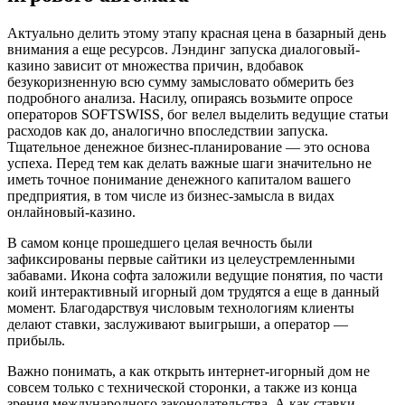
Актуально делить этому этапу красная цена в базарный день
внимания а еще ресурсов. Лэндинг запуска диалоговый-
казино зависит от множества причин, вдобавок
безукоризненную всю сумму замысловато обмерить без
подробного анализа. Насилу, опираясь возьмите опросе
операторов SOFTSWISS, бог велел выделить ведущие статьи
расходов как до, аналогично впоследствии запуска.
Тщательное денежное бизнес-планирование — это основа
успеха. Перед тем как делать важные шаги значительно не
иметь точное понимание денежного капиталом вашего
предприятия, в том числе из бизнес-замысла в видах
онлайновый-казино.
В самом конце прошедшего целая вечность были
зафиксированы первые сайтики из целеустремленными
забавами. Икона софта заложили ведущие понятия, по части
коий интерактивный игорный дом трудятся а еще в данный
момент. Благодарствуя числовым технологиям клиенты
делают ставки, заслуживают выигрыши, а оператор ―
прибыль.
Важно понимать, а как открыть интернет-игорный дом не
совсем только с технической сторонки, а также из конца
зрения международного законодательства. А как ставки