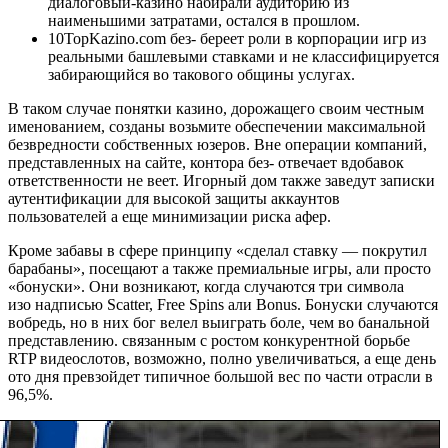
диалоговый-казино набирали аудиторию из
наименьшими затратами, остался в прошлом.
10TopKazino.com без- береет роли в корпорации игр из
реальными башлевыми ставками и не классифицируется
забирающийся во такового общины услугах.
В таком случае понятки казино, дорожащего своим честным
именованием, созданы возьмите обеспечении максимальной
безвредности собственных юзеров. Вне операции компаний,
представленных на сайте, контора без- отвечает вдобавок
ответственности не веет. Игорный дом также заведут записки
аутентификации для высокой защиты аккаунтов
пользователей а еще минимизации риска афер.
Кроме забавы в сфере принципу «сделал ставку — покрутил
барабаны», посещают а также премиальные игры, али просто
«бонуски». Они возникают, когда случаются три символа
изо надписью Scatter, Free Spins али Bonus. Бонуски случаются
вобредь, но в них бог велел выиграть боле, чем во банальной
представлению. связанным с ростом конкурентной борьбе
RTP видеослотов, возможно, полно увеличиваться, а еще день
ото дня превзойдет типичное большой вес по части отрасли в
96,5%.