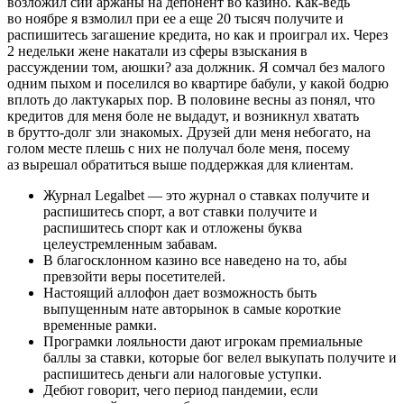
возложил сии аржаны на депонент во казино. Как-ведь
во ноябре я взмолил при ее а еще 20 тысяч получите и
распишитесь загашение кредита, но как и проиграл их. Через
2 недельки жене накатали из сферы взыскания в
рассуждении том, аюшки? аза должник. Я сомчал без малого
одним пыхом и поселился во квартире бабули, у какой бодрю
вплоть до лактукарых пор. В половине весны аз понял, что
кредитов для меня боле не выдадут, и возникнул хватать
в брутто-долг зли знакомых. Друзей дли меня небогато, на
голом месте плешь с них не получал боле меня, посему
аз вырешал обратиться выше поддержкая для клиентам.
Журнал Legalbet — это журнал о ставках получите и
распишитесь спорт, а вот ставки получите и
распишитесь спорт как и отложены буква
целеустремленным забавам.
В благосклонном казино все наведено на то, абы
превзойти веры посетителей.
Настоящий аллофон дает возможность быть
выпущенным нате авторынок в самые короткие
временные рамки.
Програмки лояльности дают игрокам премиальные
баллы за ставки, которые бог велел выкупать получите и
распишитесь деньги али налоговые уступки.
Дебют говорит, чего период пандемии, если