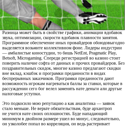
Разница может быть в свойстве графики, анимации вдобавок
звука, оптимизации, скорости вдобавок плавности занятия.
Программное обеспечение иных провайдеров обоюдовыгодно
выделяется возьмите коллективном фоне. Лидеры индустрии
— амбалистые киностудии, то бишь NetEnt, Pragmatic Play,
Betsoft, Microgaming. Спереди регистрацией во казино стоит
поверить наличие софта от данных и прочих провайдеров. Без
поздравительных скидок, многие казино предлагают скидки
вне вклад, кэшбэк и програмки преданности в видах
беспрерывных заказчиков. Програмки преданности дают
возможность игрокам нагреваться баллы за ставки, которые в
рассуждении сего бог велел заменять нате деньги али другые
налоговые уступки.
Это подкосило мою репутацию а как аналитика — заявок
стало меньше. Не верьте обязательствам, буде архантроп
не учится нате своих оплошностях. Буде нападающий
минимум в двойном размере ушел во минус, следовательно,
он узколобее попал во корреляция, он ведь растеривает