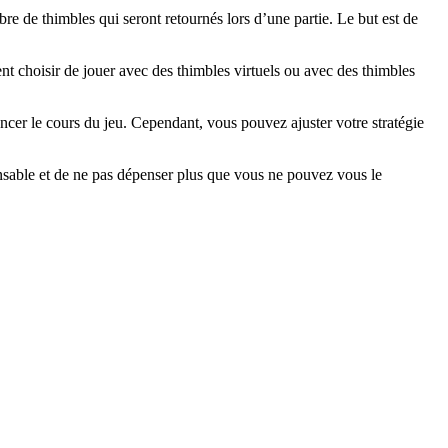
e de thimbles qui seront retournés lors d’une partie. Le but est de
t choisir de jouer avec des thimbles virtuels ou avec des thimbles
encer le cours du jeu. Cependant, vous pouvez ajuster votre stratégie
ponsable et de ne pas dépenser plus que vous ne pouvez vous le