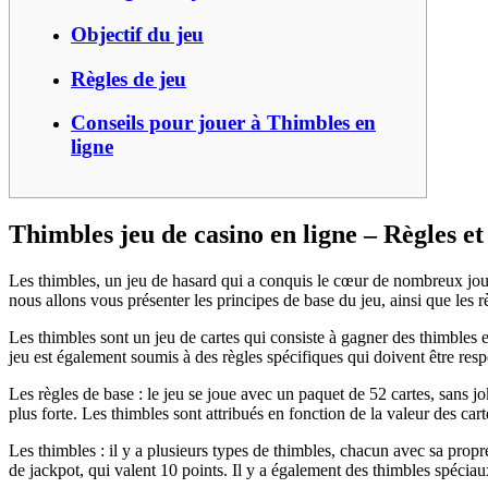
Objectif du jeu
Règles de jeu
Conseils pour jouer à Thimbles en
ligne
Thimbles jeu de casino en ligne – Règles e
Les thimbles, un jeu de hasard qui a conquis le cœur de nombreux joue
nous allons vous présenter les principes de base du jeu, ainsi que les rè
Les thimbles sont un jeu de cartes qui consiste à gagner des thimbles e
jeu est également soumis à des règles spécifiques qui doivent être resp
Les règles de base : le jeu se joue avec un paquet de 52 cartes, sans jok
plus forte. Les thimbles sont attribués en fonction de la valeur des cart
Les thimbles : il y a plusieurs types de thimbles, chacun avec sa propre
de jackpot, qui valent 10 points. Il y a également des thimbles spécia