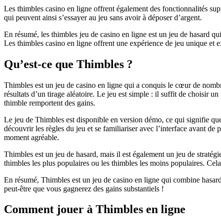
Les thimbles casino en ligne offrent également des fonctionnalités s
qui peuvent ainsi s’essayer au jeu sans avoir à déposer d’argent.
En résumé, les thimbles jeu de casino en ligne est un jeu de hasard qu
Les thimbles casino en ligne offrent une expérience de jeu unique et 
Qu’est-ce que Thimbles ?
Thimbles est un jeu de casino en ligne qui a conquis le cœur de nombre
résultats d’un tirage aléatoire. Le jeu est simple : il suffit de choisir u
thimble remportent des gains.
Le jeu de Thimbles est disponible en version démo, ce qui signifie qu
découvrir les règles du jeu et se familiariser avec l’interface avant d
moment agréable.
Thimbles est un jeu de hasard, mais il est également un jeu de stratég
thimbles les plus populaires ou les thimbles les moins populaires. Cela
En résumé, Thimbles est un jeu de casino en ligne qui combine hasard et
peut-être que vous gagnerez des gains substantiels !
Comment jouer à Thimbles en ligne