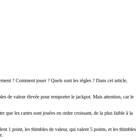
ement ? Comment jouer ? Quels sont les règles ? Dans cet article,
les de valeur élevée pour remporter le jackpot. Mais attention, car le
er que les cartes sont jouées en ordre croissant, de la plus faible à la
ent 1 point, les thimbles de valeur, qui valent 5 points, et les thimbles
e.