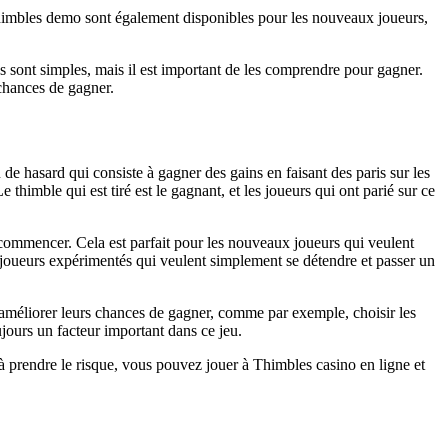
thimbles demo sont également disponibles pour les nouveaux joueurs,
es sont simples, mais il est important de les comprendre pour gagner.
chances de gagner.
e hasard qui consiste à gagner des gains en faisant des paris sur les
Le thimble qui est tiré est le gagnant, et les joueurs qui ont parié sur ce
 commencer. Cela est parfait pour les nouveaux joueurs qui veulent
es joueurs expérimentés qui veulent simplement se détendre et passer un
r améliorer leurs chances de gagner, comme par exemple, choisir les
ujours un facteur important dans ce jeu.
 à prendre le risque, vous pouvez jouer à Thimbles casino en ligne et