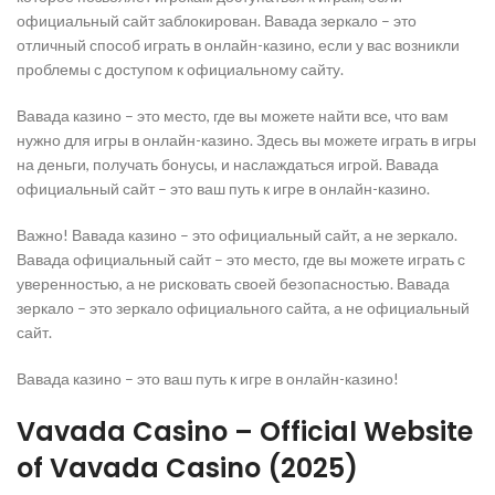
официальный сайт заблокирован. Вавада зеркало – это
отличный способ играть в онлайн-казино, если у вас возникли
проблемы с доступом к официальному сайту.
Вавада казино – это место, где вы можете найти все, что вам
нужно для игры в онлайн-казино. Здесь вы можете играть в игры
на деньги, получать бонусы, и наслаждаться игрой. Вавада
официальный сайт – это ваш путь к игре в онлайн-казино.
Важно! Вавада казино – это официальный сайт, а не зеркало.
Вавада официальный сайт – это место, где вы можете играть с
уверенностью, а не рисковать своей безопасностью. Вавада
зеркало – это зеркало официального сайта, а не официальный
сайт.
Вавада казино – это ваш путь к игре в онлайн-казино!
Vavada Casino – Official Website
of Vavada Casino (2025)