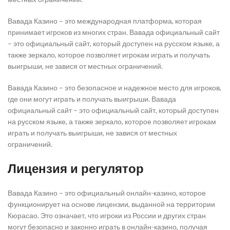
Вавада Казино – это международная платформа, которая
принимает игроков из многих стран. Вавада официальный сайт
– это официальный сайт, который доступен на русском языке, а
также зеркало, которое позволяет игрокам играть и получать
выигрыши, не завися от местных ограничений.
Вавада Казино – это безопасное и надежное место для игроков,
где они могут играть и получать выигрыши. Вавада
официальный сайт – это официальный сайт, который доступен
на русском языке, а также зеркало, которое позволяет игрокам
играть и получать выигрыши, не завися от местных
ограничений.
Лицензия и регулятор
Вавада Казино – это официальный онлайн-казино, которое
функционирует на основе лицензии, выданной на территории
Кюрасао. Это означает, что игроки из России и других стран
могут безопасно и законно играть в онлайн-казино, получая