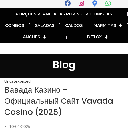
PORÇÕES PLANEJADAS POR NUTRICIONISTAS​
COMBOS
SALADAS
CALDOS
MARMITAS
LANCHES
DETOX
Blog
Uncategorized
Вавада Казино –
Официальный Сайт Vavada
Casino (2025)
10/04/2025