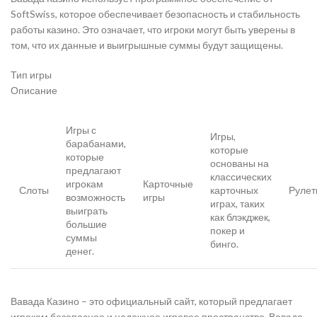
SoftSwiss, которое обеспечивает безопасность и стабильность
работы казино. Это означает, что игроки могут быть уверены в
том, что их данные и выигрышные суммы будут защищены.
Тип игры
Описание
Игры с
Игры,
барабанами,
которые
которые
основаны на
предлагают
классических
игрокам
Карточные
Слоты
карточных
Рулет
возможность
игры
играх, таких
выиграть
как блэкджек,
большие
покер и
суммы
бинго.
денег.
Вавада Казино – это официальный сайт, который предлагает
игрокам безопасное и надежное игровое пространство. Вавада