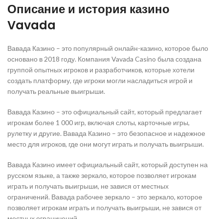
Описание и история казино
Vavada
Вавада Казино – это популярный онлайн-казино, которое было
основано в 2018 году. Компания Vavada Casino была создана
группой опытных игроков и разработчиков, которые хотели
создать платформу, где игроки могли насладиться игрой и
получать реальные выигрыши.
Вавада Казино – это официальный сайт, который предлагает
игрокам более 1 000 игр, включая слоты, карточные игры,
рулетку и другие. Вавада Казино – это безопасное и надежное
место для игроков, где они могут играть и получать выигрыши.
Вавада Казино имеет официальный сайт, который доступен на
русском языке, а также зеркало, которое позволяет игрокам
играть и получать выигрыши, не завися от местных
ограничений. Вавада рабочее зеркало – это зеркало, которое
позволяет игрокам играть и получать выигрыши, не завися от
местных ограничений.