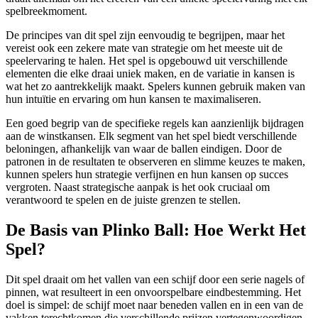
spelbreekmoment.
De principes van dit spel zijn eenvoudig te begrijpen, maar het
vereist ook een zekere mate van strategie om het meeste uit de
speelervaring te halen. Het spel is opgebouwd uit verschillende
elementen die elke draai uniek maken, en de variatie in kansen is
wat het zo aantrekkelijk maakt. Spelers kunnen gebruik maken van
hun intuïtie en ervaring om hun kansen te maximaliseren.
Een goed begrip van de specifieke regels kan aanzienlijk bijdragen
aan de winstkansen. Elk segment van het spel biedt verschillende
beloningen, afhankelijk van waar de ballen eindigen. Door de
patronen in de resultaten te observeren en slimme keuzes te maken,
kunnen spelers hun strategie verfijnen en hun kansen op succes
vergroten. Naast strategische aanpak is het ook cruciaal om
verantwoord te spelen en de juiste grenzen te stellen.
De Basis van Plinko Ball: Hoe Werkt Het
Spel?
Dit spel draait om het vallen van een schijf door een serie nagels of
pinnen, wat resulteert in een onvoorspelbare eindbestemming. Het
doel is simpel: de schijf moet naar beneden vallen en in een van de
vakken terechtkomen die verschillende prijzen vertegenwoordigen.