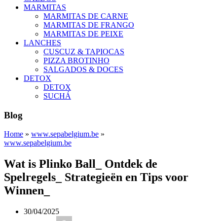
MARMITAS
MARMITAS DE CARNE
MARMITAS DE FRANGO
MARMITAS DE PEIXE
LANCHES
CUSCUZ & TAPIOCAS
PIZZA BROTINHO
SALGADOS & DOCES
DETOX
DETOX
SUCHÁ
Blog
Home
»
www.sepabelgium.be
»
www.sepabelgium.be
Wat is Plinko Ball_ Ontdek de
Spelregels_ Strategieën en Tips voor
Winnen_
30/04/2025