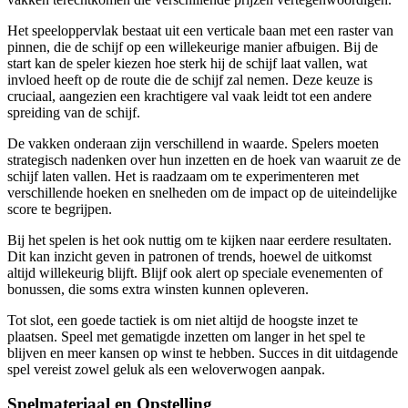
Het speeloppervlak bestaat uit een verticale baan met een raster van
pinnen, die de schijf op een willekeurige manier afbuigen. Bij de
start kan de speler kiezen hoe sterk hij de schijf laat vallen, wat
invloed heeft op de route die de schijf zal nemen. Deze keuze is
cruciaal, aangezien een krachtigere val vaak leidt tot een andere
spreiding van de schijf.
De vakken onderaan zijn verschillend in waarde. Spelers moeten
strategisch nadenken over hun inzetten en de hoek van waaruit ze de
schijf laten vallen. Het is raadzaam om te experimenteren met
verschillende hoeken en snelheden om de impact op de uiteindelijke
score te begrijpen.
Bij het spelen is het ook nuttig om te kijken naar eerdere resultaten.
Dit kan inzicht geven in patronen of trends, hoewel de uitkomst
altijd willekeurig blijft. Blijf ook alert op speciale evenementen of
bonussen, die soms extra winsten kunnen opleveren.
Tot slot, een goede tactiek is om niet altijd de hoogste inzet te
plaatsen. Speel met gematigde inzetten om langer in het spel te
blijven en meer kansen op winst te hebben. Succes in dit uitdagende
spel vereist zowel geluk als een weloverwogen aanpak.
Spelmateriaal en Opstelling