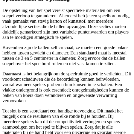
De opstelling van het spel vereist specifieke materialen om een
soepel verloop te garanderen. Allereerst heb je een speelbord nodig,
vaak gemaakt van stevig karton of kunststof, met meerdere
afzonderlijke secties die de ballen opvangen. Deze secties moeten
duidelijk gemarkeerd zijn met variabele puntenwaarden om players
aan te moedigen strategisch te spelen.
Bovendien zijn de ballen zelf cruciaal; ze moeten een goede balans
hebben tussen gewicht en diameter. Een standaard maat is meestal
tussen de 3 en 5 centimeter in diameter. Zorg ervoor dat de ballen
soepel over het speelbord rollen en niet vast komen te zitten.
Daarnaast is het belangrijk om de speelruimte goed te verlichten. Dit
voorkomt schaduwen die de beoordeling kunnen beïnvloeden,
vooral wanneer spelers proberen hun kansen in te schatten. Een
vlakke ondergrond is ook essentieel; onregelmatigheden kunnen de
ballen van koers doen veranderen en ongewenste verwarring
veroorzaken.
Tot slot is een scorekaart een handige toevoeging. Dit maakt het
mogelijk om de resultaten van elke ronde bij te houden. Bij
meerdere spelers kan dit de competitiviteit verhogen en spelers
aanmoedigen om het spel te blijven spelen. Zorg dat je alle
materialen bij de hand hebt voor een plezierige en georganiseerde