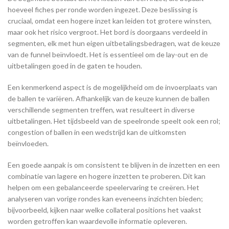
hoeveel fiches per ronde worden ingezet. Deze beslissing is
cruciaal, omdat een hogere inzet kan leiden tot grotere winsten,
maar ook het risico vergroot. Het bord is doorgaans verdeeld in
segmenten, elk met hun eigen uitbetalingsbedragen, wat de keuze
van de funnel beïnvloedt. Het is essentieel om de lay-out en de
uitbetalingen goed in de gaten te houden.
Een kenmerkend aspect is de mogelijkheid om de invoerplaats van
de ballen te variëren. Afhankelijk van de keuze kunnen de ballen
verschillende segmenten treffen, wat resulteert in diverse
uitbetalingen. Het tijdsbeeld van de speelronde speelt ook een rol;
congestion of ballen in een wedstrijd kan de uitkomsten
beïnvloeden.
Een goede aanpak is om consistent te blijven in de inzetten en een
combinatie van lagere en hogere inzetten te proberen. Dit kan
helpen om een gebalanceerde speelervaring te creëren. Het
analyseren van vorige rondes kan eveneens inzichten bieden;
bijvoorbeeld, kijken naar welke collateral positions het vaakst
worden getroffen kan waardevolle informatie opleveren.