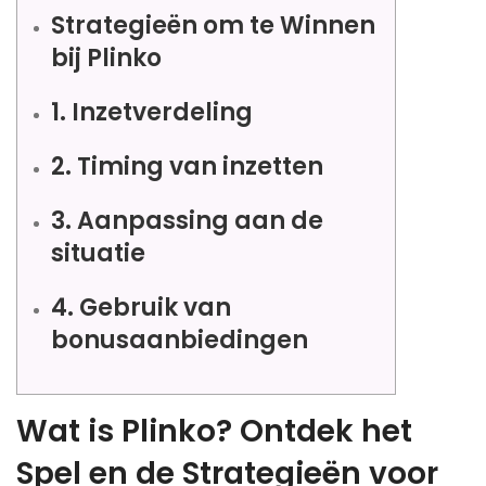
Strategieën om te Winnen
bij Plinko
1. Inzetverdeling
2. Timing van inzetten
3. Aanpassing aan de
situatie
4. Gebruik van
bonusaanbiedingen
Wat is Plinko? Ontdek het
Spel en de Strategieën voor