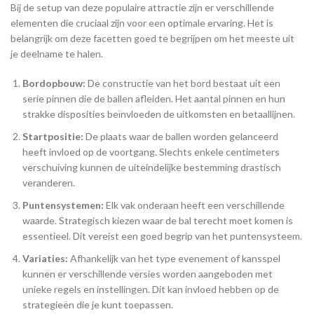
Bij de setup van deze populaire attractie zijn er verschillende
elementen die cruciaal zijn voor een optimale ervaring. Het is
belangrijk om deze facetten goed te begrijpen om het meeste uit
je deelname te halen.
Bordopbouw:
De constructie van het bord bestaat uit een
serie pinnen die de ballen afleiden. Het aantal pinnen en hun
strakke disposities beïnvloeden de uitkomsten en betaallijnen.
Startpositie:
De plaats waar de ballen worden gelanceerd
heeft invloed op de voortgang. Slechts enkele centimeters
verschuiving kunnen de uiteindelijke bestemming drastisch
veranderen.
Puntensystemen:
Elk vak onderaan heeft een verschillende
waarde. Strategisch kiezen waar de bal terecht moet komen is
essentieel. Dit vereist een goed begrip van het puntensysteem.
Variaties:
Afhankelijk van het type evenement of kansspel
kunnen er verschillende versies worden aangeboden met
unieke regels en instellingen. Dit kan invloed hebben op de
strategieën die je kunt toepassen.