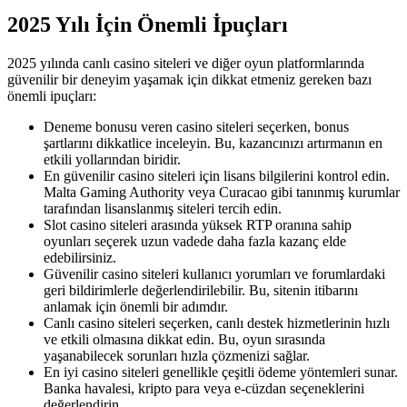
2025 Yılı İçin Önemli İpuçları
2025 yılında canlı casino siteleri ve diğer oyun platformlarında
güvenilir bir deneyim yaşamak için dikkat etmeniz gereken bazı
önemli ipuçları:
Deneme bonusu veren casino siteleri seçerken, bonus
şartlarını dikkatlice inceleyin. Bu, kazancınızı artırmanın en
etkili yollarından biridir.
En güvenilir casino siteleri için lisans bilgilerini kontrol edin.
Malta Gaming Authority veya Curacao gibi tanınmış kurumlar
tarafından lisanslanmış siteleri tercih edin.
Slot casino siteleri arasında yüksek RTP oranına sahip
oyunları seçerek uzun vadede daha fazla kazanç elde
edebilirsiniz.
Güvenilir casino siteleri kullanıcı yorumları ve forumlardaki
geri bildirimlerle değerlendirilebilir. Bu, sitenin itibarını
anlamak için önemli bir adımdır.
Canlı casino siteleri seçerken, canlı destek hizmetlerinin hızlı
ve etkili olmasına dikkat edin. Bu, oyun sırasında
yaşanabilecek sorunları hızla çözmenizi sağlar.
En iyi casino siteleri genellikle çeşitli ödeme yöntemleri sunar.
Banka havalesi, kripto para veya e-cüzdan seçeneklerini
değerlendirin.