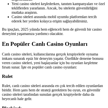
Yeni casino siteleri keşfederken, tanıtım kampanyaları ve özel
tekliflerden yararlanın. Ancak, bu sitelerin güvenilirliğini
mutlaka araştırın.
Casino siteleri arasında mobil uyumlu platformları tercih
ederek her yerden kolayca erişim sağlayabilirsiniz.
Bu ipuçları, 2025 yılında hem eğlenceli hem de güvenli bir casino
deneyimi yaşamanıza yardımcı olacaktır.
En Popüler Canlı Casino Oyunları
Canlı casino siteleri, kullanıcılarına gerçek krupiyelerle oynama
imkanı sunarak eşsiz bir deneyim yaşatır. Özellikle deneme bonusu
veren casino siteleri, yeni başlayanlar için bu oyunları keşfetme
fırsatı sunar. İşte en popüler canlı casino oyunları:
Rulet
Rulet, canlı casino siteleri arasında en çok tercih edilen oyunlardan
biridir. Hem şans hem de strateji gerektiren bu oyun, en güvenilir
casino siteleri tarafından sunulan gerçek krupiyelerle daha da
heyecanlı hale gelir.