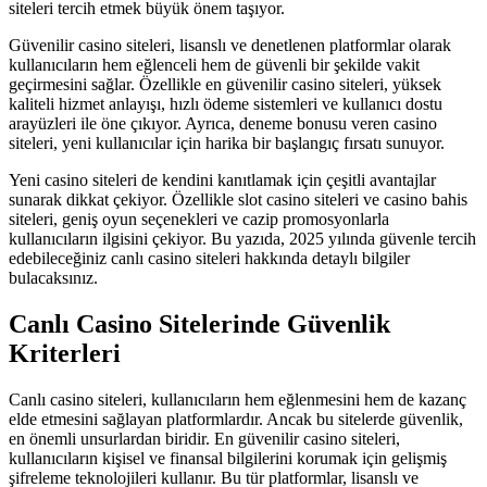
siteleri tercih etmek büyük önem taşıyor.
Güvenilir casino siteleri, lisanslı ve denetlenen platformlar olarak
kullanıcıların hem eğlenceli hem de güvenli bir şekilde vakit
geçirmesini sağlar. Özellikle en güvenilir casino siteleri, yüksek
kaliteli hizmet anlayışı, hızlı ödeme sistemleri ve kullanıcı dostu
arayüzleri ile öne çıkıyor. Ayrıca, deneme bonusu veren casino
siteleri, yeni kullanıcılar için harika bir başlangıç fırsatı sunuyor.
Yeni casino siteleri de kendini kanıtlamak için çeşitli avantajlar
sunarak dikkat çekiyor. Özellikle slot casino siteleri ve casino bahis
siteleri, geniş oyun seçenekleri ve cazip promosyonlarla
kullanıcıların ilgisini çekiyor. Bu yazıda, 2025 yılında güvenle tercih
edebileceğiniz canlı casino siteleri hakkında detaylı bilgiler
bulacaksınız.
Canlı Casino Sitelerinde Güvenlik
Kriterleri
Canlı casino siteleri, kullanıcıların hem eğlenmesini hem de kazanç
elde etmesini sağlayan platformlardır. Ancak bu sitelerde güvenlik,
en önemli unsurlardan biridir. En güvenilir casino siteleri,
kullanıcıların kişisel ve finansal bilgilerini korumak için gelişmiş
şifreleme teknolojileri kullanır. Bu tür platformlar, lisanslı ve