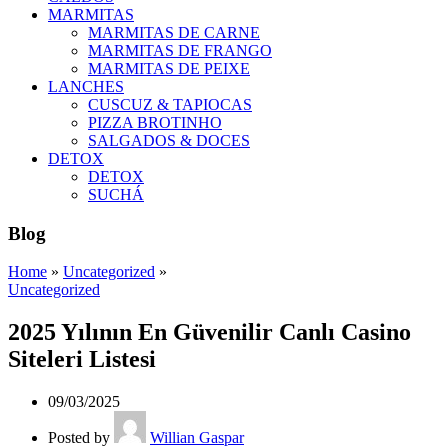
MARMITAS
MARMITAS DE CARNE
MARMITAS DE FRANGO
MARMITAS DE PEIXE
LANCHES
CUSCUZ & TAPIOCAS
PIZZA BROTINHO
SALGADOS & DOCES
DETOX
DETOX
SUCHÁ
Blog
Home
»
Uncategorized
»
Uncategorized
2025 Yılının En Güvenilir Canlı Casino
Siteleri Listesi
09/03/2025
Posted by
Willian Gaspar