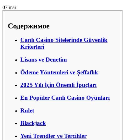
07
mar
Содержимое
Canlı Casino Sitelerinde Güvenlik
Kriterleri
Lisans ve Denetim
Ödeme Yöntemleri ve Şeffaflık
2025 Yılı İçin Önemli İpuçları
En Popüler Canlı Casino Oyunları
Rulet
Blackjack
Yeni Trendler ve Tercihler