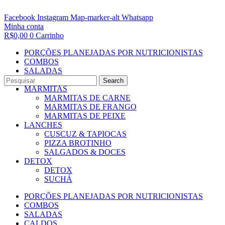
Facebook
Instagram
Map-marker-alt
Whatsapp
Minha conta
R$
0,00
0
Carrinho
PORÇÕES PLANEJADAS POR NUTRICIONISTAS​
COMBOS
SALADAS
CALDOS
Search
MARMITAS
MARMITAS DE CARNE
MARMITAS DE FRANGO
MARMITAS DE PEIXE
LANCHES
CUSCUZ & TAPIOCAS
PIZZA BROTINHO
SALGADOS & DOCES
DETOX
DETOX
SUCHÁ
PORÇÕES PLANEJADAS POR NUTRICIONISTAS​
COMBOS
SALADAS
CALDOS