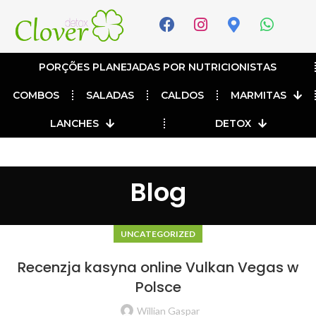
PORÇÕES PLANEJADAS POR NUTRICIONISTAS​
COMBOS
SALADAS
CALDOS
MARMITAS
LANCHES
DETOX
Blog
UNCATEGORIZED
Recenzja kasyna online Vulkan Vegas w
Polsce
Willian Gaspar