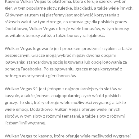
Kasyno Vulkan Vegas to platforma, która oferuje szeroki wybór
gier, w tym popularne sloty, ruletke, blackjacki, a także wiele innych.
Głównym atutem tej platformy jest możliwość korzystania z
różnych walut, w tym złotego, co ułatwia grę dla polskich graczy.
Dodatkowo, Vulkan Vegas oferuje wiele bonusów, w tym bonusy
powitalne, bonusy załóż, a także bonusy za lojalność.
Wulkan Vegas logowanie jest procesem prostym i szybkim, a także
bezpiecznym. Gracze mogą wybrać między dwoma opcjami
logowania: standardową opcję logowania lub opcję logowania za
pomocą Facebooka. Po zalogowaniu, gracze mogą korzystać z
pełnego asortymentu gier i bonusów.
Wulkan Vegas 91 jest jednym z najpopularniejszych slotów w
kasynie, a także jednym z najpopularniejszych wśród polskich
graczy. To slot, który oferuje wiele możliwości wygranej, a także
wiele emocji. Dodatkowo, Vulkan Vegas oferuje wiele innych
slotów, w tym sloty z różnymi tematami, a także sloty z różnymi
liczbami linii wygranej.
Wulkan Vegas to kasyno, które oferuje wiele możliwości wygranej,