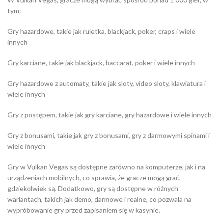
tym:
Gry hazardowe, takie jak ruletka, blackjack, poker, craps i wiele
innych
Gry karciane, takie jak blackjack, baccarat, poker i wiele innych
Gry hazardowe z automaty, takie jak sloty, video sloty, klawiatura i
wiele innych
Gry z postępem, takie jak gry karciane, gry hazardowe i wiele innych
Gry z bonusami, takie jak gry z bonusami, gry z darmowymi spinami i
wiele innych
Gry w Vulkan Vegas są dostępne zarówno na komputerze, jak i na
urządzeniach mobilnych, co sprawia, że gracze mogą grać,
gdziekolwiek są. Dodatkowo, gry są dostępne w różnych
wariantach, takich jak demo, darmowe i realne, co pozwala na
wypróbowanie gry przed zapisaniem się w kasynie.