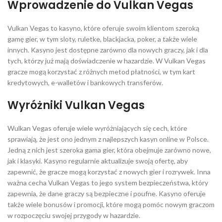
Wprowadzenie do Vulkan Vegas
Vulkan Vegas to kasyno, które oferuje swoim klientom szeroką
gamę gier, w tym sloty, ruletke, blackjacka, poker, a także wiele
innych. Kasyno jest dostępne zarówno dla nowych graczy, jak i dla
tych, którzy już mają doświadczenie w hazardzie. W Vulkan Vegas
gracze mogą korzystać z różnych metod płatności, w tym kart
kredytowych, e-walletów i bankowych transferów.
Wyróżniki Vulkan Vegas
Wulkan Vegas oferuje wiele wyróżniających się cech, które
sprawiają, że jest ono jednym z najlepszych kasyn online w Polsce.
Jedną z nich jest szeroka gama gier, która obejmuje zarówno nowe,
jak i klasyki. Kasyno regularnie aktualizuje swoją ofertę, aby
zapewnić, że gracze mogą korzystać z nowych gier i rozrywek. Inna
ważna cecha Vulkan Vegas to jego system bezpieczeństwa, który
zapewnia, że dane graczy są bezpieczne i poufne. Kasyno oferuje
także wiele bonusów i promocji, które mogą pomóc nowym graczom
w rozpoczęciu swojej przygody w hazardzie.