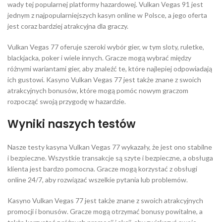
wady tej popularnej platformy hazardowej. Vulkan Vegas 91 jest
jednym z najpopularniejszych kasyn online w Polsce, a jego oferta
jest coraz bardziej atrakcyjna dla graczy.
Vulkan Vegas 77 oferuje szeroki wybór gier, w tym sloty, ruletke,
blackjacka, poker i wiele innych. Gracze mogą wybrać między
różnymi wariantami gier, aby znaleźć te, które najlepiej odpowiadają
ich gustowi. Kasyno Vulkan Vegas 77 jest także znane z swoich
atrakcyjnych bonusów, które mogą pomóc nowym graczom
rozpocząć swoją przygodę w hazardzie.
Wyniki naszych testów
Nasze testy kasyna Vulkan Vegas 77 wykazały, że jest ono stabilne
i bezpieczne. Wszystkie transakcje są szyte i bezpieczne, a obsługa
klienta jest bardzo pomocna. Gracze mogą korzystać z obsługi
online 24/7, aby rozwiązać wszelkie pytania lub problemów.
Kasyno Vulkan Vegas 77 jest także znane z swoich atrakcyjnych
promocji i bonusów. Gracze mogą otrzymać bonusy powitalne, a