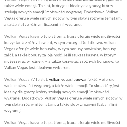
także wiele emocji. To slot, który jest idealny dla graczy, którzy
szukają nowych emocji i możliwości wygranej. Dodatkowo, Vulkan
Vegas oferuje wiele innych slotów, w tym sloty z różnymi tematami,
a także sloty z różnymi liczbami linii wygranej.
Wulkan Vegas kasyno to platforma, która oferuje wiele możliwości
korzystania z różnych walut, w tym złotego. Dodatkowo, Vulkan
Vegas oferuje wiele bonusów, w tym bonusy powitalne, bonusy
załóż, a także bonusy za lojalność. Jeśli szukasz kasyna, w którym
możesz grać w różne gry, a także korzystać z różnych bonusów, to
Vulkan Vegas jest idealnym wyborem.
Wulkan Vegas 77 to slot,
vulkan vegas logowanie
który oferuje
wiele możliwości wygranej, a także wiele emocji. To slot, który jest
idealny dla graczy, którzy szukają nowych emocji i możliwości
wygranej. Dodatkowo, Vulkan Vegas oferuje wiele innych slotów, w
tym sloty z różnymi tematami, a także sloty z różnymi liczbami linii
wygranej.
Wulkan Vegas kasyno to platforma, która oferuje wiele możliwości