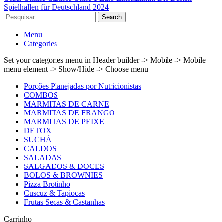
Spielhallen für Deutschland 2024
Search
Menu
Categories
Set your categories menu in Header builder -> Mobile -> Mobile
menu element -> Show/Hide -> Choose menu
Porções Planejadas por Nutricionistas
COMBOS
MARMITAS DE CARNE
MARMITAS DE FRANGO
MARMITAS DE PEIXE
DETOX
SUCHÁ
CALDOS
SALADAS
SALGADOS & DOCES
BOLOS & BROWNIES
Pizza Brotinho
Cuscuz & Tapiocas
Frutas Secas & Castanhas
Carrinho