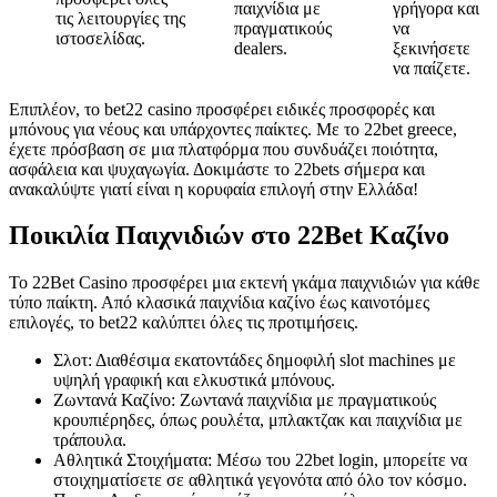
παιχνίδια με
γρήγορα και
τις λειτουργίες της
πραγματικούς
να
ιστοσελίδας.
dealers.
ξεκινήσετε
να παίζετε.
Επιπλέον, το bet22 casino προσφέρει ειδικές προσφορές και
μπόνους για νέους και υπάρχοντες παίκτες. Με το 22bet greece,
έχετε πρόσβαση σε μια πλατφόρμα που συνδυάζει ποιότητα,
ασφάλεια και ψυχαγωγία. Δοκιμάστε το 22bets σήμερα και
ανακαλύψτε γιατί είναι η κορυφαία επιλογή στην Ελλάδα!
Ποικιλία Παιχνιδιών στο 22Bet Καζίνο
Το 22Bet Casino προσφέρει μια εκτενή γκάμα παιχνιδιών για κάθε
τύπο παίκτη. Από κλασικά παιχνίδια καζίνο έως καινοτόμες
επιλογές, το bet22 καλύπτει όλες τις προτιμήσεις.
Σλοτ: Διαθέσιμα εκατοντάδες δημοφιλή slot machines με
υψηλή γραφική και ελκυστικά μπόνους.
Ζωντανά Καζίνο: Ζωντανά παιχνίδια με πραγματικούς
κρουπιέρηδες, όπως ρουλέτα, μπλακτζακ και παιχνίδια με
τράπουλα.
Αθλητικά Στοιχήματα: Μέσω του 22bet login, μπορείτε να
στοιχηματίσετε σε αθλητικά γεγονότα από όλο τον κόσμο.