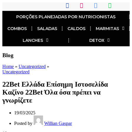
PORÇÕES PLANEJADAS POR NUTRICIONISTAS​
COMBOS
SALADAS
CALDOS
MARMITAS
LANCHES
DETOX
Blog
Home
»
Uncategorized
»
Uncategorized
22Bet Ελλάδα Επίσημη Ιστοσελίδα
Καζίνο 22Bet Όλα όσα πρέπει να
γνωρίζετε
19/03/2025
Posted by
Willian Gaspar