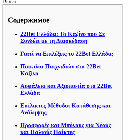
19
mar
Содержимое
22Bet Ελλάδα: Το Καζίνο που Σε
Συνδέει με τη Διασκέδαση
Γιατί να Επιλέξεις το 22Bet Ελλάδα;
Ποικιλία Παιχνιδιών στο 22Bet
Καζίνο
Ασφάλεια και Αξιοπιστία στο 22Bet
Ελλάδα
Ευέλικτες Μέθοδοι Κατάθεσης και
Ανάληψης
Προσφορές και Μπόνους για Νέους
και Παλιούς Παίκτες