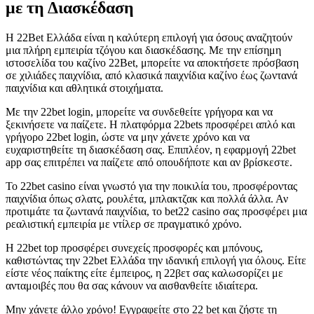
με τη Διασκέδαση
Η 22Bet Ελλάδα είναι η καλύτερη επιλογή για όσους αναζητούν
μια πλήρη εμπειρία τζόγου και διασκέδασης. Με την επίσημη
ιστοσελίδα του καζίνο 22Bet, μπορείτε να αποκτήσετε πρόσβαση
σε χιλιάδες παιχνίδια, από κλασικά παιχνίδια καζίνο έως ζωντανά
παιχνίδια και αθλητικά στοιχήματα.
Με την 22bet login, μπορείτε να συνδεθείτε γρήγορα και να
ξεκινήσετε να παίζετε. Η πλατφόρμα 22bets προσφέρει απλό και
γρήγορο 22bet login, ώστε να μην χάνετε χρόνο και να
ευχαριστηθείτε τη διασκέδαση σας. Επιπλέον, η εφαρμογή 22bet
app σας επιτρέπει να παίζετε από οπουδήποτε και αν βρίσκεστε.
Το 22bet casino είναι γνωστό για την ποικιλία του, προσφέροντας
παιχνίδια όπως σλατς, ρουλέτα, μπλακτζακ και πολλά άλλα. Αν
προτιμάτε τα ζωντανά παιχνίδια, το bet22 casino σας προσφέρει μια
ρεαλιστική εμπειρία με ντίλερ σε πραγματικό χρόνο.
Η 22bet top προσφέρει συνεχείς προσφορές και μπόνους,
καθιστώντας την 22bet Ελλάδα την ιδανική επιλογή για όλους. Είτε
είστε νέος παίκτης είτε έμπειρος, η 22βετ σας καλωσορίζει με
ανταμοιβές που θα σας κάνουν να αισθανθείτε ιδιαίτερα.
Μην χάνετε άλλο χρόνο! Εγγραφείτε στο 22 bet και ζήστε τη