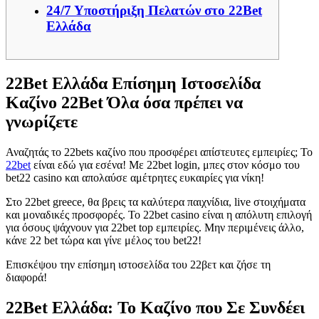
24/7 Υποστήριξη Πελατών στο 22Bet
Ελλάδα
22Bet Ελλάδα Επίσημη Ιστοσελίδα
Καζίνο 22Bet Όλα όσα πρέπει να
γνωρίζετε
Αναζητάς το 22bets καζίνο που προσφέρει απίστευτες εμπειρίες; Το
22bet
είναι εδώ για εσένα! Με 22bet login, μπες στον κόσμο του
bet22 casino και απολαύσε αμέτρητες ευκαιρίες για νίκη!
Στο 22bet greece, θα βρεις τα καλύτερα παιχνίδια, live στοιχήματα
και μοναδικές προσφορές. Το 22bet casino είναι η απόλυτη επιλογή
για όσους ψάχνουν για 22bet top εμπειρίες. Μην περιμένεις άλλο,
κάνε 22 bet τώρα και γίνε μέλος του bet22!
Επισκέψου την επίσημη ιστοσελίδα του 22βετ και ζήσε τη
διαφορά!
22Bet Ελλάδα: Το Καζίνο που Σε Συνδέει