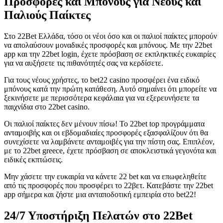
Προσφορές και Μπόνους για Νέους και
Παλιούς Παίκτες
Στο 22Bet Ελλάδα, τόσο οι νέοι όσο και οι παλιοί παίκτες μπορούν
να απολαύσουν μοναδικές προσφορές και μπόνους. Με την 22bet
app και την 22bet login, έχετε πρόσβαση σε εκπληκτικές ευκαιρίες
για να αυξήσετε τις πιθανότητές σας να κερδίσετε.
Για τους νέους χρήστες, το bet22 casino προσφέρει ένα ειδικό
μπόνους κατά την πρώτη κατάθεση. Αυτό σημαίνει ότι μπορείτε να
ξεκινήσετε με περισσότερα κεφάλαια για να εξερευνήσετε τα
παιχνίδια στο 22bet casino.
Οι παλιοί παίκτες δεν μένουν πίσω! Το 22bet top προγράμματα
ανταμοιβής και οι εβδομαδιαίες προσφορές εξασφαλίζουν ότι θα
συνεχίσετε να λαμβάνετε ανταμοιβές για την πίστη σας. Επιπλέον,
με το 22bet greece, έχετε πρόσβαση σε αποκλειστικά γεγονότα και
ειδικές εκπτώσεις.
Μην χάσετε την ευκαιρία να κάνετε 22 bet και να επωφεληθείτε
από τις προσφορές που προσφέρει το 22βετ. Κατεβάστε την 22bet
app σήμερα και ζήστε μια ανταποδοτική εμπειρία στο bet22!
24/7 Υποστήριξη Πελατών στο 22Bet