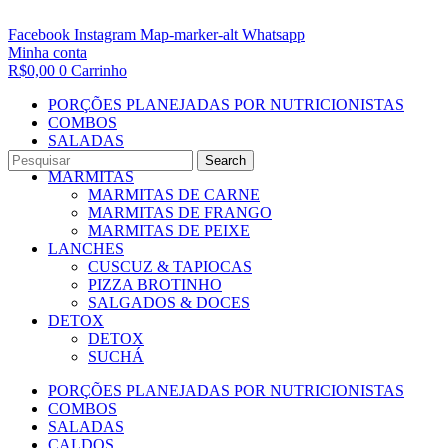
Facebook
Instagram
Map-marker-alt
Whatsapp
Minha conta
R$
0,00
0
Carrinho
PORÇÕES PLANEJADAS POR NUTRICIONISTAS​
COMBOS
SALADAS
CALDOS
Search
MARMITAS
MARMITAS DE CARNE
MARMITAS DE FRANGO
MARMITAS DE PEIXE
LANCHES
CUSCUZ & TAPIOCAS
PIZZA BROTINHO
SALGADOS & DOCES
DETOX
DETOX
SUCHÁ
PORÇÕES PLANEJADAS POR NUTRICIONISTAS​
COMBOS
SALADAS
CALDOS