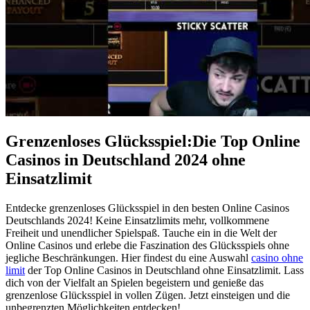
Grenzenloses Glücksspiel:Die Top Online
Casinos in Deutschland 2024 ohne
Einsatzlimit
Entdecke grenzenloses Glücksspiel in den besten Online Casinos
Deutschlands 2024! Keine Einsatzlimits mehr, vollkommene
Freiheit und unendlicher Spielspaß. Tauche ein in die Welt der
Online Casinos und erlebe die Faszination des Glücksspiels ohne
jegliche Beschränkungen. Hier findest du eine Auswahl
casino ohne
limit
der Top Online Casinos in Deutschland ohne Einsatzlimit. Lass
dich von der Vielfalt an Spielen begeistern und genieße das
grenzenlose Glücksspiel in vollen Zügen. Jetzt einsteigen und die
unbegrenzten Möglichkeiten entdecken!