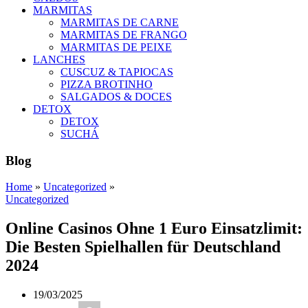
MARMITAS
MARMITAS DE CARNE
MARMITAS DE FRANGO
MARMITAS DE PEIXE
LANCHES
CUSCUZ & TAPIOCAS
PIZZA BROTINHO
SALGADOS & DOCES
DETOX
DETOX
SUCHÁ
Blog
Home
»
Uncategorized
»
Uncategorized
Online Casinos Ohne 1 Euro Einsatzlimit:
Die Besten Spielhallen für Deutschland
2024
19/03/2025