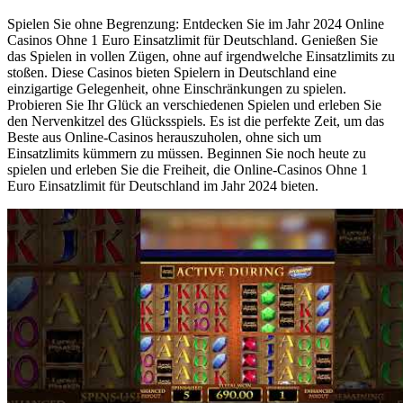
Spielen Sie ohne Begrenzung: Entdecken Sie im Jahr 2024 Online
Casinos Ohne 1 Euro Einsatzlimit für Deutschland. Genießen Sie
das Spielen in vollen Zügen, ohne auf irgendwelche Einsatzlimits zu
stoßen. Diese Casinos bieten Spielern in Deutschland eine
einzigartige Gelegenheit, ohne Einschränkungen zu spielen.
Probieren Sie Ihr Glück an verschiedenen Spielen und erleben Sie
den Nervenkitzel des Glücksspiels. Es ist die perfekte Zeit, um das
Beste aus Online-Casinos herauszuholen, ohne sich um
Einsatzlimits kümmern zu müssen. Beginnen Sie noch heute zu
spielen und erleben Sie die Freiheit, die Online-Casinos Ohne 1
Euro Einsatzlimit für Deutschland im Jahr 2024 bieten.