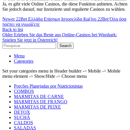
Ja, es gibt viele Online Casinos, die diese Funktion anbieten. Achten
Sie jedoch darauf, nur lizenzierte und regulierte Casinos zu wählen.
Newer
22Bet Ελλάδα Επίσημη Ιστοσελίδα Καζίνο 22Bet Όλα όσα
πρέπει να γνωρίζετε
Back to list
Older
Erleben Sie das Beste aus Online-Casinos bei Winshark:
Spielen Sie jetzt in Österreich!
Search
Menu
Categories
Set your categories menu in Header builder -> Mobile -> Mobile
menu element -> Show/Hide -> Choose menu
Porções Planejadas por Nutricionistas
COMBOS
MARMITAS DE CARNE
MARMITAS DE FRANGO
MARMITAS DE PEIXE
DETOX
SUCHÁ
CALDOS
SALADAS