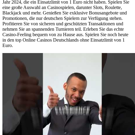
Jahr 2024, die ein Einsatzlimit von 1 Euro nicht haben. Spielen Sie
eine große Auswahl an Casinospielen, darunter Slots, Roulette,
Blackjack und mehr. Genießen Sie exklusive Bonusangebote und
Promotionen, die nur deutschen Spielern zur Verfügung stehen.
Profitieren Sie von sicheren und geschützten Transaktionen und
nehmen Sie an spannenden Turnieren teil. Erleben Sie das echte
Casino-Feeling bequem von zu Hause aus. Spielen Sie noch heute
in den top Online Casinos Deutschlands ohne Einsatzlimit von 1
Euro.