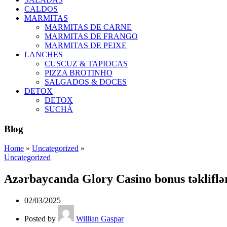
CALDOS
MARMITAS
MARMITAS DE CARNE
MARMITAS DE FRANGO
MARMITAS DE PEIXE
LANCHES
CUSCUZ & TAPIOCAS
PIZZA BROTINHO
SALGADOS & DOCES
DETOX
DETOX
SUCHÁ
Blog
Home
»
Uncategorized
»
Uncategorized
Azərbaycanda Glory Casino bonus təkliflər
02/03/2025
Posted by
Willian Gaspar