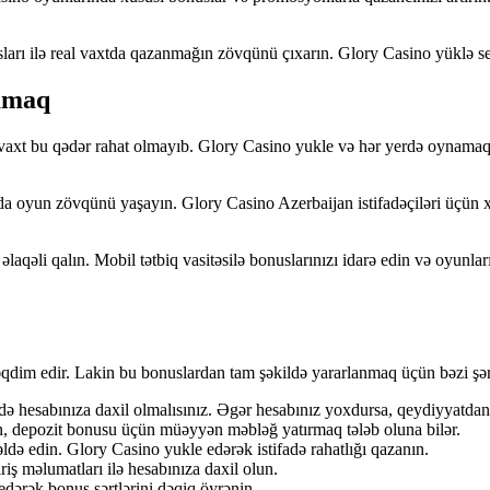
ları ilə real vaxtda qazanmağın zövqünü çıxarın. Glory Casino yüklə se
amaq
ç vaxt bu qədər rahat olmayıb. Glory Casino yukle və hər yerdə oynamaq
ında oyun zövqünü yaşayın. Glory Casino Azerbaijan istifadəçiləri üçün x
laqəli qalın. Mobil tətbiq vasitəsilə bonuslarınızı idarə edin və oyunlar
təqdim edir. Lakin bu bonuslardan tam şəkildə yararlanmaq üçün bəzi şər
ə hesabınıza daxil olmalısınız. Əgər hesabınız yoxdursa, qeydiyyatdan
n, depozit bonusu üçün müəyyən məbləğ yatırmaq tələb oluna bilər.
ldə edin. Glory Casino yukle edərək istifadə rahatlığı qazanın.
iş məlumatları ilə hesabınıza daxil olun.
edərək bonus şərtlərini dəqiq öyrənin.