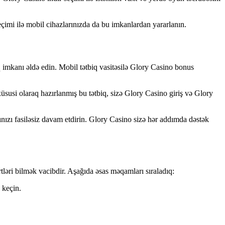
çimi ilə mobil cihazlarınızda da bu imkanlardan yararlanın.
 imkanı əldə edin. Mobil tətbiq vasitəsilə Glory Casino bonus
üsusi olaraq hazırlanmış bu tətbiq, sizə Glory Casino giriş və Glory
ınızı fasiləsiz davam etdirin. Glory Casino sizə hər addımda dəstək
tləri bilmək vacibdir. Aşağıda əsas məqamları sıraladıq:
 keçin.