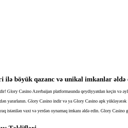
i ilə böyük qazanc və unikal imkanlar əldə 
 edir! Glory Casino Azerbaijan platformasında qeydiyyatdan keçin və əy
ərdən yararlanın. Glory Casino indir və ya Glory Casino apk yükləyərək
raq istənilən vaxt və yerdən oynamaq imkanı əldə edin. Glory Casino gi