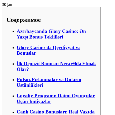
30
jan
Содержимое
Azərbaycanda Glory Casino: Ən
Yaxşı Bonus Təklifləri
Glory Casino-də Qeydiyyat və
Bonuslar
İlk Depozit Bonusu: Necə Əldə Etmək
Olar?
Pulsuz Fırlanmalar və Onların
Üstünlükləri
Loyalty Proqramı: Daimi Oyunçular
Üçün İmtiyazlar
Canlı Casino Bonusları: Real Vaxtda