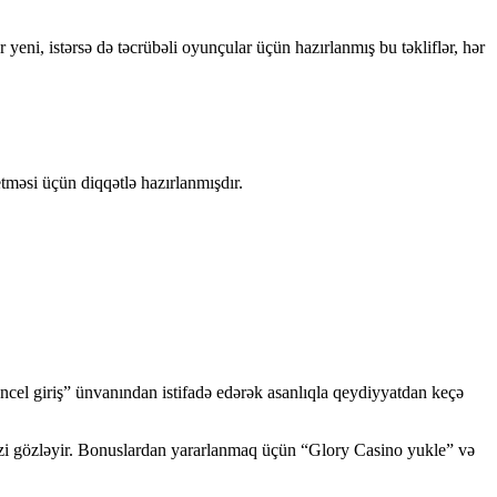
 yeni, istərsə də təcrübəli oyunçular üçün hazırlanmış bu təkliflər, hər
məsi üçün diqqətlə hazırlanmışdır.
cel giriş” ünvanından istifadə edərək asanlıqla qeydiyyatdan keçə
 sizi gözləyir. Bonuslardan yararlanmaq üçün “Glory Casino yukle” və