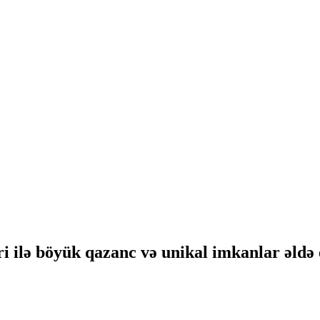
i ilə böyük qazanc və unikal imkanlar əldə 