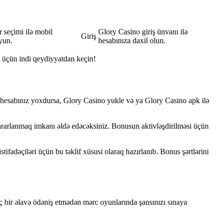
 seçimi ilə mobil
Glory Casino giriş ünvanı ilə
Giriş
yun.
hesabınıza daxil olun.
q üçün indi qeydiyyatdan keçin!
r hesabınız yoxdursa, Glory Casino yukle və ya Glory Casino apk ilə
yararlanmaq imkanı əldə edəcəksiniz. Bonusun aktivləşdirilməsi üçün
fadəçiləri üçün bu təklif xüsusi olaraq hazırlanıb. Bonus şərtlərini
eç bir əlavə ödəniş etmədən mərc oyunlarında şansınızı sınaya