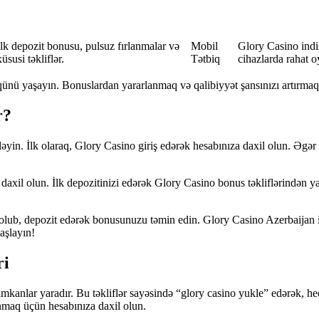
İlk depozit bonusu, pulsuz fırlanmalar və
Mobil
Glory Casino indir
xüsusi təkliflər.
Tətbiq
cihazlarda rahat o
qünü yaşayın. Bonuslardan yararlanmaq və qalibiyyət şansınızı artırma
r?
əyin. İlk olaraq, Glory Casino giriş edərək hesabınıza daxil olun. Əgə
axil olun. İlk depozitinizi edərək Glory Casino bonus təkliflərindən 
olub, depozit edərək bonusunuzu təmin edin. Glory Casino Azerbaijan isti
aşlayın!
ri
imkanlar yaradır. Bu təkliflər sayəsində “glory casino yukle” edərək, h
anmaq üçün hesabınıza daxil olun.