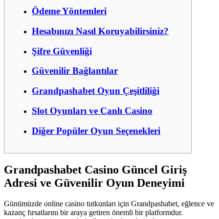
Ödeme Yöntemleri
Hesabınızı Nasıl Koruyabilirsiniz?
Şifre Güvenliği
Güvenilir Bağlantılar
Grandpashabet Oyun Çeşitliliği
Slot Oyunları ve Canlı Casino
Diğer Popüler Oyun Seçenekleri
Grandpashabet Casino Güncel Giriş
Adresi ve Güvenilir Oyun Deneyimi
Günümüzde online casino tutkunları için Grandpashabet, eğlence ve
kazanç fırsatlarını bir araya getiren önemli bir platformdur.