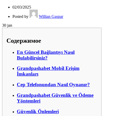
02/03/2025
Posted by
Willian Gaspar
30
jan
Содержимое
En Güncel Bağlantıyı Nasıl
Bulabilirsiniz?
Grandpashabet Mobil Erişim
İmkanları
Cep Telefonundan Nasıl Oynanır?
Grandpashabet Güvenlik ve Ödeme
Yöntemleri
Güvenlik Önlemleri