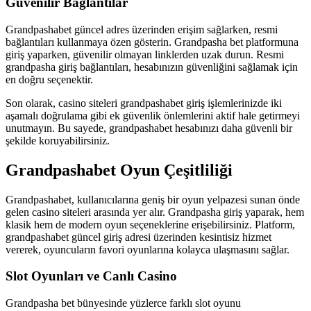
Güvenilir Bağlantılar
Grandpashabet güncel adres üzerinden erişim sağlarken, resmi
bağlantıları kullanmaya özen gösterin. Grandpasha bet platformuna
giriş yaparken, güvenilir olmayan linklerden uzak durun. Resmi
grandpasha giriş bağlantıları, hesabınızın güvenliğini sağlamak için
en doğru seçenektir.
Son olarak, casino siteleri grandpashabet giriş işlemlerinizde iki
aşamalı doğrulama gibi ek güvenlik önlemlerini aktif hale getirmeyi
unutmayın. Bu sayede, grandpashabet hesabınızı daha güvenli bir
şekilde koruyabilirsiniz.
Grandpashabet Oyun Çeşitliliği
Grandpashabet, kullanıcılarına geniş bir oyun yelpazesi sunan önde
gelen casino siteleri arasında yer alır. Grandpasha giriş yaparak, hem
klasik hem de modern oyun seçeneklerine erişebilirsiniz. Platform,
grandpashabet güncel giriş adresi üzerinden kesintisiz hizmet
vererek, oyuncuların favori oyunlarına kolayca ulaşmasını sağlar.
Slot Oyunları ve Canlı Casino
Grandpasha bet bünyesinde yüzlerce farklı slot oyunu