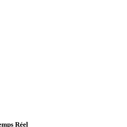
Temps Réel