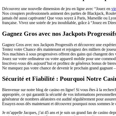
Découvrez une nouvelle dimension de jeu en ligne avec “Jouez en
vi
Nos croupiers professionnels animent des parties de Blackjack, Roulet
jamais été aussi captivante! Que vous soyez à Paris, Marseille ou Lyon,
française. Vivez une soirée de jeu inoubliable, grâce à “Jouez en Dir
Gagnez Gros avec nos Jackpots Progressif
Gagnez Gros avec nos Jackpots Progressifs et découvrez une expérien
Tentez votre Chance dès maintenant et rejoignez des milliers de joue
Nos machines à sous progressives offrent des gains qui changent des v
Jouez sur votre ordinateur ou votre appareil mobile pour une commodi
Inscrivez-vous dès aujourd’hui et profitez de généreux bonus de bie
Ne manquez pas votre chance de devenir le prochain grand gagnant – 
Sécurité et Fiabilité : Pourquoi Notre Cas
Bienvenue sur notre blog de casino en ligne! Si vous êtes à la recherch
appropriée, ce qui garantit la sécurité de vos informations personnelle
générateur de nombres aléatoires est audité régulièrement pour assurer 
Essayez-nous dès maintenant et découvrez pourquoi nous sommes le 
Je m’appelle Jacques, j’ai 45 ans et je suis un grand fan de casino dep