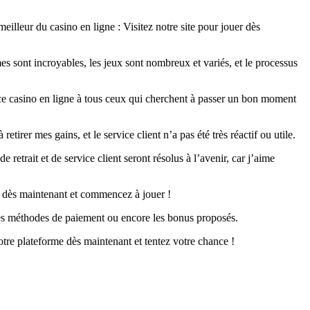
lleur du casino en ligne : Visitez notre site pour jouer dès
es sont incroyables, les jeux sont nombreux et variés, et le processus
 ce casino en ligne à tous ceux qui cherchent à passer un bon moment
tirer mes gains, et le service client n’a pas été très réactif ou utile.
etrait et de service client seront résolus à l’avenir, car j’aime
s dès maintenant et commencez à jouer !
, les méthodes de paiement ou encore les bonus proposés.
otre plateforme dès maintenant et tentez votre chance !