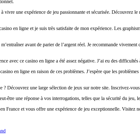
tionnel.
 vivre une expérience de jeu passionnante et sécurisée. Découvrez le mei
asino en ligne et je suis très satisfaite de mon expérience. Les graphism
de m’entraîner avant de parier de l’argent réel. Je recommande vivement
avec ce casino en ligne a été assez négative. J’ai eu des difficultés à re
asino en ligne en raison de ces problèmes. J’espère que les problèmes de r
 ? Découvrez une large sélection de jeux sur notre site. Inscrivez-vou
eut-être une réponse à vos interrogations, telles que la sécurité du jeu
 en France et vous offre une expérience de jeu exceptionnelle. Visitez n
and