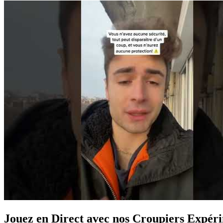
Jouez en Direct avec nos Croupiers Expér