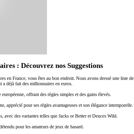
aires : Découvrez nos Suggestions
ires en France, vous êtes au bon endroit. Nous avons dressé une liste des
 déjà fait des millionnaires en euros.
te européenne, offrant des règles simples et des gains élevés.
gne, apprécié pour ses règles avantageuses et son élégance intemporelle.
s, avec des variantes telles que Jacks or Better et Deuces Wild.
 détendu pour les amateurs de jeux de hasard.