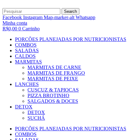
Search
Facebook
Instagram
Map-marker-alt
Whatsapp
Minha conta
R$
0,00
0
Carrinho
PORÇÕES PLANEJADAS POR NUTRICIONISTAS​
COMBOS
SALADAS
CALDOS
MARMITAS
MARMITAS DE CARNE
MARMITAS DE FRANGO
MARMITAS DE PEIXE
LANCHES
CUSCUZ & TAPIOCAS
PIZZA BROTINHO
SALGADOS & DOCES
DETOX
DETOX
SUCHÁ
PORÇÕES PLANEJADAS POR NUTRICIONISTAS​
COMBOS
SALADAS