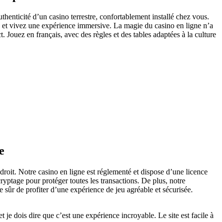
henticité d’un casino terrestre, confortablement installé chez vous.
s et vivez une expérience immersive. La magie du casino en ligne n’a
 Jouez en français, avec des règles et des tables adaptées à la culture
e
droit. Notre casino en ligne est réglementé et dispose d’une licence
cryptage pour protéger toutes les transactions. De plus, notre
e sûr de profiter d’une expérience de jeu agréable et sécurisée.
je dois dire que c’est une expérience incroyable. Le site est facile à