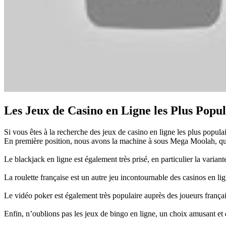
Les Jeux de Casino en Ligne les Plus Popul
Si vous êtes à la recherche des jeux de casino en ligne les plus popula
En première position, nous avons la machine à sous Mega Moolah, qui a
Le blackjack en ligne est également très prisé, en particulier la varian
La roulette française est un autre jeu incontournable des casinos en li
Le vidéo poker est également très populaire auprès des joueurs françai
Enfin, n’oublions pas les jeux de bingo en ligne, un choix amusant et