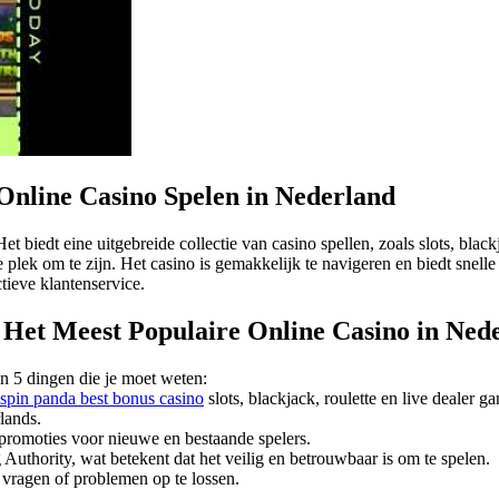
Online Casino Spelen in Nederland
 biedt eine uitgebreide collectie van casino spellen, zoals slots, blackj
e plek om te zijn. Het casino is gemakkelijk te navigeren en biedt sne
tieve klantenservice.
Het Meest Populaire Online Casino in Ned
jn 5 dingen die je moet weten:
spin panda best bonus casino
slots, blackjack, roulette en live dealer g
lands.
promoties voor nieuwe en bestaande spelers.
Authority, wat betekent dat het veilig en betrouwbaar is om te spelen.
 vragen of problemen op te lossen.