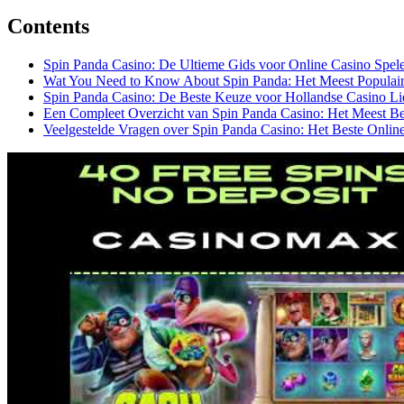
Contents
Spin Panda Casino: De Ultieme Gids voor Online Casino Spel
Wat You Need to Know About Spin Panda: Het Meest Populair
Spin Panda Casino: De Beste Keuze voor Hollandse Casino Li
Een Compleet Overzicht van Spin Panda Casino: Het Meest Be
Veelgestelde Vragen over Spin Panda Casino: Het Beste Onlin