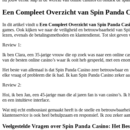
Een Compleet Overzicht van Spin Panda C
In dit artikel vindt u
Een Compleet Overzicht van Spin Panda Cas
games. Ook kijken we naar de veiligheid en betrouwbaarheid van Spin
lezen, evenals de betalingsmethoden en klantendienst. Tot slot geven
Review 1:
Ik ben Clara, een 35-jarige vrouw die op zoek was naar een online ca
van de besten online casino’s waar ik ooit heb gespeeld, met een enor
Het beste van allemaal is dat Spin Panda Casino zeer betrouwbaar en ve
elke vraag of probleem die ik had. Ik kan Spin Panda Casino zeker aa
Review 2:
Hoi, ik ben Jan, een 45-jarige man die al jaren fan is van casino’s. I
en een intuïtieve interface.
Wat mij echt enthousiast gemaakt heeft is de snelle en betrouwbaarh
klantenservice is ook heel behulpzaam en responsief. Ik zou zeker aa
Veelgestelde Vragen over Spin Panda Casino: Het Bes