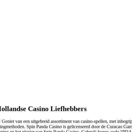
ollandse Casino Liefhebbers
! Geniet van een uitgebreid assortiment van casino-spellen, met inbegrip
talingmethoden. Spin Panda Casino is gelicenseerd door de Curacao Gam
spanning en het plezier van Spin Panda Casino. Gebruik bonus code “P