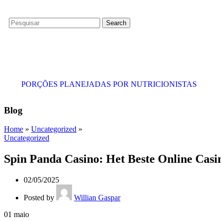
Search
PORÇÕES PLANEJADAS POR NUTRICIONISTAS​
Blog
Home
»
Uncategorized
»
Uncategorized
Spin Panda Casino: Het Beste Online Casi
02/05/2025
Posted by
Willian Gaspar
01
maio