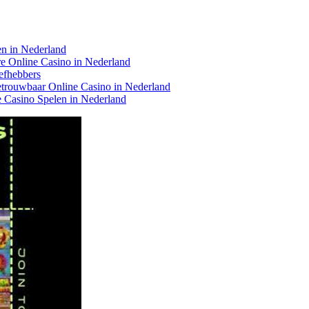
en in Nederland
e Online Casino in Nederland
efhebbers
trouwbaar Online Casino in Nederland
e Casino Spelen in Nederland