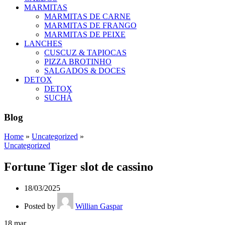
MARMITAS
MARMITAS DE CARNE
MARMITAS DE FRANGO
MARMITAS DE PEIXE
LANCHES
CUSCUZ & TAPIOCAS
PIZZA BROTINHO
SALGADOS & DOCES
DETOX
DETOX
SUCHÁ
Blog
Home
»
Uncategorized
»
Uncategorized
Fortune Tiger slot de cassino
18/03/2025
Posted by
Willian Gaspar
18
mar