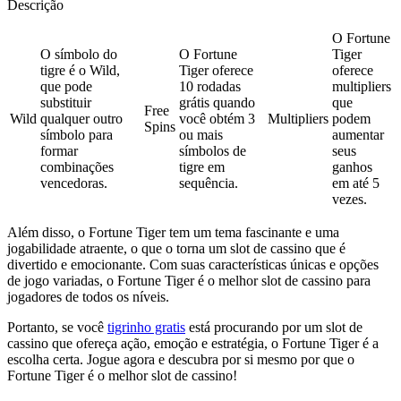
Descrição
O Fortune
O símbolo do
O Fortune
Tiger
tigre é o Wild,
Tiger oferece
oferece
que pode
10 rodadas
multipliers
substituir
grátis quando
que
Free
Wild
qualquer outro
você obtém 3
Multipliers
podem
Spins
símbolo para
ou mais
aumentar
formar
símbolos de
seus
combinações
tigre em
ganhos
vencedoras.
sequência.
em até 5
vezes.
Além disso, o Fortune Tiger tem um tema fascinante e uma
jogabilidade atraente, o que o torna um slot de cassino que é
divertido e emocionante. Com suas características únicas e opções
de jogo variadas, o Fortune Tiger é o melhor slot de cassino para
jogadores de todos os níveis.
Portanto, se você
tigrinho gratis
está procurando por um slot de
cassino que ofereça ação, emoção e estratégia, o Fortune Tiger é a
escolha certa. Jogue agora e descubra por si mesmo por que o
Fortune Tiger é o melhor slot de cassino!