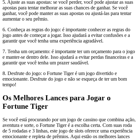
5. Ajuste as suas apostas: se você perder, você pode ajustar as suas
apostas para tentar melhorar as suas chances de ganhar. Se você
ganhar, você pode manter as suas apostas ou ajustá-las para tentar
aumentar o seu prêmio.
6. Conheça as regras do jogo: é importante conhecer as regras do
jogo antes de começar a jogar. Isso ajudará a evitar confusões e a
garantir que você tenha uma experiência agradável.
7. Tenha um orçamento: é importante ter um orçamento para o jogo
e manter-se dentro dele. Isso ajudará a evitar perdas financeiras e a
garantir que você tenha um prazer saudável.
8. Desfrute do jogo: o Fortune Tiger é um jogo divertido e
emocionante. Desfrute do jogo e não se esqueça de ter um bom
tempo!
Os Melhores Lances para Jogar o
Fortune Tiger
Se você está procurando por um jogo de cassino que combina ação,
aventura e sorte, o Fortune Tiger é a escolha certa. Com suas roda
de 5 rodadas e 3 linhas, este jogo de slots oferece uma experiência
emocionante e repleta de prêmios. Aqui estão os melhores lances