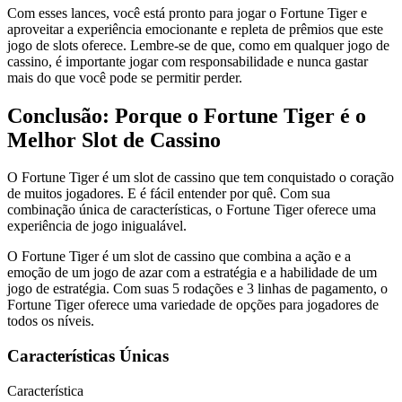
Com esses lances, você está pronto para jogar o Fortune Tiger e
aproveitar a experiência emocionante e repleta de prêmios que este
jogo de slots oferece. Lembre-se de que, como em qualquer jogo de
cassino, é importante jogar com responsabilidade e nunca gastar
mais do que você pode se permitir perder.
Conclusão: Porque o Fortune Tiger é o
Melhor Slot de Cassino
O Fortune Tiger é um slot de cassino que tem conquistado o coração
de muitos jogadores. E é fácil entender por quê. Com sua
combinação única de características, o Fortune Tiger oferece uma
experiência de jogo inigualável.
O Fortune Tiger é um slot de cassino que combina a ação e a
emoção de um jogo de azar com a estratégia e a habilidade de um
jogo de estratégia. Com suas 5 rodações e 3 linhas de pagamento, o
Fortune Tiger oferece uma variedade de opções para jogadores de
todos os níveis.
Características Únicas
Característica