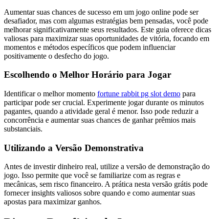
Aumentar suas chances de sucesso em um jogo online pode ser
desafiador, mas com algumas estratégias bem pensadas, você pode
melhorar significativamente seus resultados. Este guia oferece dicas
valiosas para maximizar suas oportunidades de vitória, focando em
momentos e métodos específicos que podem influenciar
positivamente o desfecho do jogo.
Escolhendo o Melhor Horário para Jogar
Identificar o melhor momento
fortune rabbit pg slot demo
para
participar pode ser crucial. Experimente jogar durante os minutos
pagantes, quando a atividade geral é menor. Isso pode reduzir a
concorrência e aumentar suas chances de ganhar prêmios mais
substanciais.
Utilizando a Versão Demonstrativa
Antes de investir dinheiro real, utilize a versão de demonstração do
jogo. Isso permite que você se familiarize com as regras e
mecânicas, sem risco financeiro. A prática nesta versão grátis pode
fornecer insights valiosos sobre quando e como aumentar suas
apostas para maximizar ganhos.