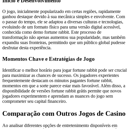
Início e Desenvolvimento
O jogo, inicialmente popularizado em certas regiões, rapidamente
ganhou destaque devido à sua mecânica simples e envolvente. Com
o passar do tempo, ele se adaptou a diversas culturas e tecnologias,
evoluindo de um formato físico para uma versão digital acessível,
conhecida como demo fortune rabbit. Este processo de
transformação não apenas aumentou sua popularidade, mas também
expandiu suas fronteiras, permitindo que um público global pudesse
desfrutar desta experiência.
Momentos Chave e Estratégias de Jogo
Identificar o melhor horário para jogar fortune rabbit pode ser crucial
para maximizar as chances de sucesso. Os jogadores experientes
frequentemente destacam os minutos pagantes fortune rabbit,
momentos em que a sorte parece estar mais favorável. Além disso, a
disponibilidade de versões fortune rabbit grátis permite que novos
jogadores experimentem e aprendam as nuances do jogo sem
comprometer seu capital financeiro.
Comparação com Outros Jogos de Casino
Ao analisar diferentes opções de entretenimento disponíveis em