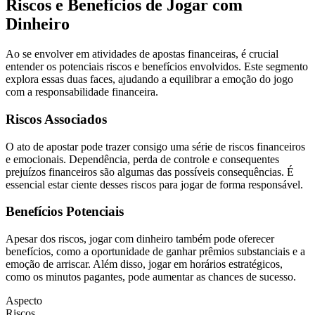
Riscos e Benefícios de Jogar com
Dinheiro
Ao se envolver em atividades de apostas financeiras, é crucial
entender os potenciais riscos e benefícios envolvidos. Este segmento
explora essas duas faces, ajudando a equilibrar a emoção do jogo
com a responsabilidade financeira.
Riscos Associados
O ato de apostar pode trazer consigo uma série de riscos financeiros
e emocionais. Dependência, perda de controle e consequentes
prejuízos financeiros são algumas das possíveis consequências. É
essencial estar ciente desses riscos para jogar de forma responsável.
Benefícios Potenciais
Apesar dos riscos, jogar com dinheiro também pode oferecer
benefícios, como a oportunidade de ganhar prêmios substanciais e a
emoção de arriscar. Além disso, jogar em horários estratégicos,
como os minutos pagantes, pode aumentar as chances de sucesso.
Aspecto
Riscos