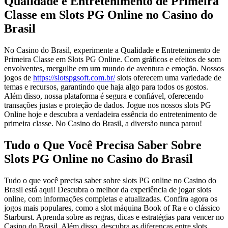
Qualidade e Entretenimento de Primeira
Classe em Slots PG Online no Casino do
Brasil
No Casino do Brasil, experimente a Qualidade e Entretenimento de
Primeira Classe em Slots PG Online. Com gráficos e efeitos de som
envolventes, mergulhe em um mundo de aventura e emoção. Nossos
jogos de
https://slotspgsoft.com.br/
slots oferecem uma variedade de
temas e recursos, garantindo que haja algo para todos os gostos.
Além disso, nossa plataforma é segura e confiável, oferecendo
transações justas e proteção de dados. Jogue nos nossos slots PG
Online hoje e descubra a verdadeira essência do entretenimento de
primeira classe. No Casino do Brasil, a diversão nunca parou!
Tudo o Que Você Precisa Saber Sobre
Slots PG Online no Casino do Brasil
Tudo o que você precisa saber sobre slots PG online no Casino do
Brasil está aqui! Descubra o melhor da experiência de jogar slots
online, com informações completas e atualizadas. Confira agora os
jogos mais populares, como a slot máquina Book of Ra e o clássico
Starburst. Aprenda sobre as regras, dicas e estratégias para vencer no
Casino do Brasil. Além disso, descubra as diferenças entre slots