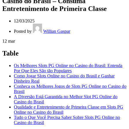
Casino do Brasil – Consuma
Entretenimento de Primeira Classe
12/03/2025
Posted by
Willian Gaspar
12
mar
Table
Os Melhores Slots PG Online no Casino do Brasil: Entenda
Por Que Eles São tão Populares
Como Jogar Slots Online no Casino do Brasil e Ganhar
Dinheiro Real
Conheça os Melhores Jogos de Slots PG Online no Casino do
Brasil
A Diversão Está Garantida no Melhor Slot PG Online do
Casino do Brasil
Qualidade e Entretenimento de Primeira Classe em Slots PG
Online no Casino do Brasil
Tudo o Que Você Precisa Saber Sobre Slots PG Online no
Casino do Brasil