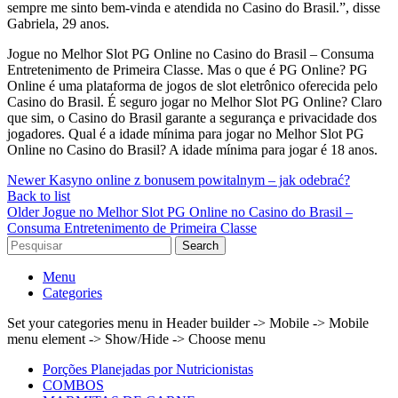
sempre me sinto bem-vinda e atendida no Casino do Brasil.”, disse
Gabriela, 29 anos.
Jogue no Melhor Slot PG Online no Casino do Brasil – Consuma
Entretenimento de Primeira Classe. Mas o que é PG Online? PG
Online é uma plataforma de jogos de slot eletrônico oferecida pelo
Casino do Brasil. É seguro jogar no Melhor Slot PG Online? Claro
que sim, o Casino do Brasil garante a segurança e privacidade dos
jogadores. Qual é a idade mínima para jogar no Melhor Slot PG
Online no Casino do Brasil? A idade mínima para jogar é 18 anos.
Newer
Kasyno online z bonusem powitalnym – jak odebrać?
Back to list
Older
Jogue no Melhor Slot PG Online no Casino do Brasil –
Consuma Entretenimento de Primeira Classe
Search
Menu
Categories
Set your categories menu in Header builder -> Mobile -> Mobile
menu element -> Show/Hide -> Choose menu
Porções Planejadas por Nutricionistas
COMBOS