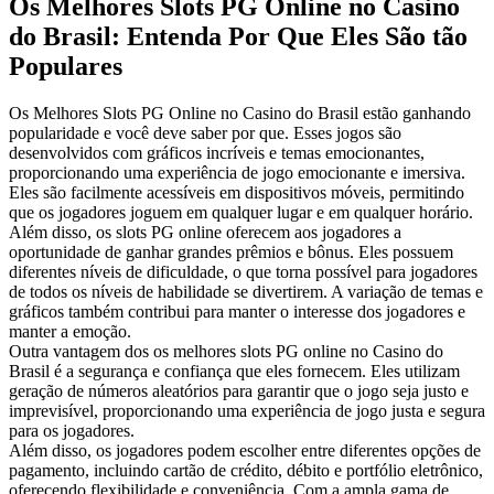
Os Melhores Slots PG Online no Casino
do Brasil: Entenda Por Que Eles São tão
Populares
Os Melhores Slots PG Online no Casino do Brasil estão ganhando
popularidade e você deve saber por que. Esses jogos são
desenvolvidos com gráficos incríveis e temas emocionantes,
proporcionando uma experiência de jogo emocionante e imersiva.
Eles são facilmente acessíveis em dispositivos móveis, permitindo
que os jogadores joguem em qualquer lugar e em qualquer horário.
Além disso, os slots PG online oferecem aos jogadores a
oportunidade de ganhar grandes prêmios e bônus. Eles possuem
diferentes níveis de dificuldade, o que torna possível para jogadores
de todos os níveis de habilidade se divertirem. A variação de temas e
gráficos também contribui para manter o interesse dos jogadores e
manter a emoção.
Outra vantagem dos os melhores slots PG online no Casino do
Brasil é a segurança e confiança que eles fornecem. Eles utilizam
geração de números aleatórios para garantir que o jogo seja justo e
imprevisível, proporcionando uma experiência de jogo justa e segura
para os jogadores.
Além disso, os jogadores podem escolher entre diferentes opções de
pagamento, incluindo cartão de crédito, débito e portfólio eletrônico,
oferecendo flexibilidade e conveniência. Com a ampla gama de