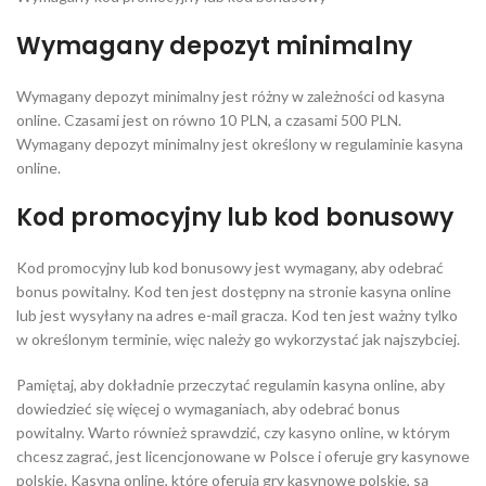
Wymagany depozyt minimalny
Wymagany depozyt minimalny jest różny w zależności od kasyna
online. Czasami jest on równo 10 PLN, a czasami 500 PLN.
Wymagany depozyt minimalny jest określony w regulaminie kasyna
online.
Kod promocyjny lub kod bonusowy
Kod promocyjny lub kod bonusowy jest wymagany, aby odebrać
bonus powitalny. Kod ten jest dostępny na stronie kasyna online
lub jest wysyłany na adres e-mail gracza. Kod ten jest ważny tylko
w określonym terminie, więc należy go wykorzystać jak najszybciej.
Pamiętaj, aby dokładnie przeczytać regulamin kasyna online, aby
dowiedzieć się więcej o wymaganiach, aby odebrać bonus
powitalny. Warto również sprawdzić, czy kasyno online, w którym
chcesz zagrać, jest licencjonowane w Polsce i oferuje gry kasynowe
polskie. Kasyna online, które oferują gry kasynowe polskie, są