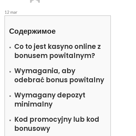
12
mar
Содержимое
Co to jest kasyno online z
bonusem powitalnym?
Wymagania, aby
odebrać bonus powitalny
Wymagany depozyt
minimalny
Kod promocyjny lub kod
bonusowy