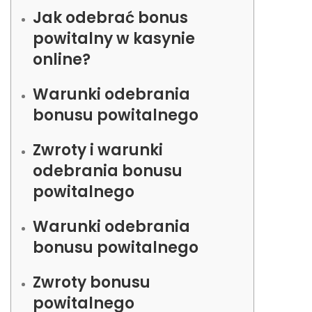
Jak odebrać bonus
powitalny w kasynie
online?
Warunki odebrania
bonusu powitalnego
Zwroty i warunki
odebrania bonusu
powitalnego
Warunki odebrania
bonusu powitalnego
Zwroty bonusu
powitalnego