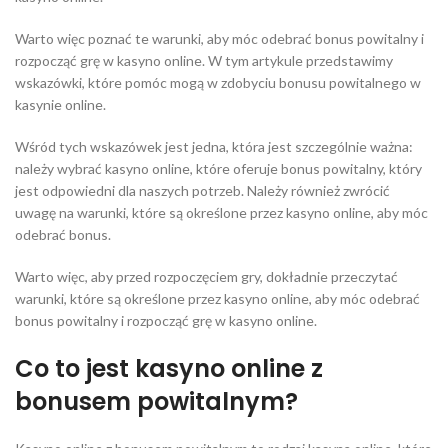
Warto więc poznać te warunki, aby móc odebrać bonus powitalny i
rozpocząć grę w kasyno online. W tym artykule przedstawimy
wskazówki, które pomóc mogą w zdobyciu bonusu powitalnego w
kasynie online.
Wśród tych wskazówek jest jedna, która jest szczególnie ważna:
należy wybrać kasyno online, które oferuje bonus powitalny, który
jest odpowiedni dla naszych potrzeb. Należy również zwrócić
uwagę na warunki, które są określone przez kasyno online, aby móc
odebrać bonus.
Warto więc, aby przed rozpoczęciem gry, dokładnie przeczytać
warunki, które są określone przez kasyno online, aby móc odebrać
bonus powitalny i rozpocząć grę w kasyno online.
Co to jest kasyno online z
bonusem powitalnym?