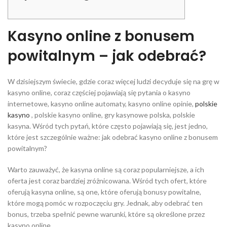
Kasyno online z bonusem
powitalnym – jak odebrać?
W dzisiejszym świecie, gdzie coraz więcej ludzi decyduje się na grę w
kasyno online, coraz częściej pojawiają się pytania o kasyno
internetowe, kasyno online automaty, kasyno online opinie,
polskie
kasyno
, polskie kasyno online, gry kasynowe polska, polskie
kasyna. Wśród tych pytań, które często pojawiają się, jest jedno,
które jest szczególnie ważne: jak odebrać kasyno online z bonusem
powitalnym?
Warto zauważyć, że kasyna online są coraz popularniejsze, a ich
oferta jest coraz bardziej zróżnicowana. Wśród tych ofert, które
oferują kasyna online, są one, które oferują bonusy powitalne,
które mogą pomóc w rozpoczęciu gry. Jednak, aby odebrać ten
bonus, trzeba spełnić pewne warunki, które są określone przez
kasyno online.