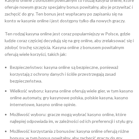
Kasyno online z bonusem powitalnym to rodzaj kasyna online, które
oferuje nowym graczy specjalny bonus powitalny, aby je przywitać i
zachęcić do gry. Ten bonus jest wypłacany po zapisaniu się na
konto w kasynie online i jest dostępny tylko dla nowych graczy.
Ten rodzaj kasyna online jest coraz popularniejszy w Polsce, gdzie
ludzie coraz częściej decydują się na grę online, aby zrelaksować się i
zdobyć trochę szczęścia. Kasyna online z bonusem powitalnym
oferują wiele korzyści, takich jak:
Bezpieczeństwo: kasyna online są bezpieczne, ponieważ
korzystają z ochrony danych i ściśle przestrzegają zasad
bezpieczeństwa.
Wielkość wyboru: kasyna online oferują wiele gier, w tym kasyno
online automaty, gry kasynowe polska, polskie kasyna, kasyno
internetowe, kasyno online opinie.
Możliwość wyboru: gracze mogą wybrać kasyno online, które
najlepiej odpowiada im, w zależności od ich preferencji i stylu gry.
Możliwość korzystania z bonusów: kasyna online oferują różne
bonusy, w tym bonus powitalny, aby zachęcić graczy do gry.