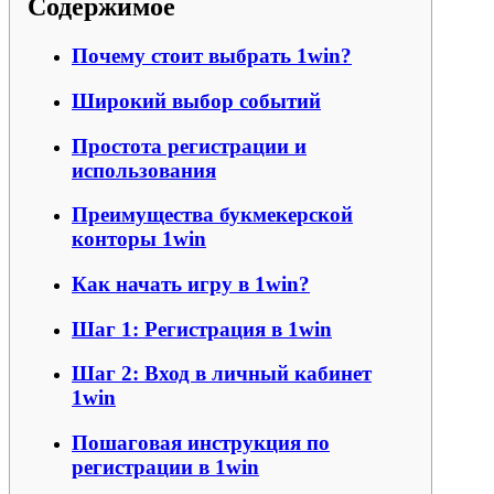
Содержимое
Почему стоит выбрать 1win?
Широкий выбор событий
Простота регистрации и
использования
Преимущества букмекерской
конторы 1win
Как начать игру в 1win?
Шаг 1: Регистрация в 1win
Шаг 2: Вход в личный кабинет
1win
Пошаговая инструкция по
регистрации в 1win