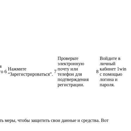
Проверьте
Войдите в
электронную
личный
я
Нажмите
почту или
кабинет 1win
го
6
7
8
“Зарегистрироваться”.
телефон для
с помощью
подтверждения
логина и
регистрации.
пароля.
ть меры, чтобы защитить свои данные и средства. Вот