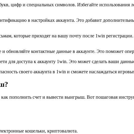
укв, цифр и специальных символов. Избегайте использования л
нтификацию в настройках аккаунта. Это добавит дополнительны
сьмам, которые приходят на вашу почту после 1win регистрации
и обновляйте контактные данные в аккаунте. Это поможет опер
ети для доступа к аккаунту 1win. Это может сделать ваши данны
асность своего аккаунта в 1win и сможете наслаждаться игровы
ыш?
, как пополнить счет и вывести выигрыш. Вот пошаговая инстру
электронные кошельки, криптовалюта.