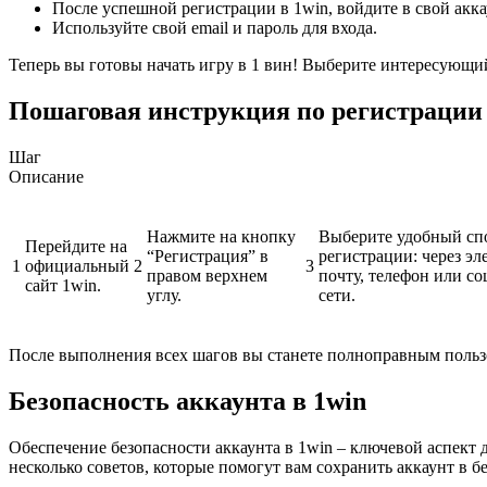
После успешной регистрации в 1win, войдите в свой акка
Используйте свой email и пароль для входа.
Теперь вы готовы начать игру в 1 вин! Выберите интересующий 
Пошаговая инструкция по регистрации 
Шаг
Описание
Нажмите на кнопку
Выберите удобный сп
Перейдите на
“Регистрация” в
регистрации: через э
1
официальный
2
3
правом верхнем
почту, телефон или с
сайт 1win.
углу.
сети.
После выполнения всех шагов вы станете полноправным пользо
Безопасность аккаунта в 1win
Обеспечение безопасности аккаунта в 1win – ключевой аспект 
несколько советов, которые помогут вам сохранить аккаунт в б