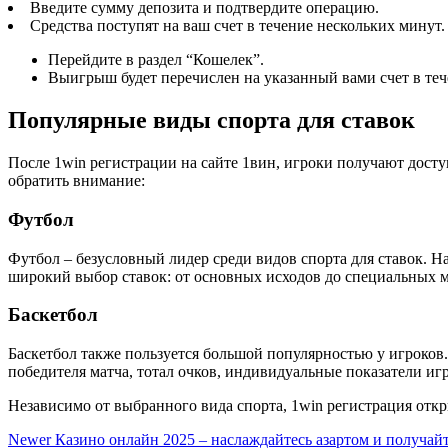
Введите сумму депозита и подтвердите операцию.
Средства поступят на ваш счет в течение нескольких минут.
Перейдите в раздел “Кошелек”.
Выигрыш будет перечислен на указанный вами счет в теч
Популярные виды спорта для ставок
После 1win регистрации на сайте 1вин, игроки получают дост
обратить внимание:
Футбол
Футбол – безусловный лидер среди видов спорта для ставок. На
широкий выбор ставок: от основных исходов до специальных ма
Баскетбол
Баскетбол также пользуется большой популярностью у игроков.
победителя матча, тотал очков, индивидуальные показатели игр
Независимо от выбранного вида спорта, 1win регистрация откр
Newer
Казино онлайн 2025 – наслаждайтесь азартом и получа