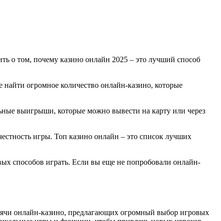
ить о том, почему казино онлайн 2025 – это лучший способ
те найти огромное количество онлайн-казино, которые
альные выигрыши, которые можно вывести на карту или через
честность игры. Топ казино онлайн – это список лучших
вых способов играть. Если вы еще не попробовали онлайн-
тысячи онлайн-казино, предлагающих огромный выбор игровых