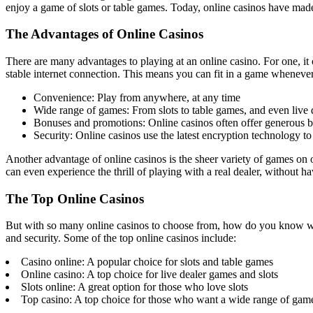
enjoy a game of slots or table games. Today, online casinos have made
The Advantages of Online Casinos
There are many advantages to playing at an online casino. For one, it 
stable internet connection. This means you can fit in a game whenever 
Convenience: Play from anywhere, at any time
Wide range of games: From slots to table games, and even live
Bonuses and promotions: Online casinos often offer generous b
Security: Online casinos use the latest encryption technology to
Another advantage of online casinos is the sheer variety of games on o
can even experience the thrill of playing with a real dealer, without 
The Top Online Casinos
But with so many online casinos to choose from, how do you know which
and security. Some of the top online casinos include:
Casino online: A popular choice for slots and table games
Online casino: A top choice for live dealer games and slots
Slots online: A great option for those who love slots
Top casino: A top choice for those who want a wide range of gam