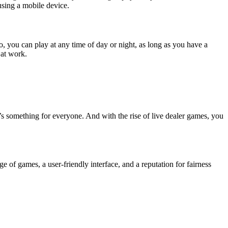
using a mobile device.
o, you can play at any time of day or night, as long as you have a
 at work.
e’s something for everyone. And with the rise of live dealer games, you
of games, a user-friendly interface, and a reputation for fairness