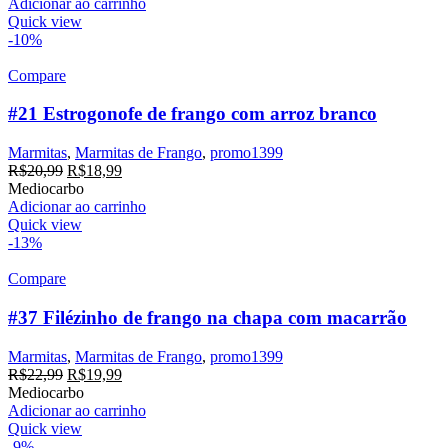
era:
é:
Adicionar ao carrinho
R$22,99.
R$20,99.
Quick view
-10%
Compare
#21 Estrogonofe de frango com arroz branco
Marmitas
,
Marmitas de Frango
,
promo1399
O
O
R$
20,99
R$
18,99
preço
preço
Mediocarbo
original
atual
Adicionar ao carrinho
era:
é:
Quick view
R$20,99.
R$18,99.
-13%
Compare
#37 Filézinho de frango na chapa com macarrão
Marmitas
,
Marmitas de Frango
,
promo1399
O
O
R$
22,99
R$
19,99
preço
preço
Mediocarbo
original
atual
Adicionar ao carrinho
era:
é:
Quick view
R$22,99.
R$19,99.
-9%