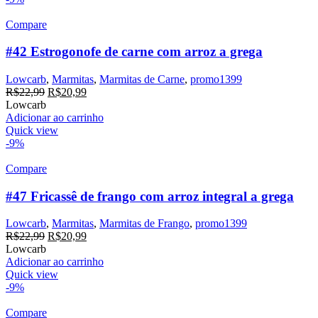
Compare
#42 Estrogonofe de carne com arroz a grega
Lowcarb
,
Marmitas
,
Marmitas de Carne
,
promo1399
O
O
R$
22,99
R$
20,99
preço
preço
Lowcarb
original
atual
Adicionar ao carrinho
era:
é:
Quick view
R$22,99.
R$20,99.
-9%
Compare
#47 Fricassê de frango com arroz integral a grega
Lowcarb
,
Marmitas
,
Marmitas de Frango
,
promo1399
O
O
R$
22,99
R$
20,99
preço
preço
Lowcarb
original
atual
Adicionar ao carrinho
era:
é:
Quick view
R$22,99.
R$20,99.
-9%
Compare