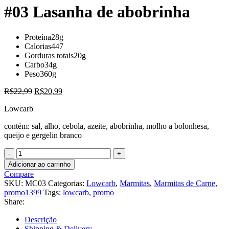
original
atu
#03 Lasanha de abobrinha
era:
é:
R$20,99.
R$
Proteína
28g
Calorias
447
Gorduras totais
20g
Carbo
34g
Peso
360g
O
O
R$
22,99
R$
20,99
preço
preço
Lowcarb
original
atual
era:
é:
contém: sal, alho, cebola, azeite, abobrinha, molho a bolonhesa,
R$22,99.
R$20,99.
queijo e gergelin branco
#03
Lasanha
Adicionar ao carrinho
de
Compare
abobrinha
SKU:
MC03
Categorias:
Lowcarb
,
Marmitas
,
Marmitas de Carne
,
quantidade
promo1399
Tags:
lowcarb
,
promo
Share:
Descrição
Shipping & Delivery