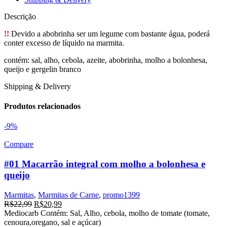
Descrição
!!
Devido a abobrinha ser um legume com bastante água, poderá
conter excesso de líquido na marmita.
contém: sal, alho, cebola, azeite, abobrinha, molho a bolonhesa,
queijo e gergelin branco
Shipping & Delivery
Produtos relacionados
-9%
Compare
#01 Macarrão integral com molho a bolonhesa e
queijo
Marmitas
,
Marmitas de Carne
,
promo1399
O
O
R$
22,99
R$
20,99
preço
preço
Mediocarb Contém: Sal, Alho, cebola, molho de tomate (tomate,
original
atual
cenoura,oregano, sal e açúcar)