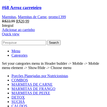
#68 Arroz carreteiro
Marmitas
,
Marmitas de Carne
,
promo1399
O
O
R$
22,99
R$
20,99
preço
preço
Integral
original
atual
Adicionar ao carrinho
era:
é:
Quick view
R$22,99.
R$20,99.
Search
Menu
Categories
Set your categories menu in Header builder -> Mobile -> Mobile
menu element -> Show/Hide -> Choose menu
Porções Planejadas por Nutricionistas
COMBOS
MARMITAS DE CARNE
MARMITAS DE FRANGO
MARMITAS DE PEIXE
DETOX
SUCHÁ
CALDOS