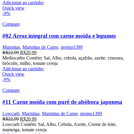
era:
é:
Adicionar ao carrinho
R$22,99.
R$20,99.
Quick view
-9%
Compare
#02 Arroz integral com carne moida e legumes
Marmitas
,
Marmitas de Carne
,
promo1399
O
O
R$
22,99
R$
20,99
preço
preço
Mediocarbo Contém: Sal, Alho, cebola, açafrão, azeite, cenoura,
original
atual
brócolis, milho, tomate cereja
era:
é:
Adicionar ao carrinho
R$22,99.
R$20,99.
Quick view
-9%
Compare
#11 Carne moída com purê de abóbora japonesa
Lowcarb
,
Marmitas
,
Marmitas de Carne
,
promo1399
O
O
R$
22,99
R$
20,99
preço
preço
Lowcarb Contém: Sal, Alho, Cebola, Azeite, Creme de leite,
original
atual
manteiga, tomate cereja