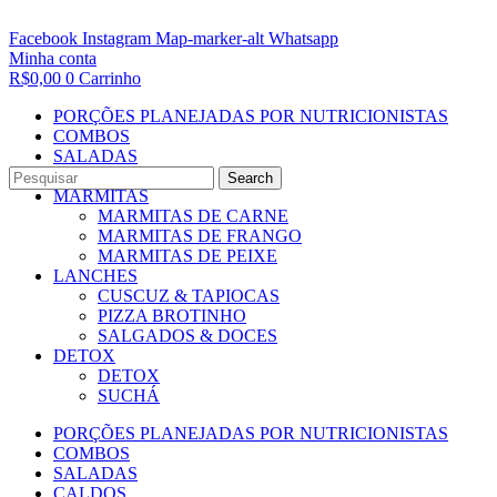
Facebook
Instagram
Map-marker-alt
Whatsapp
Minha conta
R$
0,00
0
Carrinho
PORÇÕES PLANEJADAS POR NUTRICIONISTAS​
COMBOS
SALADAS
CALDOS
Search
MARMITAS
MARMITAS DE CARNE
MARMITAS DE FRANGO
MARMITAS DE PEIXE
LANCHES
CUSCUZ & TAPIOCAS
PIZZA BROTINHO
SALGADOS & DOCES
DETOX
DETOX
SUCHÁ
PORÇÕES PLANEJADAS POR NUTRICIONISTAS​
COMBOS
SALADAS
CALDOS