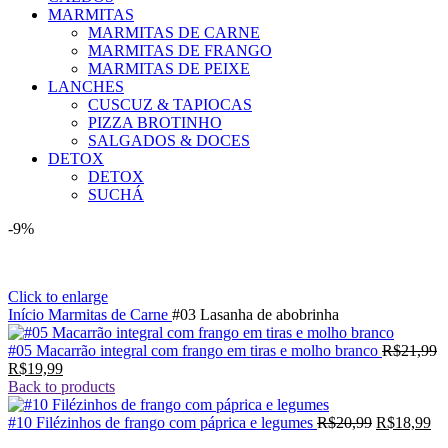
MARMITAS
MARMITAS DE CARNE
MARMITAS DE FRANGO
MARMITAS DE PEIXE
LANCHES
CUSCUZ & TAPIOCAS
PIZZA BROTINHO
SALGADOS & DOCES
DETOX
DETOX
SUCHÁ
-9%
Click to enlarge
Início
Marmitas de Carne
#03 Lasanha de abobrinha
#05 Macarrão integral com frango em tiras e molho branco
R$
21,99
O
O
R$
19,99
preço
preço
Back to products
original
atual
era:
é:
O
O
#10 Filézinhos de frango com páprica e legumes
R$
20,99
R$
18,99
R$21,99.
R$19,99.
preço
pr