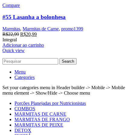
Compare
#55 Lasanha a bolonhesa
Marmitas
,
Marmitas de Carne
,
promo1399
O
O
R$
22,99
R$
20,99
preço
preço
Integral
original
atual
Adicionar ao carrinho
era:
é:
Quick view
R$22,99.
R$20,99.
Search
Menu
Categories
Set your categories menu in Header builder -> Mobile -> Mobile
menu element -> Show/Hide -> Choose menu
Porções Planejadas por Nutricionistas
COMBOS
MARMITAS DE CARNE
MARMITAS DE FRANGO
MARMITAS DE PEIXE
DETOX