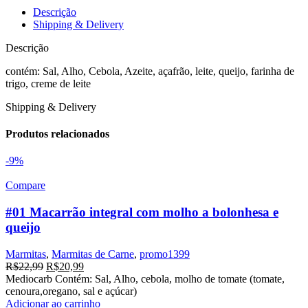
e
Descrição
molho
Shipping & Delivery
branco
quantidade
Descrição
contém: Sal, Alho, Cebola, Azeite, açafrão, leite, queijo, farinha de
trigo, creme de leite
Shipping & Delivery
Produtos relacionados
-9%
Compare
#01 Macarrão integral com molho a bolonhesa e
queijo
Marmitas
,
Marmitas de Carne
,
promo1399
O
O
R$
22,99
R$
20,99
preço
preço
Mediocarb Contém: Sal, Alho, cebola, molho de tomate (tomate,
original
atual
cenoura,oregano, sal e açúcar)
era:
é:
Adicionar ao carrinho