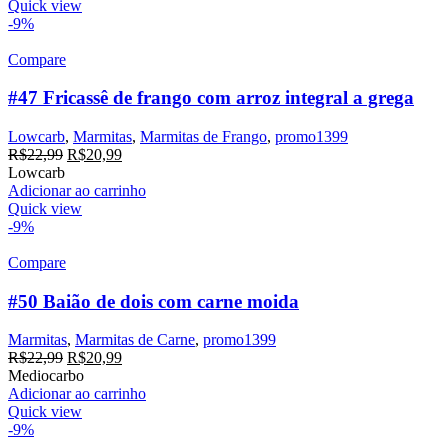
era:
é:
Quick view
R$22,99.
R$20,99.
-9%
Compare
#47 Fricassê de frango com arroz integral a grega
Lowcarb
,
Marmitas
,
Marmitas de Frango
,
promo1399
O
O
R$
22,99
R$
20,99
preço
preço
Lowcarb
original
atual
Adicionar ao carrinho
era:
é:
Quick view
R$22,99.
R$20,99.
-9%
Compare
#50 Baião de dois com carne moida
Marmitas
,
Marmitas de Carne
,
promo1399
O
O
R$
22,99
R$
20,99
preço
preço
Mediocarbo
original
atual
Adicionar ao carrinho
era:
é:
Quick view
R$22,99.
R$20,99.
-9%