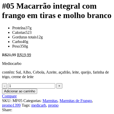
original
atual
#05 Macarrão integral com
era:
é:
R$22,99.
R$20,99.
frango em tiras e molho branco
Proteína
37g
Calorias
523
Gorduras totais
12g
Carbo
40g
Peso
350g
O
O
R$
21,99
R$
19,99
preço
preço
Mediocarbo
original
atual
era:
é:
contém: Sal, Alho, Cebola, Azeite, açafrão, leite, queijo, farinha de
R$21,99.
R$19,99.
trigo, creme de leite
#05
Macarrão
Adicionar ao carrinho
integral
Compare
com
SKU:
MF05
Categorias:
Marmitas
,
Marmitas de Frango
,
frango
promo1399
Tags:
medicarb
,
promo
em
Share:
tiras