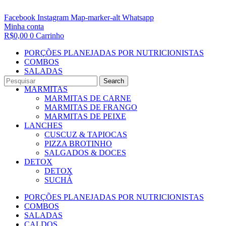
Facebook
Instagram
Map-marker-alt
Whatsapp
Minha conta
R$
0,00
0
Carrinho
PORÇÕES PLANEJADAS POR NUTRICIONISTAS​
COMBOS
SALADAS
CALDOS
Search
MARMITAS
MARMITAS DE CARNE
MARMITAS DE FRANGO
MARMITAS DE PEIXE
LANCHES
CUSCUZ & TAPIOCAS
PIZZA BROTINHO
SALGADOS & DOCES
DETOX
DETOX
SUCHÁ
PORÇÕES PLANEJADAS POR NUTRICIONISTAS​
COMBOS
SALADAS
CALDOS