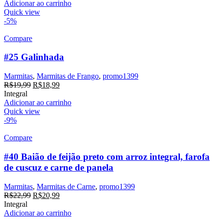
era:
é:
Adicionar ao carrinho
R$20,99.
R$18,99.
Quick view
-5%
Compare
#25 Galinhada
Marmitas
,
Marmitas de Frango
,
promo1399
O
O
R$
19,99
R$
18,99
preço
preço
Integral
original
atual
Adicionar ao carrinho
era:
é:
Quick view
R$19,99.
R$18,99.
-9%
Compare
#40 Baião de feijão preto com arroz integral, farofa
de cuscuz e carne de panela
Marmitas
,
Marmitas de Carne
,
promo1399
O
O
R$
22,99
R$
20,99
preço
preço
Integral
original
atual
Adicionar ao carrinho