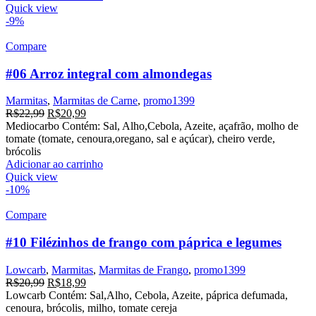
R$22,99.
R$20,99.
Quick view
-9%
Compare
#06 Arroz integral com almondegas
Marmitas
,
Marmitas de Carne
,
promo1399
O
O
R$
22,99
R$
20,99
preço
preço
Mediocarbo Contém: Sal, Alho,Cebola, Azeite, açafrão, molho de
original
atual
tomate (tomate, cenoura,oregano, sal e açúcar), cheiro verde,
era:
é:
brócolis
R$22,99.
R$20,99.
Adicionar ao carrinho
Quick view
-10%
Compare
#10 Filézinhos de frango com páprica e legumes
Lowcarb
,
Marmitas
,
Marmitas de Frango
,
promo1399
O
O
R$
20,99
R$
18,99
preço
preço
Lowcarb Contém: Sal,Alho, Cebola, Azeite, páprica defumada,
original
atual
cenoura, brócolis, milho, tomate cereja