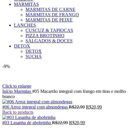
MARMITAS
MARMITAS DE CARNE
MARMITAS DE FRANGO
MARMITAS DE PEIXE
LANCHES
CUSCUZ & TAPIOCAS
PIZZA BROTINHO
SALGADOS & DOCES
DETOX
DETOX
SUCHÁ
-9%
Click to enlarge
Início
Marmitas
#05 Macarrão integral com frango em tiras e molho
branco
O
O
#06 Arroz integral com almondegas
R$
22,99
R$
20,99
preço
preço
Back to products
original
atual
O
O
era:
é:
#03 Lasanha de abobrinha
R$
22,99
R$
20,99
preço
preço
R$22,99.
R$20,99.