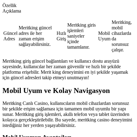
Özellik
Açıklama
Meritking,
Meritking giris
Meritking güncel
mobil
işlemleri
Güncel
adres ile her
Hızlı
Mobil
cihazlarda
saniyeler
Adres
zaman erişim
Giriş
Uyum
da
içinde
sağlayabilirsiniz.
sorunsuz
tamamlanır.
çalışır.
Meritking giriş güncel bağlantıları ve kullanıcı dostu arayüzü
sayesinde, kullanıcılar her zaman güvenilir ve hızlı bir şekilde
platforma erişebilir. Merit king deneyimini en iyi şekilde yaşamak
için güncel adresleri takip etmeyi unutmayın!
Mobil Uyum ve Kolay Navigasyon
Meritking Canlı Casino, kullanıcıların mobil cihazlardan sorunsuz
bir şekilde erişim sağlaması için tamamen mobil uyumlu bir yapı
sunar. Meritking giriş işlemleri, akıllı telefon veya tablet üzerinden
kolayca gerçekleştirilebilir. Bu sayede, meritking casino deneyimini
istediğiniz her yerden yaşayabilirsiniz.