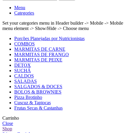
Menu
Categories
Set your categories menu in Header builder -> Mobile -> Mobile
menu element -> Show/Hide -> Choose menu
Porções Planejadas por Nutricionistas
COMBOS
MARMITAS DE CARNE
MARMITAS DE FRANGO
MARMITAS DE PEIXE
DETOX
SUCHÁ
CALDOS
SALADAS
SALGADOS & DOCES
BOLOS & BROWNIES
Pizza Brotinho
Cuscuz & Tapiocas
Frutas Secas & Castanhas
Carrinho
Close
Shop