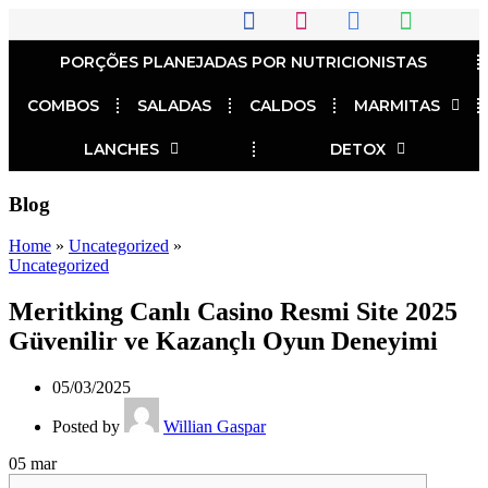
PORÇÕES PLANEJADAS POR NUTRICIONISTAS​
COMBOS
SALADAS
CALDOS
MARMITAS
LANCHES
DETOX
Blog
Home
»
Uncategorized
»
Uncategorized
Meritking Canlı Casino Resmi Site 2025
Güvenilir ve Kazançlı Oyun Deneyimi
05/03/2025
Posted by
Willian Gaspar
05
mar