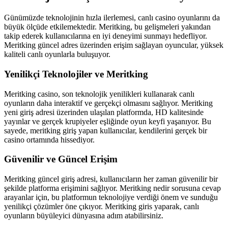
Günümüzde teknolojinin hızla ilerlemesi, canlı casino oyunlarını da
büyük ölçüde etkilemektedir. Meritking, bu gelişmeleri yakından
takip ederek kullanıcılarına en iyi deneyimi sunmayı hedefliyor.
Meritking güncel adres üzerinden erişim sağlayan oyuncular, yüksek
kaliteli canlı oyunlarla buluşuyor.
Yenilikçi Teknolojiler ve Meritking
Meritking casino, son teknolojik yenilikleri kullanarak canlı
oyunların daha interaktif ve gerçekçi olmasını sağlıyor. Meritking
yeni giriş adresi üzerinden ulaşılan platformda, HD kalitesinde
yayınlar ve gerçek krupiyeler eşliğinde oyun keyfi yaşanıyor. Bu
sayede, meritking giriş yapan kullanıcılar, kendilerini gerçek bir
casino ortamında hissediyor.
Güvenilir ve Güncel Erişim
Meritking güncel giriş adresi, kullanıcıların her zaman güvenilir bir
şekilde platforma erişimini sağlıyor. Meritking nedir sorusuna cevap
arayanlar için, bu platformun teknolojiye verdiği önem ve sunduğu
yenilikçi çözümler öne çıkıyor. Meritking giris yaparak, canlı
oyunların büyüleyici dünyasına adım atabilirsiniz.