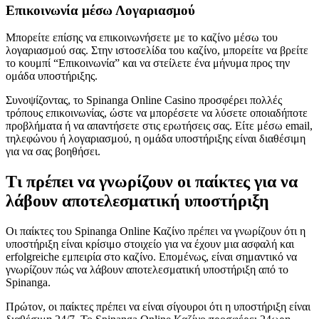
Επικοινωνία μέσω Λογαριασμού
Μπορείτε επίσης να επικοινωνήσετε με το καζίνο μέσω του
λογαριασμού σας. Στην ιστοσελίδα του καζίνο, μπορείτε να βρείτε
το κουμπί “Επικοινωνία” και να στείλετε ένα μήνυμα προς την
ομάδα υποστήριξης.
Συνοψίζοντας, το Spinanga Online Casino προσφέρει πολλές
τρόπους επικοινωνίας, ώστε να μπορέσετε να λύσετε οποιαδήποτε
προβλήματα ή να απαντήσετε στις ερωτήσεις σας. Είτε μέσω email,
τηλεφώνου ή λογαριασμού, η ομάδα υποστήριξης είναι διαθέσιμη
για να σας βοηθήσει.
Τι πρέπει να γνωρίζουν οι παίκτες για να
λάβουν αποτελεσματική υποστήριξη
Οι παίκτες του Spinanga Online Καζίνο πρέπει να γνωρίζουν ότι η
υποστήριξη είναι κρίσιμο στοιχείο για να έχουν μια ασφαλή και
erfolgreiche εμπειρία στο καζίνο. Επομένως, είναι σημαντικό να
γνωρίζουν πώς να λάβουν αποτελεσματική υποστήριξη από το
Spinanga.
Πρώτον, οι παίκτες πρέπει να είναι σίγουροι ότι η υποστήριξη είναι