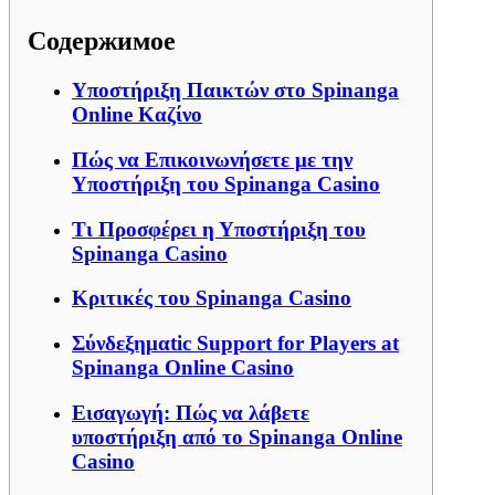
Содержимое
Υποστήριξη Παικτών στο Spinanga
Online Καζίνο
Πώς να Επικοινωνήσετε με την
Υποστήριξη του Spinanga Casino
Τι Προσφέρει η Υποστήριξη του
Spinanga Casino
Κριτικές του Spinanga Casino
Σύνδεξημαtic Support for Players at
Spinanga Online Casino
Εισαγωγή: Πώς να λάβετε
υποστήριξη από το Spinanga Online
Casino