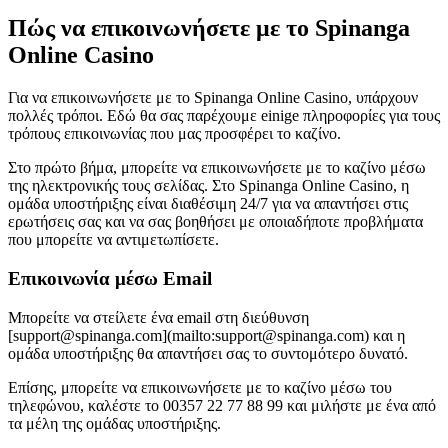
Πώς να επικοινωνήσετε με το Spinanga
Online Casino
Για να επικοινωνήσετε με το Spinanga Online Casino, υπάρχουν
πολλές τρόποι. Εδώ θα σας παρέχουμε einige πληροφορίες για τους
τρόπους επικοινωνίας που μας προσφέρει το καζίνο.
Στο πρώτο βήμα, μπορείτε να επικοινωνήσετε με το καζίνο μέσω
της ηλεκτρονικής τους σελίδας. Στο Spinanga Online Casino, η
ομάδα υποστήριξης είναι διαθέσιμη 24/7 για να απαντήσει στις
ερωτήσεις σας και να σας βοηθήσει με οποιαδήποτε προβλήματα
που μπορείτε να αντιμετωπίσετε.
Επικοινωνία μέσω Email
Μπορείτε να στείλετε ένα email στη διεύθυνση
[support@spinanga.com](mailto:support@spinanga.com) και η
ομάδα υποστήριξης θα απαντήσει σας το συντομότερο δυνατό.
Επίσης, μπορείτε να επικοινωνήσετε με το καζίνο μέσω του
τηλεφώνου, καλέστε το 00357 22 77 88 99 και μιλήστε με ένα από
τα μέλη της ομάδας υποστήριξης.