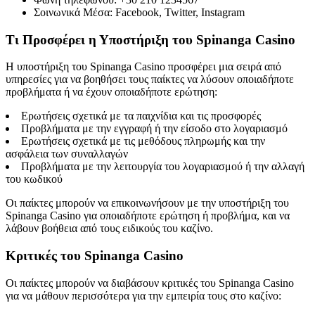
Σοινωνικά Μέσα: Facebook, Twitter, Instagram
Τι Προσφέρει η Υποστήριξη του Spinanga Casino
Η υποστήριξη του Spinanga Casino προσφέρει μια σειρά από
υπηρεσίες για να βοηθήσει τους παίκτες να λύσουν οποιαδήποτε
προβλήματα ή να έχουν οποιαδήποτε ερώτηση:
Ερωτήσεις σχετικά με τα παιχνίδια και τις προσφορές
Προβλήματα με την εγγραφή ή την είσοδο στο λογαριασμό
Ερωτήσεις σχετικά με τις μεθόδους πληρωμής και την
ασφάλεια των συναλλαγών
Προβλήματα με την λειτουργία του λογαριασμού ή την αλλαγή
του κωδικού
Οι παίκτες μπορούν να επικοινωνήσουν με την υποστήριξη του
Spinanga Casino για οποιαδήποτε ερώτηση ή προβλήμα, και να
λάβουν βοήθεια από τους ειδικούς του καζίνο.
Κριτικές του Spinanga Casino
Οι παίκτες μπορούν να διαβάσουν κριτικές του Spinanga Casino
για να μάθουν περισσότερα για την εμπειρία τους στο καζίνο: